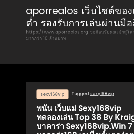
Skip
aporrealos เว็บไซต์ของ
to
ต่ำ รองรับการเล่นผ่านมือถ
content
https://www.aporrealos.org ขอต้อนรับคุณเข้าสู่โลก
มากกว่า 10 ล้านบาท
Tagged
sexy168vip
sexy168vip
พนัน เว็บแม่ Sexy168vip
ทดลองเล่น Top 38 By Krai
บาคาร่า Sexy168vip.win 7