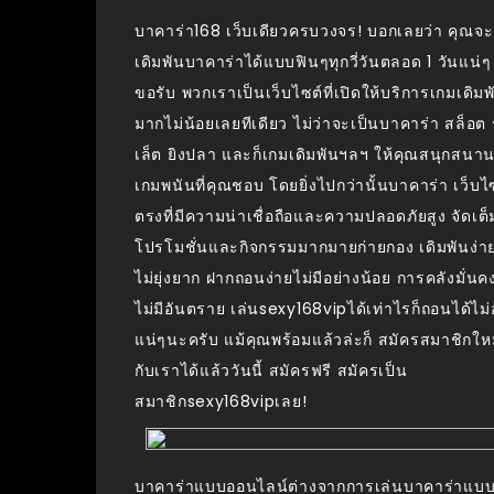
บาคาร่า168 เว็บเดียวครบวงจร! บอกเลยว่า คุณจะ
เดิมพันบาคาร่าได้แบบฟินๆทุกวี่วันตลอด 1 วันแน่ๆ
ขอรับ พวกเราเป็นเว็บไซต์ที่เปิดให้บริการเกมเดิมพ
มากไม่น้อยเลยทีเดียว ไม่ว่าจะเป็นบาคาร่า สล็อต ร
เล็ต ยิงปลา และก็เกมเดิมพันฯลฯ ให้คุณสนุกสนาน
เกมพนันที่คุณชอบ โดยยิ่งไปกว่านั้นบาคาร่า เว็บไ
ตรงที่มีความน่าเชื่อถือและความปลอดภัยสูง จัดเต็
โปรโมชั่นและกิจกรรมมากมายก่ายกอง เดิมพันง่า
ไม่ยุ่งยาก ฝากถอนง่ายไม่มีอย่างน้อย การคลังมั่นค
ไม่มีอันตราย เล่นsexy168vipได้เท่าไรก็ถอนได้ไม่อ
แน่ๆนะครับ แม้คุณพร้อมแล้วล่ะก็ สมัครสมาชิกให
กับเราได้แล้ววันนี้ สมัครฟรี สมัครเป็น
สมาชิกsexy168vipเลย!
บาคาร่าแบบออนไลน์ต่างจากการเล่นบาคาร่าแบ