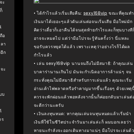
มจะ
ก็
• ได้กำไรแล้วเริ่มเสียคืน:
sexy168vip
ขณะที่คุณทำ
เงินมาได้เยอะๆแล้วดันเล่นต่อจนเริ่มเสีย มือใหม่มัก
้
คิดว่าเดี๋ยวก็เอาคืนได้จนสุดท้ายกำไรและก็ทุนบางทีก
ถือ
อาจจะหมดไป แต่ว่ามือโปรจะรู้ทันครั้งว่า นี่แหละ
วลา
ขอรับควรหยุดได้แล้ว เพราะเหตุว่าอย่างไรก็ได้ผล
อีก
กำไรแล้ว
• เล่น sexy168vip นานจนถึงไม่มีสมาธิ: ถ้าคุณเล่น
าจะ
บาคาร่านานเกินไป มันจะกำเนิดอาการล้าแน่ๆ จน
กระทั่งคุณไม่มีสมาธิสำหรับการเล่นแล้ว คุณจะเริ่ม
อ่านเค้าไพ่พลาดหรือรำคาญมากขึ้นเรื่อยๆ ด้วยเหตุนี
แบบ
ควรจะพักผ่อนแล้วพอหลังจากนั้นก็ค่อยกลับมาเล่นต่
จะดีกว่านะครับ
้
• เงินลงทุนหมด: หากคุณเล่นจนทุนหมดแล้วเริ่มนำ
าร
เงินที่ใช้ในชีวิตประจำวันมาเล่นล่ะก็ ผมบอกเลยว่า
หายนะกำลังจะออกเดินทางมาแน่ๆ มือโปรจะเล่นด้