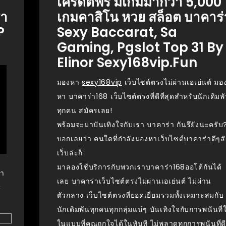
เครดิตฟรี มีเกมมากว่า 5,000
่า
เกมคาสิโน หวย สล็อต บาคาร่
P
Sexy Baccarat, Sa
Gaming, Pgslot Top 31 By
Elinor Sexy168vip.fun
มองหา
sexy168vip
เว็บไซต์ตรงไม่ผ่านเอเย่นต์ มอ
หา บาคาร่า168 เว็บไซต์ตรงที่ดีที่สุดสำหรับนักเดิมพ
ทุกคน สมัครเลย!
พร้อมจะมาบันเทิงใจกับเรา บาคาร่า กันรึยังนะครับ
บอกเลยว่า คนใดที่กำลังมองหาเว็บไซต์
บาคาร่า
ดีๆส
เว็บล่ะก็
มาลองใช้บริการกับพวกเราบาคาร่า168ออโต้กันได้
่า
เลย บาคาร่าเว็บไซต์ตรงไม่ผ่านเอเย่นต์ ไม่ผ่าน
ะ
ตัวกลาง เว็บไซต์ตรงที่ยอดเยี่ยมรวมทั้งเหมาะสมกับ
นักเดิมพันทุกคนทุกกลุ่มแน่ๆ บันเทิงใจกับการพนันที่ใ
ในแบบที่คุณถูกใจได้ในทันที ไม่พลาดทุกการพนันที่ดี