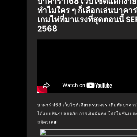
บาคาร่า168 เวปไซต์แตกง่าย
ทำไมใคร ๆ ก็เลือกเล่นบาคาร
เกมไพ่ที่มาแรงที่สุดตอนนี้ SE
2568
บาคาร่า168 เว็บไซต์เดียวครบวงจร เดิมพันบาคาร
ได้แบบฟินๆปลอดภัย การเงินมั่นคง โปรโมชั่นเยอ
สมัครเลย!