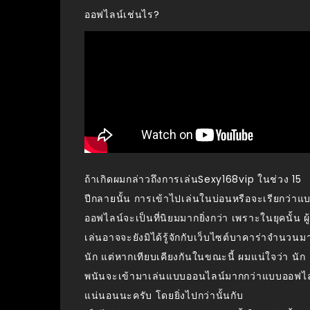
ออฟไลน์เช่นไร?
ถ้าเกิดผมกล่าวถึงการเล่นSexy168vip ในช่วง 15
ปีกลายนั้น การเข้าไปเล่นในบ่อนหรือจะเรียกว่าแ
ออฟไลน์จะเป็นที่นิยมมากยิ่งกว่า เพราะในยุคนั้น ผู้
เล่นอาจจะยังมิได้รู้จักกับเว็บไซต์บาคาร่าจำนวนม
นัก แต่หากเทียบเคียงกันในขณะนี้ ผมแน่ใจว่า นัก
พนันจะเข้ามาเล่นแบบออนไลน์มากกว่าแบบออฟไ
แน่นอนนะครับ โดยยิ่งไปกว่านั้นกับ