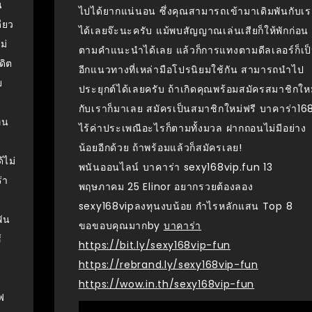
น
ไปได้ยากแน่นอน ซึ่งคุณสามารถเข้ามาเดิมพันกับเ
ียว
ได้เลยจ๊ะนะครับ แม้พบสัญญาณเล่นเสียก็ให้พักก่อน
ม่
ตามคำแนะนำได้เลย แล้วก็การแทงตามดีลเลอร์ก็เป
ดิต
อีกแนวทางที่เหล่ามือโปรนิยมใช้กัน สามารถนำไป
ย
ประยุกต์ได้เลยครับ ถ้าเกิดคุณพร้อมสมัครสมาชิกให
กับเราก็มาเลย สมัครเป็นสมาชิกใหม่ฟรี บาคาร่า16
ุน
ไร้ค่าประเพณีอะไรก็ตามทั้งมวล ฝากถอนไม่มีอย่าง
น้อยอีกด้วย ถ้าพร้อมแล้วก็สมัครเลย!
้ไม่
พนันออนไลน์ บาคาร่า sexy168vip.fun 13
่า
พฤษภาคม 25 Elinor อยากรวยต้องลอง
ร
sexy168vipลงทุนงบน้อย กำไรหลักแสน Top 8
พัน
ขอขอบคุณมากby
บาคาร่า
้
https://bit.ly/sexy168vip-fun
https://rebrand.ly/sexy168vip-fun
https://wow.in.th/sexy168vip-fun
ฟ