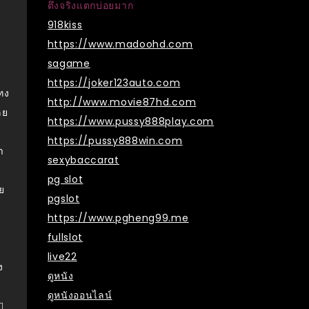
ตึงจริงแตกบ่อยมาก
918kiss
https://www.madoohd.com
sagame
https://joker123auto.com
ทง
http://www.movie87hd.com
ลย
https://www.pussy888play.com
https://pussy888win.com
า
sexybaccarat
pg slot
ีย
pgslot
https://www.pgheng99.me
fullslot
น
live22
ง
ดูหนัง
ดูหนังออนไลน์