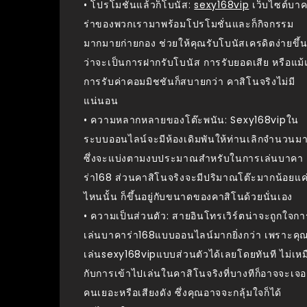
• โปรโมชั่นแล้วก็โบนัส:
sexy168vip
เว็บไซต์บา
ร่าของพวกเรามาพร้อมโปรโมชั่นและก็กิจกรรม
มากมายก่ายกอง ช่วยให้คุณรับโบนัสเครดิตง่ายขึ้น
ว่าจะเป็นการฝากรับโบนัส การรับยอดเสีย หรือแม้
การรับค่าคอมมิชชันก็สบายกว่า คาสิโนจริงไม่มี
แน่นอน
• ความหลากหลายของโต๊ะพนัน: Sexy168vipใน
ระบบออนไลน์จะมีห้องเดิมพันให้ท่านเลิกจำนวนม
ซึ่งจะแบ่งตามงบประมาณสำหรับในการเล่นบาคา
ร่า168 ส่วนคาสิโนจริงจะมีปริมาณโต๊ะมากน้อยแค
ไหนนั้น ก็ขึ้นอยู่กับขนาดของคาสิโนด้วยนั่นเอง
• ความเป็นส่วนตัว: สายอินโทรเวิร์ตน่าจะถูกใจกา
เล่นบาคาร่า168แบบออนไลน์มากยิ่งกว่า เพราะคุ
เล่นsexy168vipแบบส่วนตัวได้เลยโดยทันที ไม่เห
กับการเข้าไปเล่นในคาสิโนจริงที่บางทีก็อาจจะเจอ
คนเยอะหรือเสียงดัง ซึ่งคุณอาจจะกลุ้มใจก็ได้