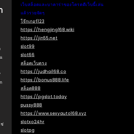
เว็บสล็อตและบาคาร่าของโครตดีเว็บนี้เล่น
า
แล้วรวยจัดๆ
โจ๊กเกอร์123
https://hengjing168.wiki
https://jin55.net
slot99
ง
slot66
ัน
สล็อตเว็บตรง
https://judhai168.co
?
https://bonus888.life
ัก
สล็อต888
https://pgslot.today
pussy888
https://www.sexyauto168.xyz
slotxo24hr
ช่
slotpg