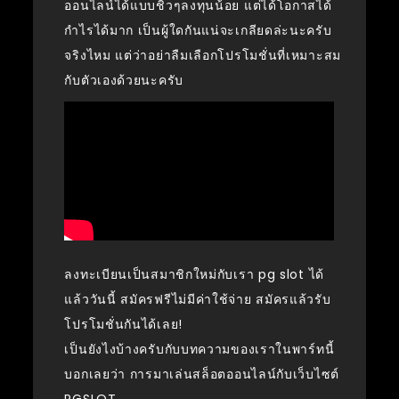
ออนไลน์ได้แบบชิวๆลงทุนน้อย แต่ได้โอกาสได้
กำไรได้มาก เป็นผู้ใดกันแน่จะเกลียดล่ะนะครับ
จริงไหม แต่ว่าอย่าลืมเลือกโปรโมชั่นที่เหมาะสม
กับตัวเองด้วยนะครับ
ลงทะเบียนเป็นสมาชิกใหม่กับเรา pg slot ได้
แล้ววันนี้ สมัครฟรีไม่มีค่าใช้จ่าย สมัครแล้วรับ
โปรโมชั่นกันได้เลย!
เป็นยังไงบ้างครับกับบทความของเราในพาร์ทนี้
บอกเลยว่า การมาเล่นสล็อตออนไลน์กับเว็บไซต์