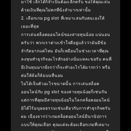
มาใช้ เลิกได้ก็จำเป็นต้องเลิกครับ ขอให้คุณเล่น
ด้วยเงินที่คุณไม่ตกที่นั่งลำบากเท่านั้น
2. เลือกเกม pg slot ที่เหมาะสมกับตนเองให้
เยอะที่สุด
การเล่นสล็อตออนไลน์ของสายทุนน้อย แน่นอน
ครับว่า พวกเราต่างเข้าใจดีอยู่แล้วว่ามันมีข้อ
จำกัดมากแค่ไหน มันก็เหมือนในช่วงเวลาที่คุณ
ลงทุนทำธุรกิจอะไรสักอย่างนั่นแหละขอรับ คนที่
มีเงินทุนมากยิ่งกว่าก็จะทำอะไรได้มากกว่า หรือ
ต่อให้ล้มก็ล้มบนที่นอน
ไม่ได้เจ็บตัวอะไรขนาดนั้น การเล่นสล็อต
ออนไลน์กับ pg slot ของสายทุนน้อยก็เช่นกัน
แต่การที่คุณมีสายทุนน้อยในโลกสล็อตออนไลน์
มิได้ไร้มนุษยธรรมเช่นเดียวกับการทำธุรกิจครับ
ผม เนื่องจากว่าเกมสล็อตออนไลน์มีนานัปการ
แบบให้คุณเลือก คุณแค่จะต้องเลือกเกมที่เหมาะ