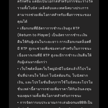
ครึกครื้น แต่ยังเป็นโอกาสสำหรับการชนะรางวัล
รวมทั้งโบนัส เคล็ดลับและเทคนิคบางประการ
สามารถช่วยเพิ่มโอกาสสำหรับเพื่อการชนะของ
คุณได้
• เลือกเกมที่มีอัตราการชำระเงินสูง RTP
(Return to Player) เป็นอัตราการชำระเงิน
คืนให้กับผู้เล่นในระยะยาว การเลือกเกมสล็อตที่
มี RTP สูงจะช่วยเพิ่มช่องทางสำหรับในการชนะ
เนื่องจากเกมที่มี RTP สูงจะมีการชำระเงินคืนให้
กับผู้เล่นมากยิ่งกว่า
• เว็บไซต์สล็อตเว็บใหญ่มักมีโบนัสแล้วก็โปรโม
ชั่นที่น่าสนใจ ได้แก่ โบนัสต้อนรับ, โบนัสฝาก
เงิน, และโปรโมชั่นอื่นๆการใช้โบนัสและโปรโม
ชั่นเหล่านี้สามารถช่วยเพิ่มราคาให้กับเงินลงทุน
ของคุณรวมทั้งเพิ่มโอกาสสำหรับการชนะ
• การจัดการงบประมาณการเล่นbonus888เป็น