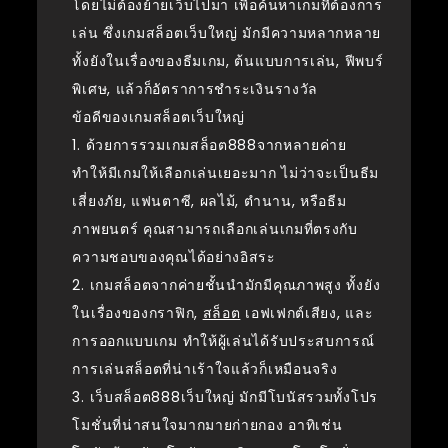
โดยไม่ต้องย้ายเว็บไปมา เพื่อค้นหาเกมที่ต้องการ
เล่น ซึ่งเกมสล็อตเว็บใหญ่ มักมีความหลากหลาย
ทั้งยังในเรื่องของธีมเกม, ต้นแบบการเล่น, ฟีพบร์
พิเศษ, แล้วก็อัตราการชำระเงินรางวัล
ข้อดีของเกมสล็อตเว็บใหญ่
1. ด้วยการรวมเกมสล็อต888จากหลายค่าย
ทำให้มีเกมให้เลือกเล่นเยอะมาก ไม่ว่าจะเป็นธีม
เสี่ยงภัย, แฟนตาซี, ผลไม้, ตำนาน, หรือธีม
ภาพยนตร์ คุณสามารถเลือกเล่นเกมที่ตรงกับ
ความชอบของคุณได้อย่างอิสระ
2. เกมสล็อตจากค่ายชั้นนำมักมีคุณภาพสูง ทั้งยัง
ในเรื่องของกราฟิก,
สล็อต
เอฟเฟกต์เสียง, และ
การออกแบบเกม ทำให้ผู้เล่นได้รับประสบการณ์
การเล่นสล็อตที่น่าเร้าใจแล้วก็เหมือนจริง
3. เว็บสล็อต888เว็บใหญ่ มักมีโบนัสรวมทั้งโปร
โมชั่นที่น่าสนใจมากมายก่ายกอง อาทิเช่น