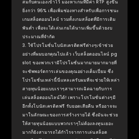
สมกับตนเองเข้าไว้ มองหาเกมที่มีค่า RTP สูงขึ้น
ยิ่งกว่า 96% เพื่อเพิ่มช่องทางสำหรับเพื่อการชนะ
เกมสล็อตออนไลน์ รวมทั้งเกมสล็อตที่มีการเดิม
พันต่ำ เพื่อจะได้เล่นเกมได้นานเพิ่มขึ้นด้วยงบ
ประมาณที่จำกัด
3. ใช้โปรโมชั่นโบนัสเครดิตฟรีต่างๆเข้าช่วย
อย่างที่ผมบอกคุณไปแล้ว เว็บสล็อตออนไลน์ pg
slot ของพวกเรามีโปรโมชั่นมากมายมากมายที่
จะซัพพอร์ตการเล่นของคุณอย่างเต็มเปี่ยม ซึ่ง
โปรโมชั่นเหล่านี้นี่แหละครับผมที่จะช่วยให้เหล่า
สายทุนน้อยแบบเราๆสามารถเฉิดฉายกับการ
เล่นสล็อตออนไลน์ได้! เพราะโปรโมชั่นต่างๆมี
อีกทั้งโบนัสเครดิตฟรี รับยอดเสียคืน หรืออาจจะ
มาในลักษณะของการสร้างรายได้ ซึ่งมันจะช่วย
ให้สายทุนน้อยแบบพวกเราๆไม่ต้องลงทุนเยอะ
มากก็ยังสามารถได้กำไรจากการเล่นสล็อต