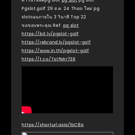
ดาวน์โหลดpg slot
pg slot
pg slot
Pgslot.golf 29 ส.ค. 24 Thao ใหม่ pg
slotถอนภายใน 3 วินาที Top 22
ขอขอบพระคุณ Ref.
pg slot
https://bit.ly/pgslot-golf
https://rebrand.ly/pgslot-golf
https://wow.in.th/pgslot-golf
https://t.co/TstfMrr7ER
https://shorturl.asia/lbC8a