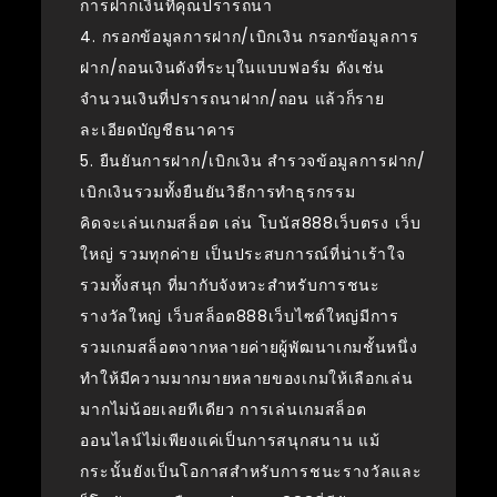
การฝากเงินที่คุณปรารถนา
4. กรอกข้อมูลการฝาก/เบิกเงิน กรอกข้อมูลการ
ฝาก/ถอนเงินดังที่ระบุในแบบฟอร์ม ดังเช่น
จำนวนเงินที่ปรารถนาฝาก/ถอน แล้วก็ราย
ละเอียดบัญชีธนาคาร
5. ยืนยันการฝาก/เบิกเงิน สำรวจข้อมูลการฝาก/
เบิกเงินรวมทั้งยืนยันวิธีการทำธุรกรรม
คิดจะเล่นเกมสล็อต เล่น โบนัส888เว็บตรง เว็บ
ใหญ่ รวมทุกค่าย เป็นประสบการณ์ที่น่าเร้าใจ
รวมทั้งสนุก ที่มากับจังหวะสำหรับการชนะ
รางวัลใหญ่ เว็บสล็อต888เว็บไซต์ใหญ่มีการ
รวมเกมสล็อตจากหลายค่ายผู้พัฒนาเกมชั้นหนึ่ง
ทำให้มีความมากมายหลายของเกมให้เลือกเล่น
มากไม่น้อยเลยทีเดียว การเล่นเกมสล็อต
ออนไลน์ไม่เพียงแค่เป็นการสนุกสนาน แม้
กระนั้นยังเป็นโอกาสสำหรับการชนะรางวัลและ