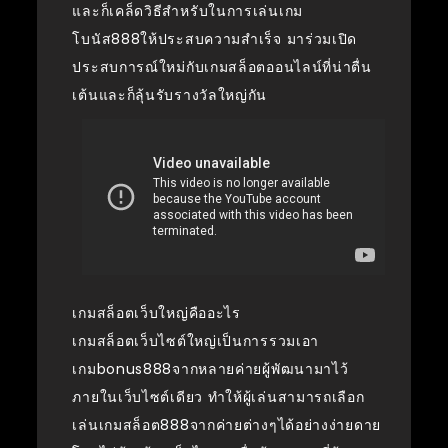
และก็เคล็ดวิธีสำหรับในการเล่นเกม
โบนัส888ให้ประสบความสำเร็จ มาร่วมเปิด
ประสบการณ์ใหม่กับเกมสล็อตออนไลน์ที่น่าตื่น
เต้นและก็ลุ้นรับรางวัลใหญ่กัน
เกมสล็อตเว็บใหญ่คืออะไร
เกมสล็อตเว็บไซต์ใหญ่เป็นการรวมเอา
เกมbonus888จากหลายค่ายผู้พัฒนามาไว้
ภายในเว็บไซต์เดียว ทำให้ผู้เล่นสามารถเลือก
เล่นเกมสล็อต888จากค่ายต่างๆได้อย่างง่ายดาย