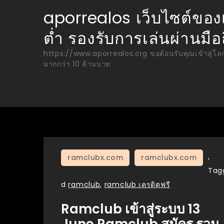
Skip
aporrealos เว็บไซต์ของ
to
ต่ำ รองรับการเล่นผ่านมือถ
content
https://www.aporrealos.org ขอต้อนรับคุณเข้าสู่โลก
มากกว่า 10 ล้านบาท
,
ramclubx.com
ramclubx.com
Tag
d
ramclub
,
ramclub เครดิตฟรี
Ramclub เข้าสู่ระบบ 13