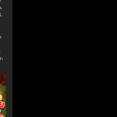
า
ย,
์,
ย
ก
ทำ