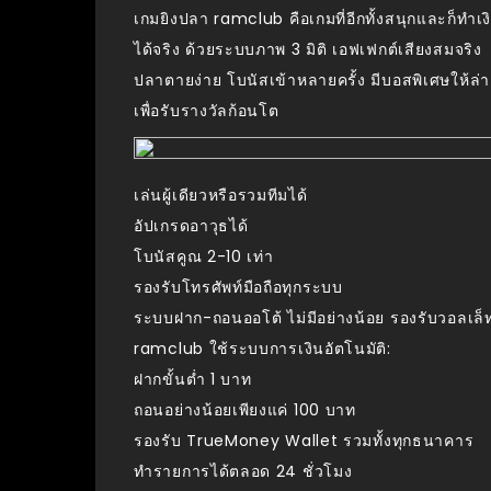
เกมยิงปลา ramclub คือเกมที่อีกทั้งสนุกและก็ทำเง
ได้จริง ด้วยระบบภาพ 3 มิติ เอฟเฟกต์เสียงสมจริง
ปลาตายง่าย โบนัสเข้าหลายครั้ง มีบอสพิเศษให้ล่า
เพื่อรับรางวัลก้อนโต
เล่นผู้เดียวหรือรวมทีมได้
อัปเกรดอาวุธได้
โบนัสคูณ 2-10 เท่า
รองรับโทรศัพท์มือถือทุกระบบ
ระบบฝาก-ถอนออโต้ ไม่มีอย่างน้อย รองรับวอลเล็
ramclub ใช้ระบบการเงินอัตโนมัติ:
ฝากขั้นต่ำ 1 บาท
ถอนอย่างน้อยเพียงแค่ 100 บาท
รองรับ TrueMoney Wallet รวมทั้งทุกธนาคาร
ทำรายการได้ตลอด 24 ชั่วโมง