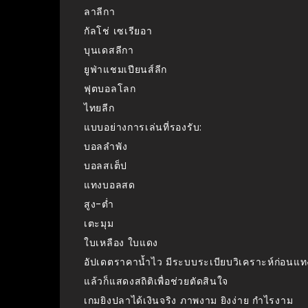
ลาลีกา
กัลโช่ เซเรียอา
บุนเดสลีกา
ยูฟ่าแชมเปียนส์ลีก
ฟุตบอลโลก
ไทยลีก
แบบอย่างการเล่นที่รองรับ:
บอลลำพัง
บอลสเต็ป
แทงบอลสด
สูง-ต่ำ
เตะมุม
ใบเหลือง ใบแดง
อัปเดตราคาน้ำไว มีระบบระเบียบวิเคราะห์ก่อนแท
แล้วก็แสดงสถิติเพื่อช่วยตัดสินใจ
เกมยิงปลาได้เงินจริง ภาพงาม ยิงง่าย กำไรงาม