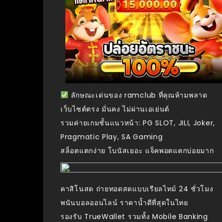
ลักษณะเด่นของ ramclub ที่คุณห้ามพลาด
เว็บไซต์ตรง มั่นคง ไม่ผ่านเอเย่นต์
รวมค่ายเกมชั้นแนวหน้า: PG SLOT, JILI, Joker,
Pragmatic Play, SA Gaming
สล็อตแตกง่าย โบนัสเยอะ แจ็คพอตแตกบ่อยมาก
คาสิโนสด ถ่ายทอดสดแบบเรียลไทม์ 24 ชั่วโมง
พนันบอลออนไลน์ ราคาน้ำดีที่สุดในไทย
รองรับ TrueWallet รวมทั้ง Mobile Banking