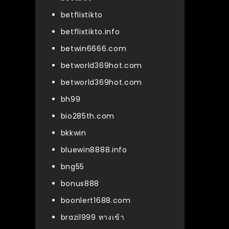
betflixtikto
betflixtikto.info
betwin6666.com
betworld369hot.com
betworld369hot.com
bh99
bio285th.com
bkkwin
bluewin8888.info
bng55
bonus888
boonlert1688.com
brazil999 ทางเข้า