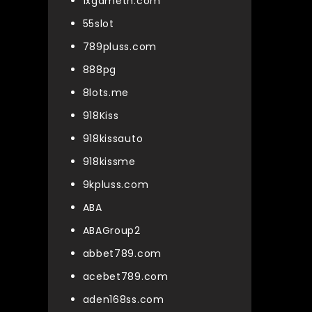
1xgameth.com
55slot
789pluss.com
888pg
8lots.me
918Kiss
918kissauto
918kissme
9kpluss.com
ABA
ABAGroup2
abbet789.com
acebet789.com
aden168ss.com