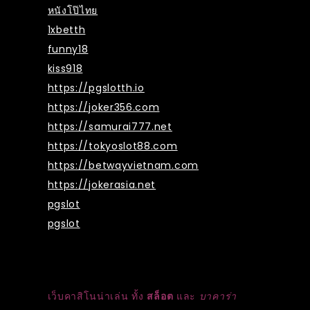
หนังโป๊ไทย
1xbetth
funny18
kiss918
https://pgslotth.io
https://joker356.com
https://samurai777.net
https://tokyoslot88.com
https://betwayvietnam.com
https://jokerasia.net
pgslot
pgslot
เว็บคาสิโนน่าเล่น ทั้ง
สล็อต
และ
บาคาร่า