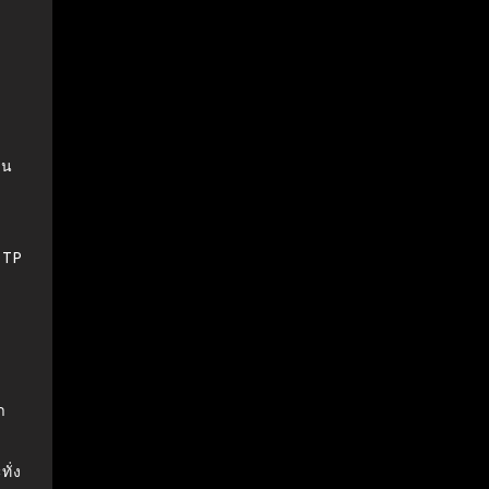
บน
OTP
า
ั่ง