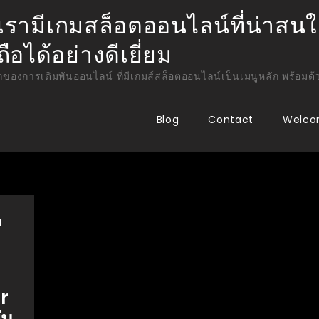
เรามีเกมสล็อตออนไลน์ที่น่าสนใ
ือได้อย่างดีเยี่ยม
ของการเดิมพันออนไลน์ ที่มีเกมส์สล็อตออนไลน์เป็นเมนูหลัก พร้อมด
Blog
Contact
Welcom
d
r