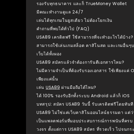
รองรับทุกธนาคาร และก็ TrueMoney Wallet
มีคณะทำงานดูแล 24/7
เล่นได้ทุกเกมในยูสเดียว ไม่ต้องโยกเงิน
คำถามที่พบได้ทั่วไป (FAQ)
USA89 เครดิตฟรี ใช้สามารถที่จะทำอะไรได้บ้าง?
สามารถใช้เล่นเกมสล็อต คาสิโนสด และเกมอื่นๆ
เว็บได้ทั้งผอง
USA89 สมัครแล้วจำต้องการันตีเอกสารไหม?
ไม่มีความจำเป็นที่ต้องรับรองเอกสาร ใช้เพียงแค่ 
เพียงแค่นั้น
เล่น
USA89
ผ่านมือถือได้ไหม?
ได้ 100% รองรับอีกทั้งระบบ Android แล้วก็ iOS
บทสรุป: สมัคร USA89 วันนี้ รับเครดิตฟรีโดยทันที
USA89 ไม่ใช่แค่เว็บคาสิโนออนไลน์ธรรมดา แต่ว่
เป็นแพลตฟอร์มที่มอบประสบการณ์การพนันที่ครบ
วงจร ตั้งแต่การ USA89 สมัคร ที่รวดเร็ว ไปจนกระท