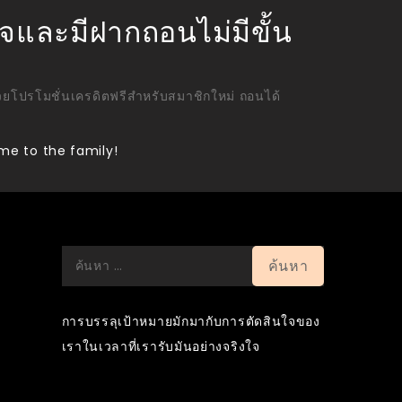
จและมีฝากถอนไม่มีขั้น
้วยโปรโมชั่นเครดิตฟรีสำหรับสมาชิกใหม่ ถอนได้
e to the family!
ค้นหา
สำหรับ:
การบรรลุเป้าหมายมักมากับการตัดสินใจของ
เราในเวลาที่เรารับมันอย่างจริงใจ