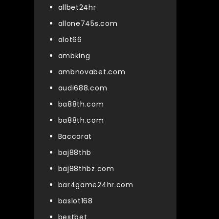
allbet24hr
allone745s.com
alot66
ambking
ambnovabet.com
audi688.com
ba88th.com
ba88th.com
Baccarat
baj88thb
baj88thbz.com
bar4game24hr.com
baslot168
bestbet