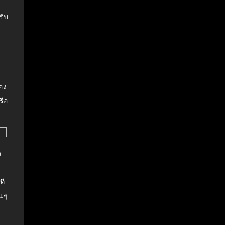
รับ
อง
รือ
ง
ที
่นๆ