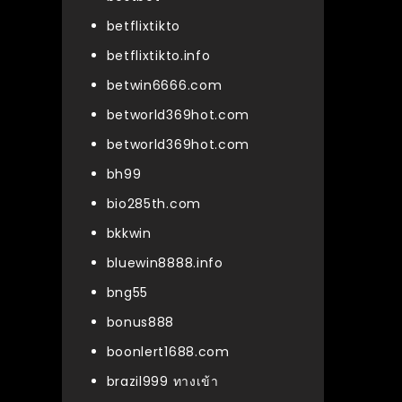
betflixtikto
betflixtikto.info
betwin6666.com
betworld369hot.com
betworld369hot.com
bh99
bio285th.com
bkkwin
bluewin8888.info
bng55
bonus888
boonlert1688.com
brazil999 ทางเข้า