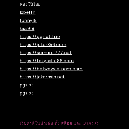
หนังโป๊ไทย
1xbetth
funny18
kiss918
https://pgslotth.io
https://joker356.com
https://samurai777.net
https://tokyoslot88.com
https://betwayvietnam.com
https://jokerasia.net
pgslot
pgslot
เว็บคาสิโนน่าเล่น ทั้ง
สล็อต
และ
บาคาร่า