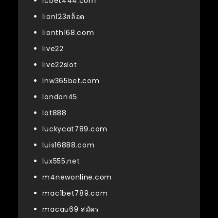
lcbet444.com
lion123สล็อต
lionth168.com
live22
live22slot
lnw365bet.com
london45
lot888
luckycat789.com
luis16888.com
lux555.net
m4newonline.com
mac1bet789.com
macau69 สมัคร