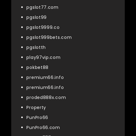
pgslot77.com
pgslot99
pgslot9999.co
pgslot999bets.com
pgslotth
play97vip.com
pokbet88
premium66.info
premium66.info
proded888x.com
Property
PunPro66
PunPro66.com