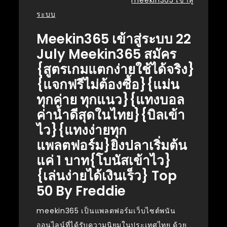
meekin365 เข้าสู่
ระบบ
Meekin365 เข้าสู่ระบบ 22
July Meekin365 สมัคร
{สูตรเกมแตกง่ายใช้ได้จริง}
{แจกฟรีไม่ต้องซื้อ}{แม่น
ทุกค่าย ทุกแนว}{แทงบอล
ค่าน้ำดีสุดในไทย}{บิลเข้า
ไว}{แทงง่ายทุก
แพลตฟอร์ม}ยิงปลาเริ่มต้น
แค่ 1 บาท{โบนัสเข้าไว}
{เล่นง่ายได้เงินเร็ว} Top
50 By Freddie
meekin365 เป็นแพลตฟอร์มเว็บไซต์พนัน
ออนไลน์ที่ได้รับความนิยมในประเทศไทย ด้วย