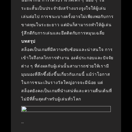
นอกจากนี้ การได้รับรางวัลเล็ก ๆ น้อย ๆ ใน
ระยะสั้นเป็นประจำยังสร้างแรงจูงใจให้ผู้เล่น
เล่นต่อไป การชนะบางครั้งอาจไม่เพียงพอกับการ
ขาดทุนในระยะยาว แต่มันก็สามารถทำให้ผู้เล่น
รู้สึกดีกับการเล่นและยึดติดกับการหมุนเฉลี่ย
บทสรุป
สล็อตเป็นเกมที่มีความซับซ้อนและน่าสนใจ การ
เข้าใจถึงกลไกการทำงาน องค์ประกอบและปัจจัย
ต่าง ๆ ที่ส่งผลกับผู้เล่นนั้นสามารถช่วยให้เรามี
มุมมองที่ลึกซึ้งยิ่งขึ้นเกี่ยวกับเกมนี้ แม้ว่าโอกาส
ในการชนะเงินรางวัลใหญ่อาจจะมีน้อย แต่
สล็อตยังคงเป็นเกมที่นำเสน่ห์และความตื่นเต้นที่
ไม่มีที่สิ้นสุดสำหรับผู้เล่นทั่วโลก
…