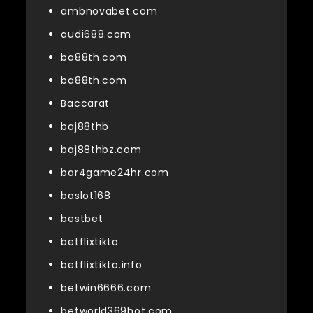
ambnovabet.com
audi688.com
ba88th.com
ba88th.com
Baccarat
baj88thb
baj88thbz.com
bar4game24hr.com
baslot168
bestbet
betflixtikto
betflixtikto.info
betwin6666.com
betworld369hot.com