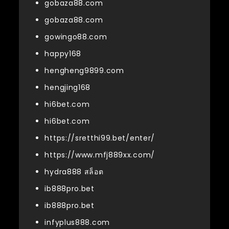
gobaza88.com
gobaza88.com
gowingo88.com
happy168
hengheng9899.com
hengjing168
hi6bet.com
hi6bet.com
https://sretthi99.bet/enter/
https://www.mfj889xx.com/
hydra888 สล็อต
ib888pro.bet
ib888pro.bet
infyplus888.com