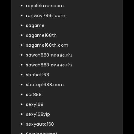
royaleluxee.com
runway789s.com
sagame
sagame168th
sagame168th.com
sawan888 ทดลองเล่น
sawan888 ทดลองเล่น
sbobet168
sbotop1688.com
scr888
sexy168
sexy168vip
sexyauto168