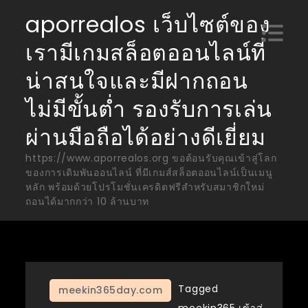
Skip
aporrealos เว็บไซต์ของ
to
เรามีเกมสล็อตออนไลน์ที่
content
น่าสนใจและมีฝากถอน
ไม่มีขั้นต่ำ รองรับการเล่น
ผ่านมือถือได้อย่างดีเยี่ยม
https://www.aporrealos.org ขอต้อนรับคุณเข้าสู่โลก
ของการเดิมพันออนไลน์ ที่มีเกมส์สล็อตออนไลน์เป็นเมนู
หลัก พร้อมด้วยโปรโมชั่นเครดิตฟรีสำหรับสมาชิกใหม่
ถอนได้มากกว่า 10 ล้านบาท
Tagged
meekin365day.com