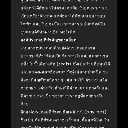
สูงสุดคือ สามระฆังที่เรียงกัน เมื่อเวลาผ่านไป
สล็อตก็ได้พัฒนาไปตามยุคสมัย ในยุคแรก ๆ จะ
เป็นเครื่องจักรกล แต่ต่อมาได้พัฒนาเป็นระบบ
ไฟฟ้า และในปัจจุบันเราสามารถเล่นสล็อตใน
รูปแบบดิจิทัลผ่านอินเทอร์เน็ต
องค์ประกอบที่สำคัญของสล็อต
เกมสล็อตประกอบด้วยองค์ประกอบหลาย
ประการที่ทำให้มันเป็นที่น่าสนใจและสนุกสนาน
หนึ่งในนั้นคือวงล้อ (reels) ซึ่งเป็นส่วนที่หมุนได้
และแสดงผลลัพธ์ออกมาเมื่อผู้เล่นกดปุ่มสปิน วง
ล้อจะมีสัญลักษณ์ต่าง ๆ เช่น ผลไม้ ตัวเลข หรือ
ตัวอักษร แต่ละสัญลักษณ์มีค่าคะแนนต่างกันและ
มีความน่าจะเป็นของการปรากฏที่แตกต่างกัน
ด้วย
อีกองค์ประกอบที่สำคัญคือเพย์ไลน์ (paylines)
ซึ่งเป็นเส้นที่กำหนดว่าจะเริ่มและสิ้นสุดที่ไหนใน