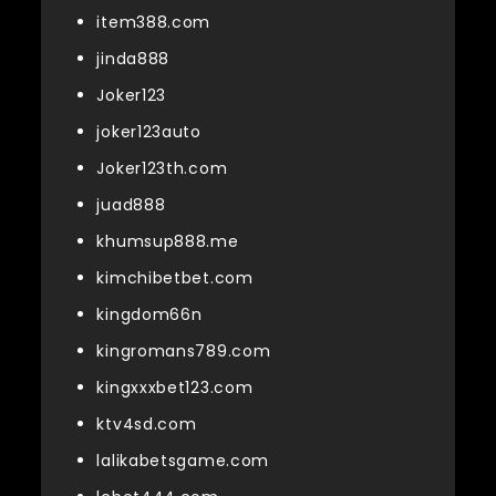
item388.com
jinda888
Joker123
joker123auto
Joker123th.com
juad888
khumsup888.me
kimchibetbet.com
kingdom66n
kingromans789.com
kingxxxbet123.com
ktv4sd.com
lalikabetsgame.com