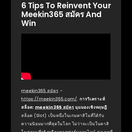
6 Tips To Reinvent Your
Meekin365 สมัคร And
Win
meekin365 สมัคร
–
https://meekin365.com/
.
การวิเคราะห์
สล็อต:
meekin365 สมัคร
มุมมองเชิงทฤษฎี
สล็อต (Slot) เป็นหนึ่งในเกมคาสิโนที่ได้รับ
ความนิยมมากที่สุดในโลก ไม่ว่าจะเป็นในคาสิ