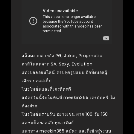
สล็อตจากค่ายดัง PG, Joker, Pragmatic
คาสิโนสดจาก SA, Sexy, Evolution
แทงบอลออนไลน์ ครบทุกรูปแบบ อีกทั้งบอลผู้
เดียว บอลสเต็ป
โปรโมชั่นและก็เครดิตฟรี
สมัครวันนี้รับในทันที meekin365 เครดิตฟรี ไม่
ต้องฝาก
โปรโมชั่นรายวัน อย่างเช่น ฝาก 100 รับ 150
แคชแบ็คยอดเสียทุกอาทิตย์
แนวทาง meekin365 สมัคร และก็เข้าสู่ระบบ