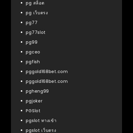
pg สล็อต
pg เว็บตรง
pg77
pg77slot
pg99
pgceo
pgfish
pggold168bet.com
pggold168bet.com
pgheng99
pgjoker
PGSlot
pgslot ทางเข้า
pgslot เว็บตรง