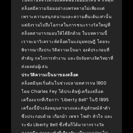
โนสถานที่จริงหรือแพลตฟอร์มออนไลน์ สาเหตุที่
สล็อตมีความนิยมอย่างแพร่หลายไม่เพียงแต่
เพราะความสนุกสนานและความตื่นเต้นเท่านั้น
แต่ยังรวมไปถึงโอกาสในการชนะรางวัลใหญ่ที่
สล็อตสามารถมอบให้ได้อีกด้วย ในบทความนี้
เราจะมาวิเคราะห์สล็อตในแง่มุมทฤษฎี โดยจะ
พิจารณาถึงประวัติความเป็นมา องค์ประกอบที่
สำคัญ กลไกการทำงาน และปัจจัยทางจิตวิทยาที่
ส่งผลต่อผู้เล่น
ประวัติความเป็นมาของสล็อต
สล็อตมีจุดเริ่มต้นในช่วงปลายทศวรรษ 1800
โดย Charles Fey ได้ประดิษฐ์เครื่องสล็อต
เครื่องแรกที่เรียกว่า “Liberty Bell” ในปี 1895
เครื่องนี้มีวงล้อหมุนสามวงและสัญลักษณ์ห้าตัว
ซึ่งประกอบด้วย เกือกม้า เพชร โพดำ หัวใจ และ
ระฆัง Liberty Bell ซึ่งชื่อก็ได้มาจากรางวัล