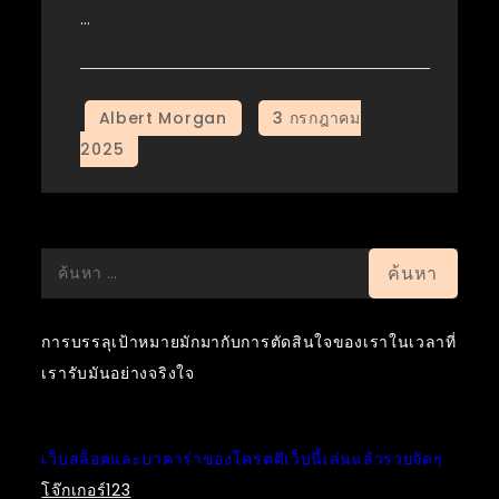
…
ค้นหา
สำหรับ:
การบรรลุเป้าหมายมักมากับการตัดสินใจของเราในเวลาที่
เรารับมันอย่างจริงใจ
เว็บสล็อตและบาคาร่าของโครตดีเว็บนี้เล่นแล้วรวยจัดๆ
โจ๊กเกอร์123