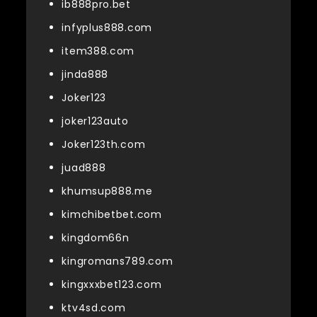
ib888pro.bet
infyplus888.com
item388.com
jinda888
Joker123
joker123auto
Joker123th.com
juad888
khumsup888.me
kimchibetbet.com
kingdom66n
kingromans789.com
kingxxxbet123.com
ktv4sd.com