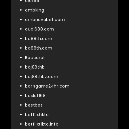
alot66
ambking
ambnovabet.com
audi688.com
ba88th.com
ba88th.com
Baccarat
baj88thb
baj88thbz.com
bar4game24hr.com
baslot168
bestbet
betflixtikto
betflixtikto.info