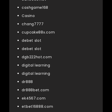
cashgame168
Casino
chang7777
cupcake88x.com
debet slot
debet slot
dgb222hot.com
digital learning
digital learning
dr888
dr888bet.com
ek4567.com
etbet16888.com