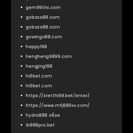
gem99ths.com
gobaza88.com
gobaza88.com
gowingo88.com
happy168
hengheng9899.com
hengjing168
hi6bet.com
hi6bet.com
https://sretthi99.bet/enter/
https://www.mfj889xx.com/
hydra888 สล็อต
ib888pro.bet