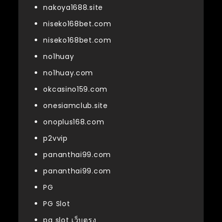
nakoya1688.site
niseko168bet.com
niseko168bet.com
no1huay
no1huay.com
okcasino159.com
onesiamclub.site
onoplus168.com
p2vvip
pananthai99.com
pananthai99.com
PG
PG Slot
pg slot เว็บตรง