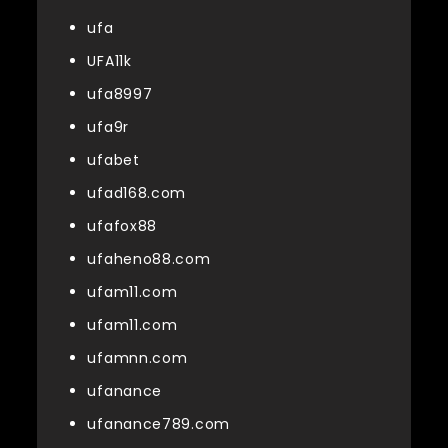
ufa
UFA11k
ufa8997
ufa9r
ufabet
ufad168.com
ufafox88
ufaheno88.com
ufam11.com
ufam11.com
ufamnn.com
ufanance
ufanance789.com