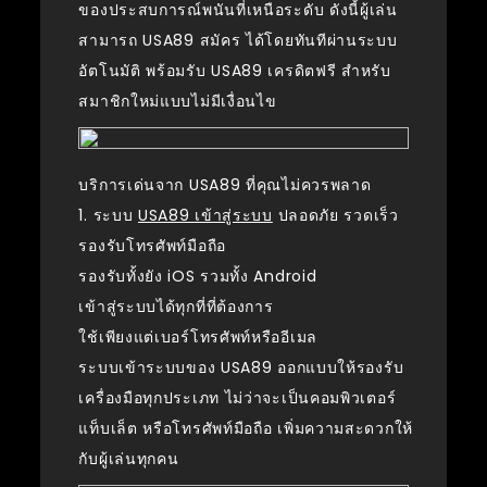
ของประสบการณ์พนันที่เหนือระดับ ดังนี้ผู้เล่น
สามารถ USA89 สมัคร ได้โดยทันทีผ่านระบบ
อัตโนมัติ พร้อมรับ USA89 เครดิตฟรี สำหรับ
สมาชิกใหม่แบบไม่มีเงื่อนไข
บริการเด่นจาก USA89 ที่คุณไม่ควรพลาด
1. ระบบ
USA89 เข้าสู่ระบบ
ปลอดภัย รวดเร็ว
รองรับโทรศัพท์มือถือ
รองรับทั้งยัง iOS รวมทั้ง Android
เข้าสู่ระบบได้ทุกที่ที่ต้องการ
ใช้เพียงแต่เบอร์โทรศัพท์หรืออีเมล
ระบบเข้าระบบของ USA89 ออกแบบให้รองรับ
เครื่องมือทุกประเภท ไม่ว่าจะเป็นคอมพิวเตอร์
แท็บเล็ต หรือโทรศัพท์มือถือ เพิ่มความสะดวกให้
กับผู้เล่นทุกคน