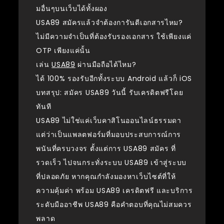
มอื่นๆบนเว็บได้ทั้งผอง
USA89 สมัครแล้วจำต้องการันตีเอกสารไหม?
ไม่มีความจำเป็นที่ต้องรับรองเอกสาร ใช้เพียงแค่
OTP เพียงแค่นั้น
เล่น
USA89
ผ่านมือถือได้ไหม?
ได้ 100% รองรับอีกทั้งระบบ Android แล้วก็ iOS
บทสรุป: สมัคร USA89 วันนี้ รับเครดิตฟรีโดย
ทันที
USA89 ไม่ใช่แค่เว็บคาสิโนออนไลน์ธรรมดา
แต่ว่าเป็นแพลตฟอร์มที่มอบประสบการณ์การ
พนันที่ครบวงจร ตั้งแต่การ USA89 สมัคร ที่
รวดเร็ว ไปจนกระทั่งระบบ USA89 เข้าสู่ระบบ
ที่ปลอดภัย หากคุณกำลังมองหาเว็บไซต์ที่ให้
ความคุ้มค่า พร้อม USA89 เครดิตฟรี และบริการ
ระดับมืออาชีพ USA89 คือคำตอบที่คุณไม่สมควร
พลาด