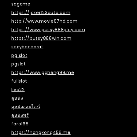
sagame
https://joker123auto.com
http://www.movie87hd.com
https://www.pussy888play.com
https://pussy888win.com
sexybaccarat
pg slot
pgslot
https://www.pgheng99.me
fullslot
live22
ดูหนัง
ดูหนังออนไลน์
ดูหนังฟรี
faro168
https://hongkong456.me