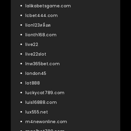
lalikabetsgame.com
lcbet444.com
lion123สล็อต
lionth168.com
live22
live22slot
lnw365bet.com
london45
lot888
luckycat789.com
luis16888.com
lux555.net
m4newonline.com