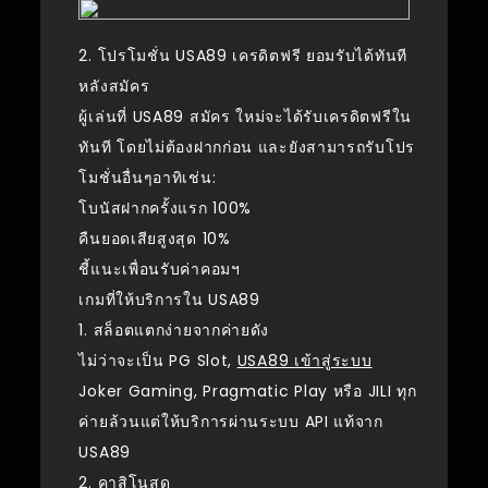
2. โปรโมชั่น USA89 เครดิตฟรี ยอมรับได้ทันที
หลังสมัคร
ผู้เล่นที่ USA89 สมัคร ใหม่จะได้รับเครดิตฟรีใน
ทันที โดยไม่ต้องฝากก่อน และยังสามารถรับโปร
โมชั่นอื่นๆอาทิเช่น:
โบนัสฝากครั้งแรก 100%
คืนยอดเสียสูงสุด 10%
ชี้แนะเพื่อนรับค่าคอมฯ
เกมที่ให้บริการใน USA89
1. สล็อตแตกง่ายจากค่ายดัง
ไม่ว่าจะเป็น PG Slot,
USA89 เข้าสู่ระบบ
Joker Gaming, Pragmatic Play หรือ JILI ทุก
ค่ายล้วนแต่ให้บริการผ่านระบบ API แท้จาก
USA89
2. คาสิโนสด