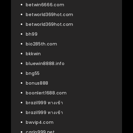
betwin6666.com
betworld369hot.com
betworld369hot.com
bh99
bio285th.com
bkkwin
bluewin8888.info
bng55
bonus888
boonlert1688.com
brazil999 ทางเข้า
brazil999 ทางเข้า
bwvip4.com
carlo999.net