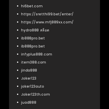
hi6bet.com
https://sretthi99.bet/enter/
https://www.mfj889xx.com/
hydra888 สล็อต
ib888pro.bet
ib888pro.bet
infyplus888.com
item388.com
jinda888
Joker123
joker123auto
Joker123th.com
juad888