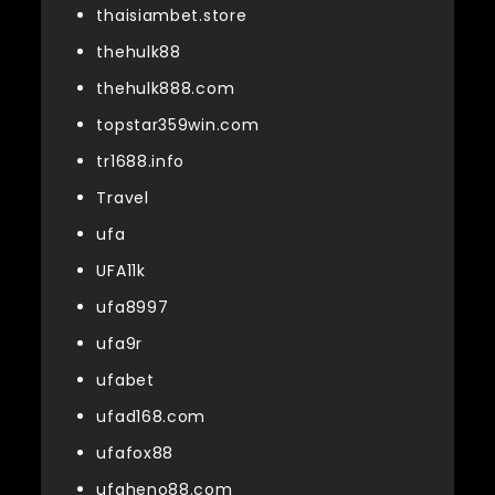
thaisiambet.store
thehulk88
thehulk888.com
topstar359win.com
tr1688.info
Travel
ufa
UFA11k
ufa8997
ufa9r
ufabet
ufad168.com
ufafox88
ufaheno88.com