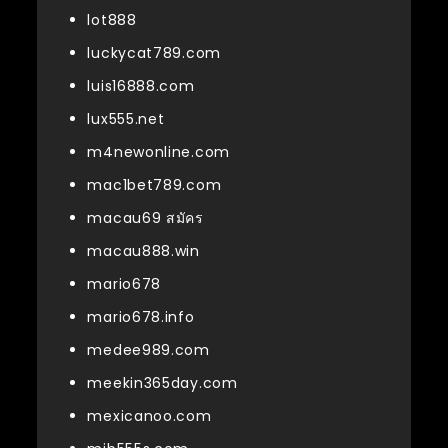
lot888
luckycat789.com
luis16888.com
lux555.net
m4newonline.com
mac1bet789.com
macau69 สมัคร
macau888.win
mario678
mario678.info
medee989.com
meekin365day.com
mexicanoo.com