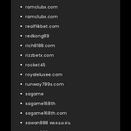
ramclubx.com
ramclubx.com
realflikbet.com
redkong89
rich8188.com
rizzbetx.com
rocket45
royaleluxee.com
runway789s.com
sagame
sagame168th
sagame168th.com
sawan888 ทดลองเล่น