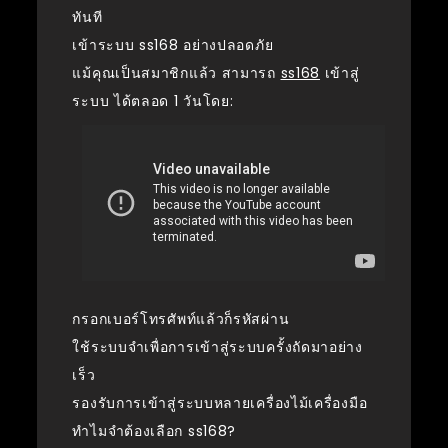
ทันที
เข้าระบบ ss168 อย่างปลอดภัย
แม้คุณเป็นสมาชิกแล้ว สามารถ
ss168
เข้าสู่
ระบบ ได้ตลอด 1 วันโดย:
กรอกเบอร์โทรศัพท์แล้วก็รหัสผ่าน
ใช้ระบบจำเพื่อการเข้าสู่ระบบครั้งถัดมาอย่าง
เร็ว
รองรับการเข้าสู่ระบบหลายเครื่องไม้เครื่องมือ
ทำไมจำต้องเลือก ss168?