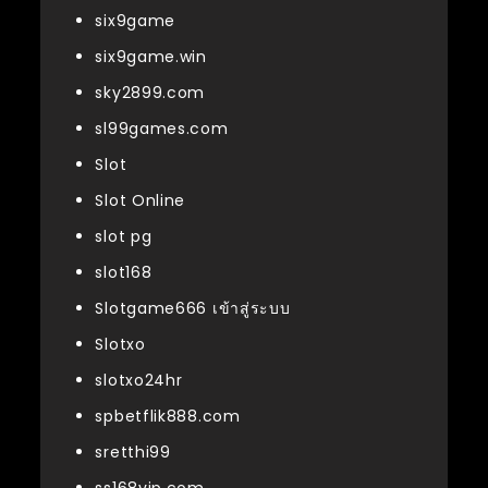
six9game
six9game.win
sky2899.com
sl99games.com
Slot
Slot Online
slot pg
slot168
Slotgame666 เข้าสู่ระบบ
Slotxo
slotxo24hr
spbetflik888.com
sretthi99