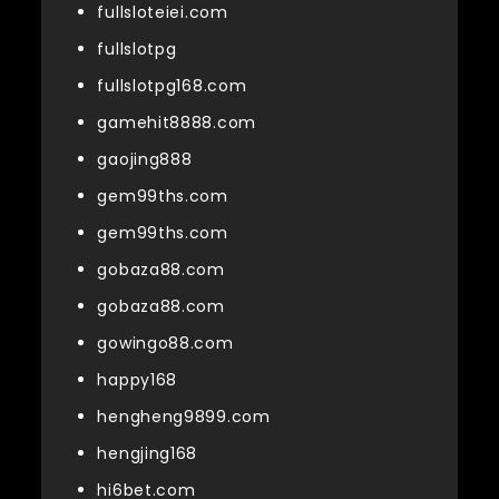
fullsloteiei.com
fullslotpg
fullslotpg168.com
gamehit8888.com
gaojing888
gem99ths.com
gem99ths.com
gobaza88.com
gobaza88.com
gowingo88.com
happy168
hengheng9899.com
hengjing168
hi6bet.com