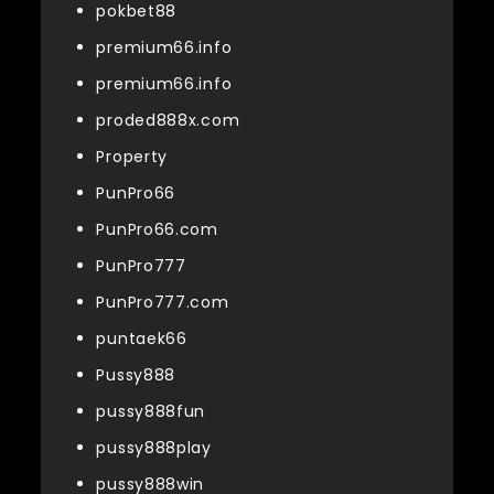
pokbet88
premium66.info
premium66.info
proded888x.com
Property
PunPro66
PunPro66.com
PunPro777
PunPro777.com
puntaek66
Pussy888
pussy888fun
pussy888play
pussy888win