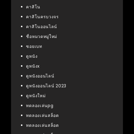
คาสิโน
คาสิโนครบวงจร
คาสิโนออนไลน์
ชื่อหมวดหมู่ใหม่
ซอยเบท
ดูหนัง
ดูหนังx
ดูหนังออนไลน์
ดูหนังออนไลน์ 2023
ดูหนังใหม่
ทดลองเล่นpg
ทดลองเล่นสล็อต
ทดลองเล่นสล็อต