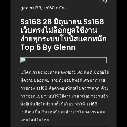
Tag
ged
ss168
,
ss168 สมัคร
Ss168 28 มิถุนายน Ss168
เว็บตรงไม่ล็อกยูสใช้งาน
ง่ายทุกระบบโบนัสแตกหนัก
Top 5 By Glenn
แม้คุณกำลังมองหาแพลตฟอร์มเดิมพันที่เชื่อถือได้
มีความปลอดภัย รวมทั้งมอบสิทธิพิเศษมากมาย
ก่ายกอง ss168 คือคำตอบที่คุณไม่ควรพลาด ด้วย
การออกแบบระบบให้ใช้งานง่าย พร้อมรองรับอีก
ทั้งผู้เล่นมือใหม่รวมทั้งมือโปร ทำให้ ss168
เปลี่ยนเป็นเว็บยอดนิยมอย่างเร็วในวงการพนัน
ออนไลน์ในไทย