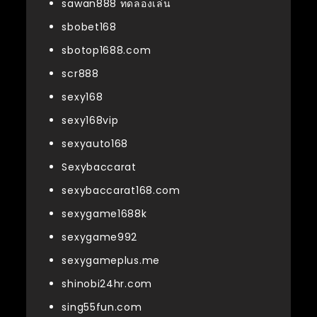
sawan888 ทดลองเล่น
sbobet168
sbotop1688.com
scr888
sexy168
sexy168vip
sexyauto168
Sexybaccarat
sexybaccarat168.com
sexygame1688k
sexygame992
sexygameplus.me
shinobi24hr.com
sing55fun.com