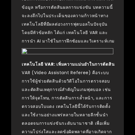
ข้อมูล หรือการตัดสินผลการแข่งขัน บทความนี้
จะลงลึกไปในประเด็นของความก้าวหน้าทาง
เทคโนโลยีที่มีผลต่อวงการฟุตบอลในปัจจุบัน
โดยมีหัวข้อหลัก ได้แก่ เทคโนโลยี VAR และ
การนำ AI มาใช้ในการฝึกซ้อมและวิเคราะห์เกม
เทคโนโลยี VAR: เพิ่มความแม่นยำในการตัดสิน
VAR (Video Assistant Referee) คือระบบ
การใช้ผู้ช่วยตัดสินด้วยวิดีโอในการตรวจสอบ
และตัดสินเหตุการณ์สำคัญในเกมฟุตบอล เช่น
การให้จุดโทษ, การตัดสินการล้ำหน้า, และการ
ตรวจสอบใบแดง เทคโนโลยีนี้ได้รับการติดตั้ง
และใช้งานอย่างแพร่หลายในหลายลีกชั้นนำ
ตลอดจนการแข่งขันระดับนานาชาติ เพื่อเพิ่ม
ความโปร่งใสและลดข้อผิดพลาดที่อาจเกิดจาก