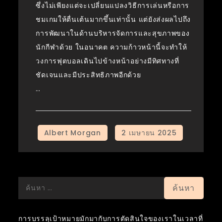
ซึ่งไม่เพียงแต่จะเปลี่ยนแปลงวิธีการเล่นหรือการ
ชมเกมให้ตื่นเต้นมากขึ้นเท่านั้น แต่ยังส่งผลไปถึง
การพัฒนาในด้านบริหารจัดการและสุขภาพของ
นักกีฬาด้วย ในอนาคต ความก้าวหน้านี้จะทำให้
วงการฟุตบอลเดินไปข้างหน้าอย่างมีทิศทางที่
ชัดเจนและมีประสิทธิภาพอีกด้วย
…
ค้นหา
สำหรับ:
การบรรลุเป้าหมายมักมากับการตัดสินใจของเราในเวลาที่