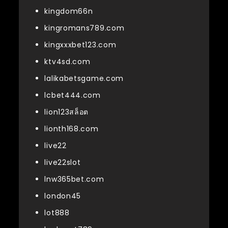
kingdom66n
kingromans789.com
kingxxxbet123.com
ktv4sd.com
lalikabetsgame.com
lcbet444.com
lion123สล็อต
lionth168.com
live22
live22slot
lnw365bet.com
london45
lot888