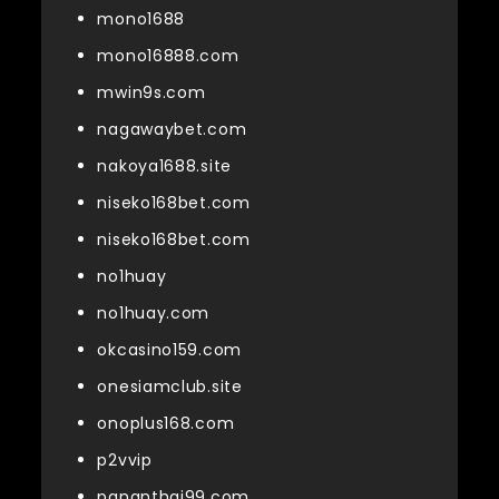
mono1688
mono16888.com
mwin9s.com
nagawaybet.com
nakoya1688.site
niseko168bet.com
niseko168bet.com
no1huay
no1huay.com
okcasino159.com
onesiamclub.site
onoplus168.com
p2vvip
pananthai99.com