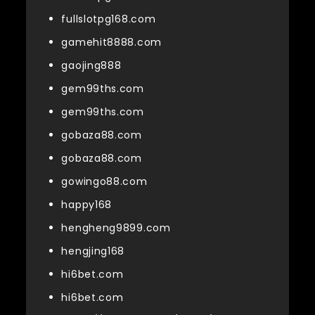
fullslotpg168.com
gamehit8888.com
gaojing888
gem99ths.com
gem99ths.com
gobaza88.com
gobaza88.com
gowingo88.com
happy168
hengheng9899.com
hengjing168
hi6bet.com
hi6bet.com