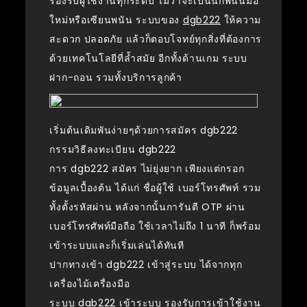
รองรับผู้ใช้งานทุกระดับ ไม่ว่าจะเป็นนักพนันมือ
ใหม่หรือเซียนพนัน ระบบของ
dgb222
ให้ความ
สะดวก ปลอดภัย แล้วก็ตอบโจทย์ทุกสิ่งที่ต้องการ
ด้วยเทคโนโลยีที่ล้ำสมัย อีกทั้งด้านเกม ระบบ
ฝาก-ถอน รวมทั้งบริการลูกค้า
เริ่มต้นเดิมพันง่ายๆด้วยการสมัคร dgb222
กรรมวิธีลงทะเบียน dgb222
การ dgb222 สมัคร ไม่ยุ่งยาก เพียงแต่กรอก
ข้อมูลเบื้องต้น ได้แก่ ชื่อผู้ใช้ เบอร์โทรศัพท์ รวม
ทั้งตั้งรหัสผ่าน หลังจากนั้นการันตี OTP ผ่าน
เบอร์โทรศัพท์มือถือ ใช้เวลาไม่ถึง 1 นาที ก็พร้อม
เข้าระบบและก็เริ่มเล่นได้ทันที
ปากทางเข้า dgb222 เข้าสู่ระบบ ได้จากทุก
เครื่องไม้เครื่องมือ
ระบบ dgb222 เข้าระบบ รองรับการเข้าใช้งาน