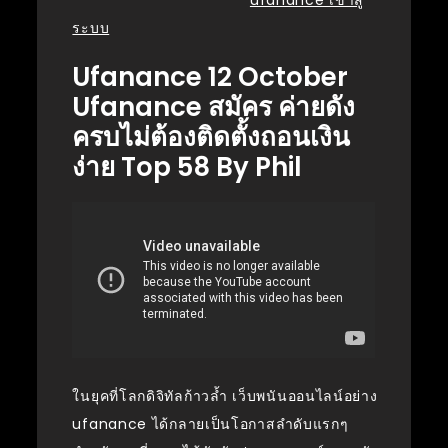
ufanance เข้าสู่
ระบบ
Ufanance 12 October
Ufanance สมัคร ค่ายดัง
ครบไม่ต้องติดตั้งถอนเงิน
ง่าย Top 58 By Phil
ในยุคที่โลกดิจิทัลก้าวล้ำ เว็บพนันออนไลน์อย่าง
ufanance ได้กลายเป็นโอกาสลำดับแรกๆ