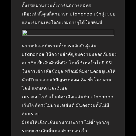
ตั้งรหัสผ่านรวมทั้งการันตีการสมัคร
เพียงเท่านี้คุณก็สามารถ ufanance เข้าสู่ระบบ
และเริ่มบันเทิงใจกับเกมต่างๆได้โดยทันที
ความปลอดภัยรวมทั้งการผลักดันผู้เล่น
ufanance ให้ความสำคัญกับความปลอดภัยของ
สมาชิกเป็นอันดับที่หนึ่ง โดยใช้เทคโนโลยี SSL
ในการเข้ารหัสข้อมูล พร้อมมีทีมงานคอยดูแลให้
คำปรึกษาและแก้ปัญหาตลอด 24 ชั่วโมง ผ่าน
ไลน์ แชทสด และอีเมล
เพราะอะไรจำเป็นต้องเลือกเล่นกับ ufanance
เว็บไซต์ตรงไม่ผ่านเอเย่นต์ มั่นคงรวมทั้งไม่มี
อันตราย
มีเกมให้เลือกเล่นนานาประการ ไม่ซ้ำๆซากๆ
ระบบการเงินมั่นคง ฝาก-ถอนเร็ว