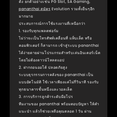
ดัง ยกตัวอย่างเช่น PG Slot, SA Gaming,
pananthai สมัคร
Evolution รวมทั้งอื่นๆอีก
มากมาย
ประสบการณ์การใช้แรงงานที่เหนือกว่า
1. รองรับทุกแพลตฟอร์ม
ไม่ว่าจะเป็นโทรศัพท์เคลื่อนที่ แท็บเล็ต หรือ
คอมพิวเตอร์ ก็สามารถ เข้าสู่ระบบ pananthai
ได้ง่ายดายผ่านโปรแกรมสำหรับเล่นอินเตอร์เน็ต
โดยไม่ต้องดาวน์โหลดแอป
2. ฝากถอนออโต้ ปลอดภัยสูง
ระบบธุรกรรมการคลังของ pananthai เป็น
แบบอัตโนมัติ ใช้เวลาเพียงแค่ไม่กี่วินาที รองรับ
ทุกธนาคารชั้นหนึ่งและวอลเล็ต
3. การบริการลูกค้าระดับมือโปร
ทีมงานของ pananthai พร้อมตอบปัญหา ให้คำ
แนะนำ แล้วก็ช่วยเหลือคุณตลอด 1 วัน ผ่าน