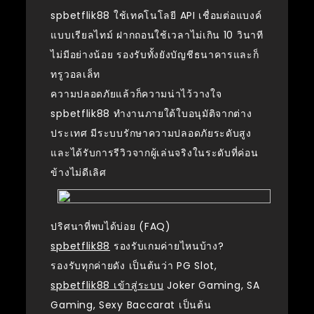
spbetflik88 ใช้เทคโนโลยี API เชื่อมต่อแบงค์
แบบเรียลไทม์ ฝากถอนใช้เวลาไม่เกิน 10 วินาที
ไม่มีอย่างน้อย รองรับทั้งยังบัญชีธนาคารและก็
ทรูวอลเล็ท
ความปลอดภัยแล้วก็ความน่าไว้วางใจ
spbetflik88 ทำงานภายใต้ใบอนุมัติจากต่าง
ประเทศ มีระบบรักษาความปลอดภัยระดับสูง
และได้รับการรีวิวจากผู้เล่นจริงในระดับที่ค่อน
ข้างไม่ดีเลิศ
ปริศนาที่พบได้บ่อย (FAQ)
spbetflik88
รองรับเกมค่ายไหนบ้าง?
รองรับทุกค่ายดัง เป็นต้นว่า PG Slot,
spbetflik88 เข้าสู่ระบบ
Joker Gaming, SA
Gaming, Sexy Baccarat เป็นต้น