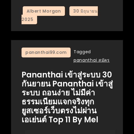
Tagged
pananthai99.com
pananthai สมัคร
Pananthai เข้าสู่ระบบ 30
กันยายน Pananthai เข้าสู่
ระบบ ถอนง่าย ไม่มีค่า
ธรรมเนียมแจกจริงทุก
ยูสเซอร์เว็บตรงไม่ผ่าน
เอเย่นต์ Top 11 By Mel