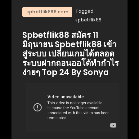
Tagged
spbetflik888.com
spbetflik88
Spbetflik88 สมัคร 11
มิถุนายน Spbetflik88 เข้า
สู่ระบบ เปลี่ยนเกมได้ตลอด
ระบบฝากถอนออโต้ทำกำไร
ง่ายๆ Top 24 By Sonya