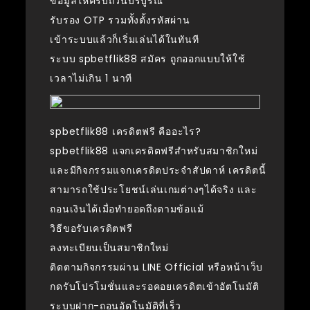
ข้อมูลให้ครบถ้วนบริบูรณ์
รับรอง OTP รวมทั้งตั้งรหัสผ่าน
เข้าระบบแล้วก็เริ่มเล่นได้ในทันที
ระบบ spbetflik88 สมัคร ถูกออกแบบให้ใช้
เวลาไม่เกิน 1 นาที
spbetflik88 เครดิตฟรี คืออะไร?
spbetflik88 แจกเครดิตฟรีสำหรับสมาชิกใหม่
และมีกิจกรรมแจกเครดิตประจำสัปดาห์ เครดิตนี้
สามารถใช้ประโยชน์เล่นเกมต่างๆได้จริง และ
ถอนเงินได้เมื่อทำยอดถึงตามข้อแม้
วิธีขอรับเครดิตฟรี
ลงทะเบียนเป็นสมาชิกใหม่
ติดตามกิจกรรมผ่าน LINE Official หรือหน้าเว็บ
กดรับโปรโมชั่นและรอคอยเครดิตเข้าอัตโนมัติ
ระบบฝาก-ถอนอัตโนมัติที่เร็ว