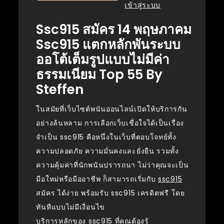
เข้าสู่ระบบ
Ssc915 สมัคร 14 พฤษภาคม
Ssc915 แตกหลักพันระบบ
ออโต้เต็มรูปแบบไม่มีค่า
ธรรมเนียม Top 55 By
Steffen
ในสมัยที่เว็บไซต์พนันออนไลน์เปิดให้บริการกัน
อย่างล้นหลาม การเลือกเว็บเชื่อใจได้เป็นเรื่อง
จำเป็น ssc915 คือหนึ่งในเว็บที่ตอบโจทย์ทั้ง
ความปลอดภัย ความมั่นคงและยั่งยืน รวมทั้ง
ความคุ้มค่าที่นักพนันปรารถนา ไม่ว่าคุณจะเป็น
มือใหม่หรือมืออาชีพ ก็สามารถเริ่มกับ
ssc915
สมัคร ได้ง่าย พร้อมรับ ssc915 เครดิตฟรี โดย
ทันทีแบบไม่มีเงื่อนไข
บริการหลักของ ssc915 ที่คุณต้องรู้