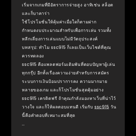
เริ่มจากเกมที่มีอัตราการจ่ายสูง อาทิเช่น สล็อต
และก็บาคาร่า
ใช้โปรโมชั่นให้คุ้มค่าเมื่อใดก็ตามฝาก
กำหนดงบประมาณสำหรับเพื่อการเล่น รวมทั้ง
หลีกเลี่ยงการเล่นแบบไม่มีวัตถุประสงค์
บทสรุป: ทำไม ssc915 ก็เลยเป็นเว็บไซต์ที่คุณ
ควรทดลอง
ssc915 คือแพลตฟอร์มเดิมพันที่ตอบปัญหาผู้เล่น
ทุกกรุ๊ป อีกทั้งเรื่องความง่ายสำหรับการสมัคร
ระบบการเงินป้อมปราการคง ความมากมาย
หลายของเกม และก็โปรโมชั่นสุดคุ้มอย่าง
ssc915 เครดิตฟรี ถ้าคุณกำลังมองหาเว็บที่น่าไว้
วางใจ และก็ให้ผลตอบแทนดี เริ่มกับ
ssc915
วัน
นี้คือคำตอบที่เหมาะสมที่สุด
…