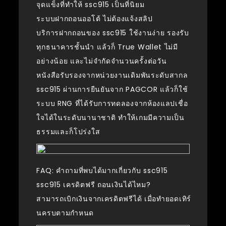
จุดแข็งที่ทำให้ ssc915 เป็นที่นิยม
ระบบฝากถอนออโต้ ไม่ต้องแจ้งสลิป
บริการฝากถอนของ ssc915 ใช้งานง่าย รองรับ
ทุกธนาคารชั้นนำ แล้วก็ True Wallet ไม่มี
อย่างน้อย และไม่จำกัดจำนวนครั้งต่อวัน
หนังสือรับรองจากหน่วยงานเดิมพันระดับสากล
ssc915 ผ่านการยืนยันจาก PAGCOR แล้วก็ใช้
ระบบ RNG ที่ได้รับการทดลองจากห้องแลปเชื่อ
ใจได้ในระดับนานาชาติ ทำให้เกมมีความเป็น
ธรรมและก็โปร่งใส
FAQ: คำถามที่พบได้มากเกี่ยวกับ ssc915
ssc915 เครดิตฟรี ถอนเงินได้ไหม?
สามารถเบิกเงินจากเครดิตฟรีได้ เมื่อทำยอดเทิร์
นครบตามกำหนด