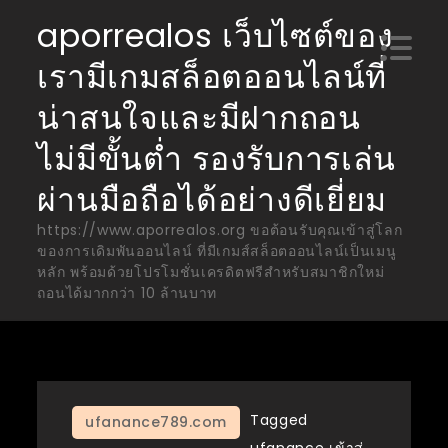
Skip
aporrealos เว็บไซต์ของ
to
เรามีเกมสล็อตออนไลน์ที่
content
น่าสนใจและมีฝากถอน
ไม่มีขั้นต่ำ รองรับการเล่น
ผ่านมือถือได้อย่างดีเยี่ยม
https://www.aporrealos.org ขอต้อนรับคุณเข้าสู่โลก
ของการเดิมพันออนไลน์ ที่มีเกมส์สล็อตออนไลน์เป็นเมนู
หลัก พร้อมด้วยโปรโมชั่นเครดิตฟรีสำหรับสมาชิกใหม่
ถอนได้มากกว่า 10 ล้านบาท
Tagged
ufanance789.com