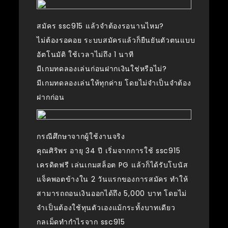
สมัคร ssc915 แล้วจำต้องรอนานไหม?
ไม่ต้องรอคอย ระบบสมัครแล้วก็ยืนยันตัวตนแบบ
อัตโนมัติ ใช้เวลาไม่ถึง 1 นาที
มีเกมทดลองเล่นก่อนฝากเงินใช่หรือไม่?
มีเกมทดลองเล่นให้ทุกค่าย โดยไม่จำเป็นจำต้อง
ฝากก่อน
กรณีศึกษาจากผู้ใช้งานจริง
คุณศิริพร อายุ 34 ปี เริ่มจากการใช้ ssc915
เครดิตฟรี เล่นเกมสล็อต PG แล้วก็ได้รับโบนัส
แจ็คพอตข้างใน 2 วันแรกของการสมัคร ทำให้
สามารถถอนเงินออกได้ถึง 5,000 บาท โดยไม่
จำเป็นต้องใช้ทุนตัวเองแม้กระทั้งบาทเดียว
กลเม็ดทำกำไรจาก ssc915