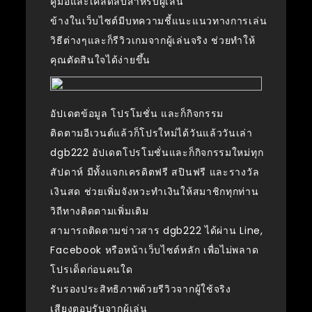
คู่มือและเคล็ดลับสำหรับผู้เล่น
ข้างในเว็บไซต์มีบทความชี้แนะแนวทางการเล่น
วิธีต่างๆและก็รีวิวเกมจากผู้เล่นจริง ช่วยทำให้
คุณตัดสินใจได้ง่ายขึ้น
อัปเดตข้อมูล โปรโมชั่น และก็กิจกรรม
ติดตามอีเวนต์แล้วก็โปรใหม่ได้วันแล้ววันเล่า
dgb222 อัปเดตโปรโมชั่นและก็กิจกรรมใหม่ทุก
สัปดาห์ มีทั้งแจกเครดิตฟรี สปินฟรี และรางวัล
เงินสด ช่วยเพิ่มจังหวะทำเงินให้สมาชิกทุกท่าน
วิถีทางติดตามเพิ่มเติม
สามารถติดตามข่าวสาร dgb222 ได้ผ่าน Line,
Facebook หรือหน้าเว็บไซต์หลัก เพื่อไม่พลาด
โปรเด็ดก่อนคนใด
รับรองประสิทธิภาพด้วยรีวิวจากผู้ใช้จริง
เสียงตอบรับจากผู้เล่น