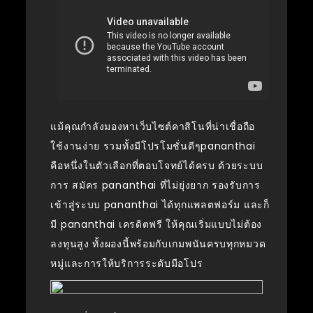
แม้คุณกำลังมองหาเว็บไซต์คาสิโนที่น่าเชื่อถือ
ใช้งานง่าย รวมทั้งมีโปรโมชั่นดีๆpananthai
คือหนึ่งในตัวเลือกที่ตอบโจทย์ได้ครบ ด้วยระบบ
การ สมัคร pananthai ที่ไม่ยุ่งยาก รองรับการ
เข้าสู่ระบบ pananthai ได้ทุกแพลตฟอร์ม และก็
มี pananthai เครดิตฟรี ให้คุณเริ่มแบบไม่ต้อง
ลงทุนสูง ทั้งผองนี้พร้อมกับเกมพนันครบทุกหมวด
หมู่และการให้บริการระดับมือโปร