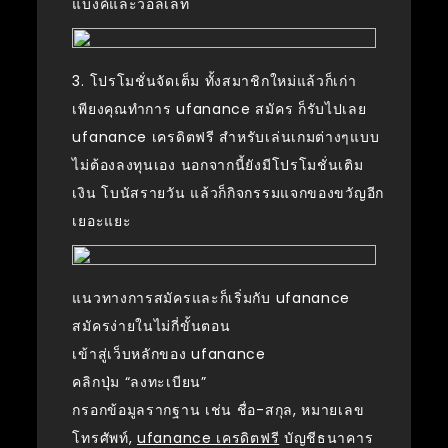
แบงค์และวอลเล็ท
3. โปรโมชั่นจัดเต็ม ทั้งสมาชิกใหม่แล้วก็เก่า
เพียงคุณทำการ ufanance สมัคร ก็รับไปเลย
ufanance เครดิตฟรี สำหรับเล่นเกมต่างๆแบบ
ไม่ต้องลงทุนเอง นอกจากนี้ยังมีโปรโมชั่นเติม
เงิน โบนัสรายวัน แล้วก็กิจกรรมแจกของขวัญอีก
เยอะแยะ
แนวทางการสมัครและก็เริ่มกับ ufanance
สมัครง่ายในไม่กี่ขั้นตอน
เข้าสู่เว็บหลักของ ufanance
คลิกปุ่ม “ลงทะเบียน”
กรอกข้อมูลรากฐาน เช่น ชื่อ-สกุล, หมายเลข
โทรศัพท์,
ufanance เครดิตฟรี
บัญชีธนาคาร