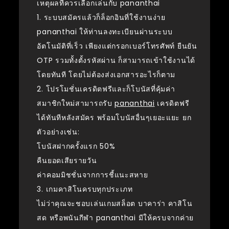
เหตุผลที่ควรเลือกเล่นกับ pananthai
1. ระบบสมัครแล้วก็ล็อกอินที่ใช้งานง่าย
pananthai ให้ท่านลงทะเบียนผ่านระบบ
อัตโนมัติที่เร็ว เพียงแต่กรอกเบอร์โทรศัพท์ ยืนยัน
OTP รวมทั้งตั้งรหัสผ่าน ก็สามารถเข้าใช้งานได้
โดยทันที โดยไม่ต้องส่งเอกสารอะไรก็ตาม
2. โปรโมชั่นเครดิตฟรีและก็โบนัสที่คุ้มค่า
สมาชิกใหม่สามารถรับ
pananthai
เครดิตฟรี
ได้ทันทีหลังสมัคร พร้อมโบนัสอื่นๆเยอะแยะ ยก
ตัวอย่างเช่น:
โบนัสฝากครั้งแรก 50%
คืนยอดเสียรายวัน
ค่าคอมมิชชั่นจากการชี้แนะสหาย
3. เกมคาสิโนครบทุกประเภท
ไม่ว่าคุณจะชอบเล่นเกมสล็อต บาคาร่า คาสิโน
สด หรือพนันกีฬา pananthai มีให้ครบจากค่าย