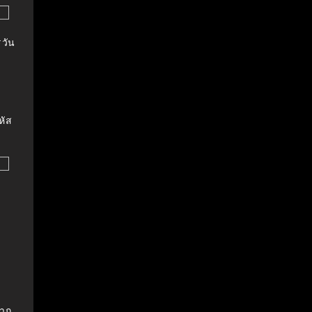
วัน
หัส
ฝาก