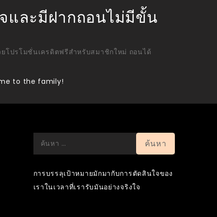
จและมีฝากถอนไม่มีขั้น
้วยโปรโมชั่นเครดิตฟรีสำหรับสมาชิกใหม่ ถอนได้
e to the family!
ค้นหา
สำหรับ:
การบรรลุเป้าหมายมักมากับการตัดสินใจของ
เราในเวลาที่เรารับมันอย่างจริงใจ