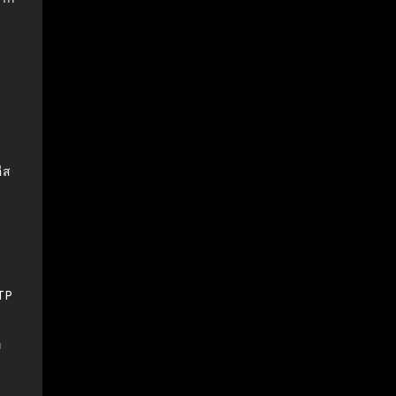
ีส
TP
ท