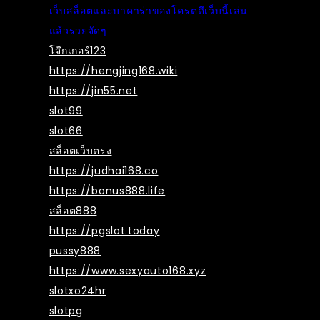
เว็บสล็อตและบาคาร่าของโครตดีเว็บนี้เล่น
แล้วรวยจัดๆ
โจ๊กเกอร์123
https://hengjing168.wiki
https://jin55.net
slot99
slot66
สล็อตเว็บตรง
https://judhai168.co
https://bonus888.life
สล็อต888
https://pgslot.today
pussy888
https://www.sexyauto168.xyz
slotxo24hr
slotpg