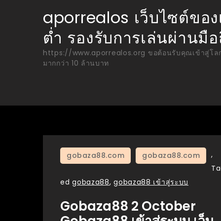
Skip
aporrealos เว็บไซต์ของ
to
ต่ำ รองรับการเล่นผ่านมือถ
content
https://www.aporrealos.org ขอต้อนรับคุณเข้าสู่โลก
มากกว่า 10 ล้านบาท
,
gobaza88.com
gobaza88.com
Ta
ed
gobaza88
,
gobaza88 เข้าสู่ระบบ
Gobaza88 2 October