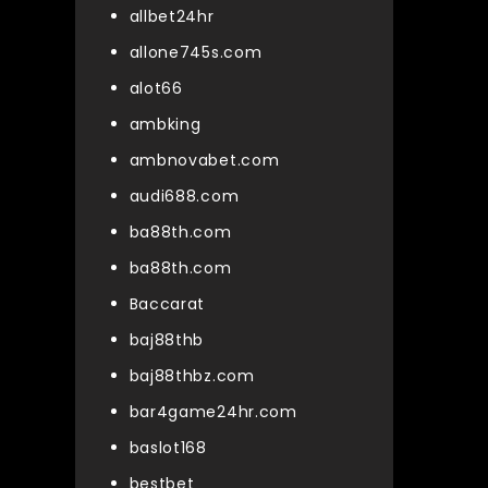
allbet24hr
allone745s.com
alot66
ambking
ambnovabet.com
audi688.com
ba88th.com
ba88th.com
Baccarat
baj88thb
baj88thbz.com
bar4game24hr.com
baslot168
bestbet