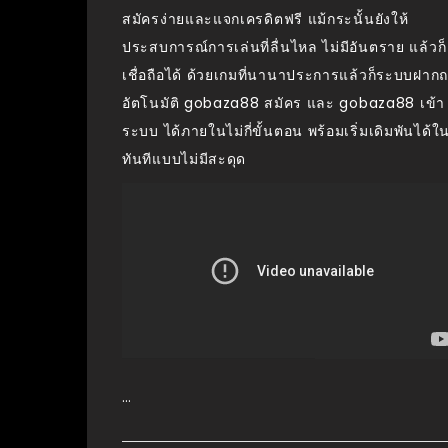
สมัครง่ายและแจกเครดิตฟรี แม้กระนั้นยังให้
ประสบการณ์การเล่นที่ลื่นไหล ไม่มีอันตราย แล้วก็
เชื่อถือได้ ด้วยเกมที่นานาประการแล้วก็ระบบฝาก
อัตโนมัติ gobaza88 สมัคร และ gobaza88 เข้า
ระบบ ได้ภายในไม่กี่ขั้นตอน พร้อมเริ่มเดิมพันได้ใ
ทันทีแบบไม่มีสะดุด
…