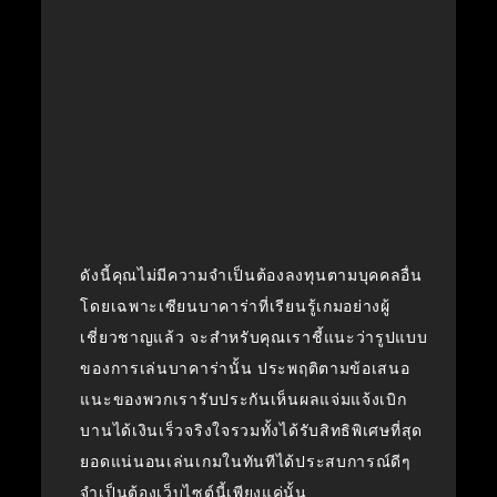
ดังนี้คุณไม่มีความจำเป็นต้องลงทุนตามบุคคลอื่น
โดยเฉพาะเซียนบาคาร่าที่เรียนรู้เกมอย่างผู้
เชี่ยวชาญแล้ว จะสำหรับคุณเราชี้แนะว่ารูปแบบ
ของการเล่นบาคาร่านั้น ประพฤติตามข้อเสนอ
แนะของพวกเรารับประกันเห็นผลแจ่มแจ้งเบิก
บานได้เงินเร็วจริงใจรวมทั้งได้รับสิทธิพิเศษที่สุด
ยอดแน่นอนเล่นเกมในทันทีได้ประสบการณ์ดีๆ
จำเป็นต้องเว็บไซต์นี้เพียงแค่นั้น