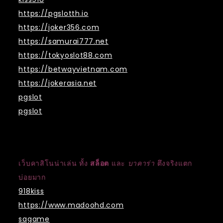
https://pgslotth.io
https://joker356.com
https://samurai777.net
https://tokyoslot88.com
https://betwayvietnam.com
https://jokerasia.net
pgslot
pgslot
เว็บคาสิโนน่าเล่น ทั้ง
สล็อต
และ
บาคาร่า
ตึงจริงแตก
บ่อยมาก
918kiss
https://www.madoohd.com
sagame