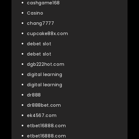
cashgame168
Casino
chang7777
cupcake88x.com
debet slot
debet slot
dgb222hot.com
digital learning
digital learning
dr888
dr888bet.com
ek4567.com
etbet16888.com
etbet16888.com