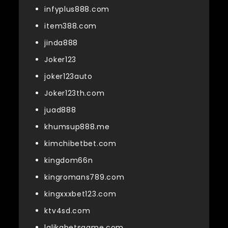
infyplus888.com
item388.com
jinda888
Joker123
joker123auto
Joker123th.com
juad888
khumsup888.me
kimchibetbet.com
kingdom66n
kingromans789.com
kingxxxbet123.com
ktv4sd.com
lalikabetsgame.com