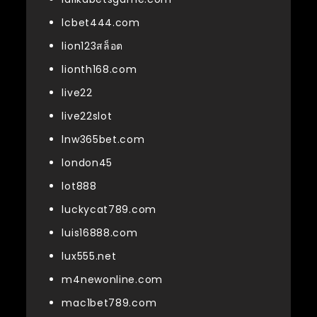
lcbet444.com
lion123สล็อต
lionth168.com
live22
live22slot
lnw365bet.com
london45
lot888
luckycat789.com
luis16888.com
lux555.net
m4newonline.com
mac1bet789.com