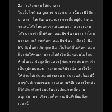
2.การเลือกเล่นโต๊ะบาคาร่า
ในเว็บไซต์ sa game ของพวกเรานั้นจะมีโต๊ะ
บาคาร่า ให้เลือกนานาประการขึ้นอยู่กับว่าคุณ
จะเล่นโต๊ะไหนแต่เราเสนอแนะว่าควรจะเล่น
โต๊ะบาคาร่าที่ไม่คิดค่าคอมมิชชั่น เพราะว่าโดย
ธรรมดาแล้วจะคิดค่าคอมมิชชั่นจากฝั่ง เจ้ามือ
5% ดังนั้นถ้าเกิดคุณเลือกเว็บไซต์ที่ไม่คิดค่าคอม
ก็จะก่อให้คุณสามารถได้กำไรเต็มๆแบบไม่โดน
หักนั่นเอง ข้อมูลที่คุณควรรู้ก่อนการเล่นบาคาร่า
เป็นรูปแบบของการเล่นเกมที่ประณีตเอาใจใส่
ให้ท่านได้เล่นเกมอย่างสะดวกสบายแล้วก็แฮปปี้
สุดๆกับลักษณะของการเล่นเกมที่ดีต่อดวงใจแล้ว
ก็ได้เงินจริงพร้อมปรับปรุงศักยภาพที่ความ
สนุกสนานร่าเริงรวมทั้งความฟินที่เยี่ยมที่สุด
เวลานี้