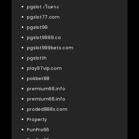
pgslot เว็บตรง
pgslot77.com
pgslot99
pgslot9999.co
pgslot999bets.com
pgslotth
play97vip.com
pokbet88
premium66.info
premium66.info
proded888x.com
Property
PunPro66