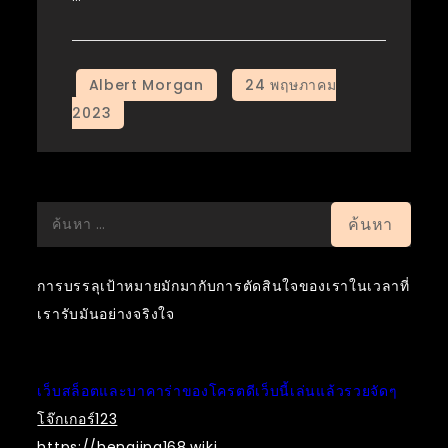
ค้นหา
สำหรับ:
การบรรลุเป้าหมายมักมากับการตัดสินใจของเราในเวลาที่
เรารับมันอย่างจริงใจ
เว็บสล็อตและบาคาร่าของโครตดีเว็บนี้เล่นแล้วรวยจัดๆ
โจ๊กเกอร์123
https://hengjing168.wiki