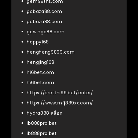
gem99ths.com
gobaza88.com
gobaza88.com
gowingo88.com
happy168
hengheng9899.com
hengjing168
hi6bet.com
hi6bet.com
https://sretthi99.bet/enter/
https://www.mfj889xx.com/
hydra888 สล็อต
ib888pro.bet
ib888pro.bet