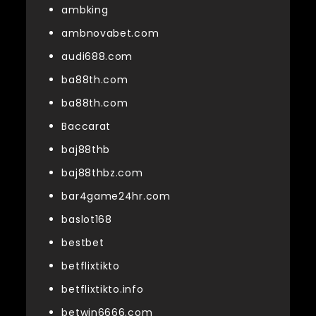
ambking
ambnovabet.com
audi688.com
ba88th.com
ba88th.com
Baccarat
baj88thb
baj88thbz.com
bar4game24hr.com
baslot168
bestbet
betflixtikto
betflixtikto.info
betwin6666.com