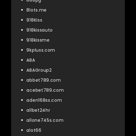
888pg
8lots.me
918Kiss
918kissauto
918kissme
9kpluss.com
ABA
ABAGroup2
abbet789.com
acebet789.com
aden168ss.com
allbet24hr
allone745s.com
alot66