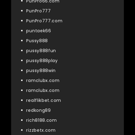
PunPro66.com
PunPro777
PunPro777.com
puntaek66
Pussy888
pussy888fun
pussy888play
pussy888win
ramclubx.com
ramclubx.com
realflikbet.com
redkong89
rich8188.com
rizzbetx.com