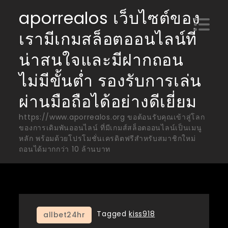
Skip
aporrealos เว็บไซต์ของ
to
เรามีเกมสล็อตออนไลน์ที่
content
น่าสนใจและมีฝากถอน
ไม่มีขั้นต่ำ รองรับการเล่น
ผ่านมือถือได้อย่างดีเยี่ยม
https://www.aporrealos.org ขอต้อนรับคุณเข้าสู่โลก
ของการเดิมพันออนไลน์ ที่มีเกมส์สล็อตออนไลน์เป็นเมนู
หลัก พร้อมด้วยโปรโมชั่นเครดิตฟรีสำหรับสมาชิกใหม่
ถอนได้มากกว่า 10 ล้านบาท
Tagged
kiss918
allbet24hr