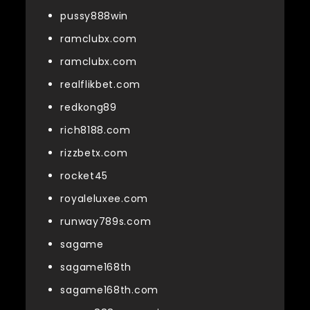
pussy888win
ramclubx.com
ramclubx.com
realflikbet.com
redkong89
rich8188.com
rizzbetx.com
rocket45
royaleluxee.com
runway789s.com
sagame
sagame168th
sagame168th.com