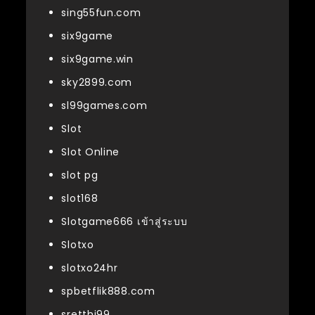
sing55fun.com
six9game
six9game.win
sky2899.com
sl99games.com
Slot
Slot Online
slot pg
slot168
Slotgame666 เข้าสู่ระบบ
Slotxo
slotxo24hr
spbetflik888.com
sretthi99