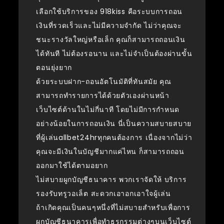
เลือกใช้บริการของ 918kiss คือระบบการถอน
เงินที่รวดเร็วและไม่มีความจำกัด ไม่ว่าคุณจะ
ชนะรางวัลใหญ่หรือเล็ก คุณก็สามารถถอนเงิน
ได้ทันที ไม่ต้องรอนาน และไม่จำเป็นต้องผ่านขั้น
ตอนยุ่งยาก
ด้วยระบบฝาก-ถอนอัตโนมัติที่ทันสมัย คุณ
สามารถทำรายการได้ด้วยตัวเองผ่านหน้า
เว็บไซต์ด้านในไม่กี่นาที โดยไม่มีการกำหนด
อย่างน้อยในการถอนเงิน นี่เป็นความสบายสบาย
ที่ผู้เล่นallbet24hrทุกคนต้องการ เนื่องจากไม่ว่า
คุณจะมีเงินในบัญชีมากแค่ไหน ก็สามารถถอน
ออกมาใช้ได้ตามอยาก
ไม่สบายผูกบัญชีธนาคาร พวกเราจัดให้ บริการ
รองรับทรูวอเล็ต สะดวกเอาอกเอาใจผู้เล่น
ถ้าเกิดคุณเป็นคนๆหนึ่งที่ไม่สบายสำหรับเพื่อการ
ผูกบัญชีธนาคารเพื่อทำธุรกรรมต่างๆบนเว็บไซต์