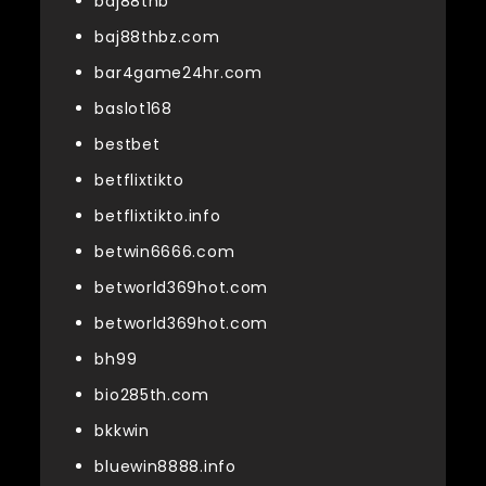
baj88thb
baj88thbz.com
bar4game24hr.com
baslot168
bestbet
betflixtikto
betflixtikto.info
betwin6666.com
betworld369hot.com
betworld369hot.com
bh99
bio285th.com
bkkwin
bluewin8888.info