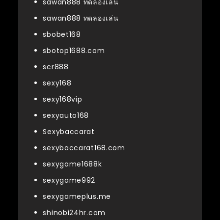
sawan888 ทดลองเล่น
sawan888 ทดลองเล่น
sbobet168
sbotop1688.com
scr888
sexy168
sexy168vip
sexyauto168
Sexybaccarat
sexybaccarat168.com
sexygame1688k
sexygame992
sexygameplus.me
shinobi24hr.com