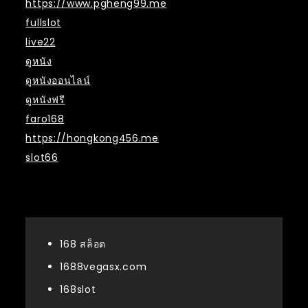
https://www.pgheng99.me
fullslot
live22
ดูหนัง
ดูหนังออนไลน์
ดูหนังฟรี
faro168
https://hongkong456.me
slot66
หมวดหมู่
168 สล็อต
1688vegasx.com
168slot