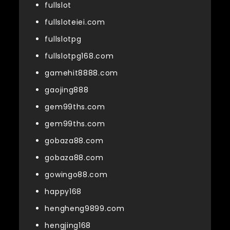
fullslot
fullsloteiei.com
fullslotpg
fullslotpg168.com
gamehit8888.com
gaojing888
gem99ths.com
gem99ths.com
gobaza88.com
gobaza88.com
gowingo88.com
happy168
hengheng9899.com
hengjing168