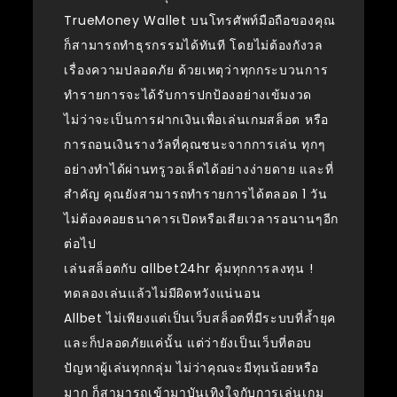
TrueMoney Wallet บนโทรศัพท์มือถือของคุณ
ก็สามารถทำธุรกรรมได้ทันที โดยไม่ต้องกังวล
เรื่องความปลอดภัย ด้วยเหตุว่าทุกกระบวนการ
ทำรายการจะได้รับการปกป้องอย่างเข้มงวด
ไม่ว่าจะเป็นการฝากเงินเพื่อเล่นเกมสล็อต หรือ
การถอนเงินรางวัลที่คุณชนะจากการเล่น ทุกๆ
อย่างทำได้ผ่านทรูวอเล็ตได้อย่างง่ายดาย และที่
สำคัญ คุณยังสามารถทำรายการได้ตลอด 1 วัน
ไม่ต้องคอยธนาคารเปิดหรือเสียเวลารอนานๆอีก
ต่อไป
เล่นสล็อตกับ allbet24hr คุ้มทุกการลงทุน !
ทดลองเล่นแล้วไม่มีผิดหวังแน่นอน
Allbet ไม่เพียงแต่เป็นเว็บสล็อตที่มีระบบที่ล้ำยุค
และก็ปลอดภัยแค่นั้น แต่ว่ายังเป็นเว็บที่ตอบ
ปัญหาผู้เล่นทุกกลุ่ม ไม่ว่าคุณจะมีทุนน้อยหรือ
มาก ก็สามารถเข้ามาบันเทิงใจกับการเล่นเกม