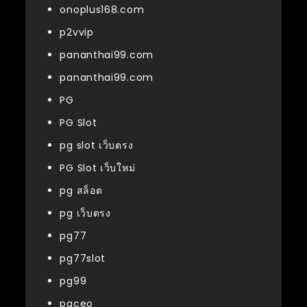
onoplus168.com
p2vvip
pananthai99.com
pananthai99.com
PG
PG Slot
pg slot เว็บตรง
PG Slot เว็บใหม่
pg สล็อต
pg เว็บตรง
pg77
pg77slot
pg99
pgceo