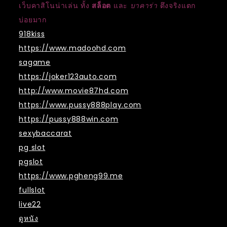
เว็บคาสิโนน่าเล่น ทั้ง
สล็อต
และ
บาคาร่า
ตึงจริงแตก
บ่อยมาก
918kiss
https://www.madoohd.com
sagame
https://joker123auto.com
http://www.movie87hd.com
https://www.pussy888play.com
https://pussy888win.com
sexybaccarat
pg slot
pgslot
https://www.pgheng99.me
fullslot
live22
ดูหนัง