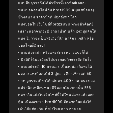
แบบมึนๆราวกับได้ค่าข้าวทั้งอาทิตย์เลยอะ
พนันบอลออนไลน์กับ brazil999 สนุกเสมือนอยู่
ข้างสนาม ราคาน้ำดี มีทุกลีกทั่วโลก
แทงบอลในเว็บไซต์นี้brazil999 ทางเข้าคือดีย์
เพราะนอกจากจะมี ราคาน้ำดี แล้ว ยังมีทุกลีกให้
แทง ไม่ว่าจะเป็นพรีเมียร์ลีก ลาลีกา เจลีก หรือ
บอลไทยก็มีครบ!
• แทงล่วงหน้า หรือแทงสดระหว่างแข่งก็ได้
• มีสถิติให้มองย้อนไปประกอบกิจการตัดสินใจ
• แทงอย่างต่ำ 10 บาทเอง เป็นงบน้อยก็แทงได้
ผมลองแทงบิลสเต็ป 3 คู่กลางดึกๆเพียงแค่ 50
บาท ถูกรวดเดียวได้กลับมา 400 บาท ชนะบอล
แต่ว่าฟีลเหมือนชนะชีวิตเลยในเวลานั้น 555
สลากกินแบ่งในเว็บไซต์นี้ไม่ใช่แค่แทงแล้วคอย
ลุ้น เนื่องจากว่า brazil999 มีสลากกินแบ่งให้
เล่นได้แต่ละวัน ทั้งยังไทย ลาว ฮานอย