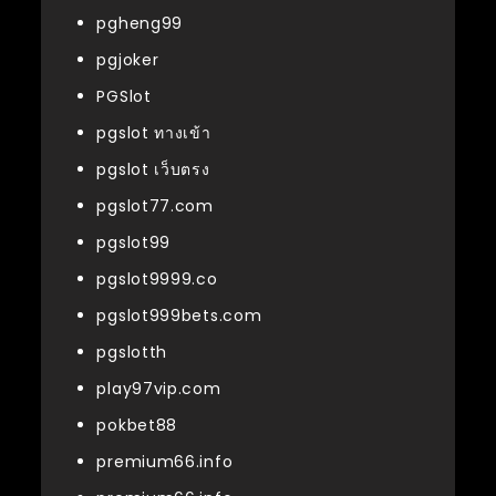
pgheng99
pgjoker
PGSlot
pgslot ทางเข้า
pgslot เว็บตรง
pgslot77.com
pgslot99
pgslot9999.co
pgslot999bets.com
pgslotth
play97vip.com
pokbet88
premium66.info