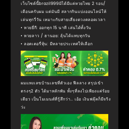
เว็บไซต์นี้brazil999มิได้มีแค่หวยไทย 2 รอบ/
เดือนครับผม แต่มันมี สลากกินแบ่งออนไลน์ให้
เล่นทุกวี่วัน เหมาะกับสายเสี่ยงดวงตลอดเวลา
• หวยยี่กี: ออกทุก 15 นาที เล่นได้ทั้งวัน
• หวยลาว / ฮานอย: ลุ้นได้แทบทุกวัน
• ลอตเตอรี่หุ้น: มีหลายประเทศให้เลือก
ผมแทงเลขบ้านเลขที่ตัวเอง ฟีลลาง สรุปเข้า
ตรงๆ2 ตัว ได้มาหลักพัน ทั้งๆที่ลงไปเพียงแค่ร้อย
เดียว เป็นโมเมนต์ที่รู้สึกว่า… เอ้อ เงินฟลุ๊คก็มีจริง
ว่ะ