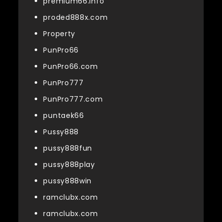
premium66.info
proded888x.com
Property
PunPro66
PunPro66.com
PunPro777
PunPro777.com
puntaek66
Pussy888
pussy888fun
pussy888play
pussy888win
ramclubx.com
ramclubx.com