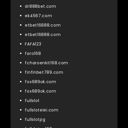
dr888bet.com
ek4567.com
etbet16888.com
etbet16888.com
FAFA123
faro168
fcharoenkit168.com
finfinbet789.com
fox689ok.com
fox689ok.com
fullslot
fullsloteiei.com
fullslotpg