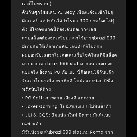
เองก็ไม่ทราบ )
คืนวันศุกร์ผมเล่น AE Sexy เพียงแค่จะเข้าไปดู
ดีลเลอร์ แต่ว่าดันได้กำไรมา 900 บาทโดยไม่รู้
ตัว มีโชคขนาดนี้ต้องเล่นต่อยาวๆเลย
สายสล็อตต้องจัดเตรียมเวลาไว้ยาวๆbrazil999
มีเกมปั่นให้เลือกเกินพัน เล่นทั้งปีก็ไม่ครบ
ผมยอมรับเลยว่าไม่เคยเล่นเว็บไซต์ไหนที่มีสล็อต
มากมายเท่า brazil999 slot มาก่อน เกมเยอะ
แยะจริง ยิ่งค่าย PG กับ JILI นี่คือเล่นได้วันแล้ว
วันเล่าไม่น่าเบื่อ กราฟิกดี โบนัสแตกบ่อย มีซื้อ
ฟรีสปินให้ด้วย
• PG Soft: ภาพสวย เสียงดี แตกง่าย
• Joker Gaming: โบนัสแรงแบบไม่ทันตั้งตัว
• JILI & CQ9: ธีมแปลกใหม่ มีความมันส์แบบ
เฉพาะตัว
มีวันนึงผมเล่นbrazil999 slotเกม Roma จาก