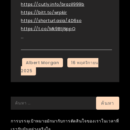
https://cutly.info/brazil999b
https://bitt.to/wrpkir
https://shorturl.asia/4D6so
https://t.co/Mk9BtjNppQ
…
ค้นหา
สำหรับ:
การบรรลุเป้าหมายมักมากับการตัดสินใจของเราในเวลาที่
เรารับมันอย่างจริงใจ