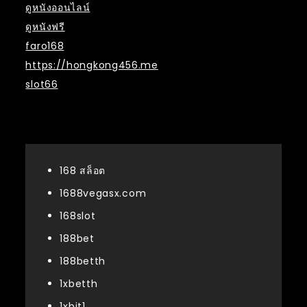
ดูหนังออนไลน์
ดูหนังฟรี
faro168
https://hongkong456.me
slot66
หมวดหมู่
168 สล็อต
1688vegasx.com
168slot
188bet
188betth
1xbetth
1xbit1