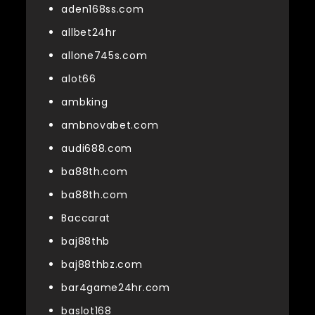
aden168ss.com
allbet24hr
allone745s.com
alot66
ambking
ambnovabet.com
audi688.com
ba88th.com
ba88th.com
Baccarat
baj88thb
baj88thbz.com
bar4game24hr.com
baslot168