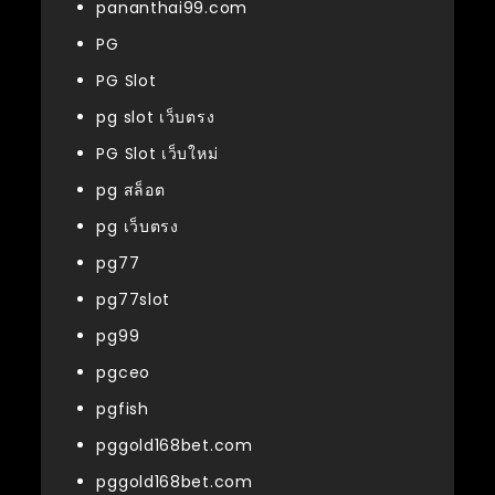
pananthai99.com
PG
PG Slot
pg slot เว็บตรง
PG Slot เว็บใหม่
pg สล็อต
pg เว็บตรง
pg77
pg77slot
pg99
pgceo
pgfish
pggold168bet.com
pggold168bet.com