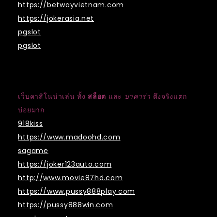
https://betwayvietnam.com
https://jokerasia.net
pgslot
pgslot
เว็บคาสิโนน่าเล่น ทั้ง
สล็อต
และ
บาคาร่า
ตึงจริงแตก
บ่อยมาก
918kiss
https://www.madoohd.com
sagame
https://joker123auto.com
http://www.movie87hd.com
https://www.pussy888play.com
https://pussy888win.com