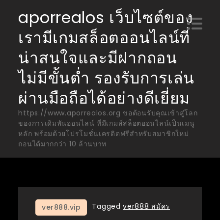
Skip
aporrealos เว็บไซต์ของ
to
เรามีเกมสล็อตออนไลน์ที่
content
น่าสนใจและมีฝากถอน
ไม่มีขั้นต่ำ รองรับการเล่น
ผ่านมือถือได้อย่างดีเยี่ยม
https://www.aporrealos.org ขอต้อนรับคุณเข้าสู่โลก
ของการเดิมพันออนไลน์ ที่มีเกมส์สล็อตออนไลน์เป็นเมนู
หลัก พร้อมด้วยโปรโมชั่นเครดิตฟรีสำหรับสมาชิกใหม่
ถอนได้มากกว่า 10 ล้านบาท
Tagged
ver888 สมัคร
ver888.vip