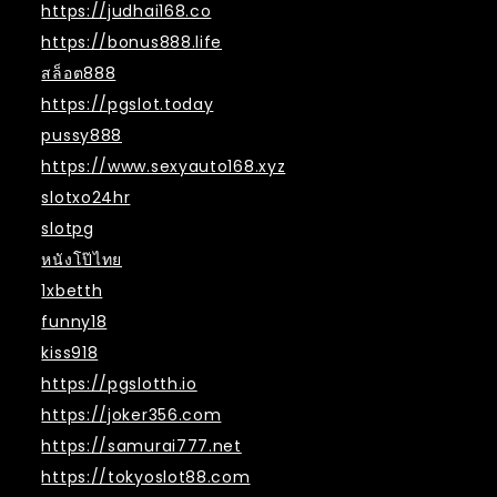
https://judhai168.co
https://bonus888.life
สล็อต888
https://pgslot.today
pussy888
https://www.sexyauto168.xyz
slotxo24hr
slotpg
หนังโป๊ไทย
1xbetth
funny18
kiss918
https://pgslotth.io
https://joker356.com
https://samurai777.net
https://tokyoslot88.com