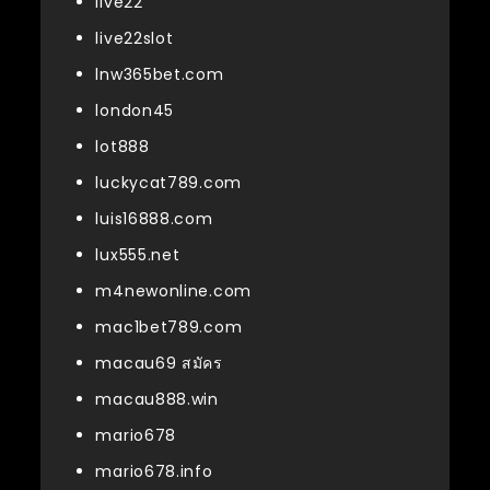
live22
live22slot
lnw365bet.com
london45
lot888
luckycat789.com
luis16888.com
lux555.net
m4newonline.com
mac1bet789.com
macau69 สมัคร
macau888.win
mario678
mario678.info