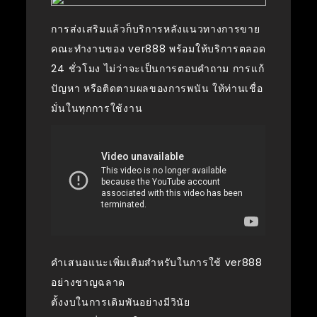
การส่งเสริมแล้วก็บริการหลังแนวทางการขาย
คณะทำงานของ ver888 พร้อมให้บริการตลอด
24 ชั่วโมง ไม่ว่าจะเป็นการตอบคำถาม การแก้
ปัญหา หรือติดตามผลของการพนัน ให้ท่านเชื่อ
มั่นในทุกการใช้งาน
คำเสนอแนะเพิ่มเติมสำหรับในการใช้ ver888
อย่างชาญฉลาด
ตั้งงบในการเดิมพันอย่างมีวินัย