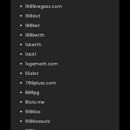
1688vegasx.com
168slot
188bet
188betth
1xbetth
1xbit1
1xgameth.com
55slot
789pluss.com
888pg
8lots.me
918Kiss
918kissauto