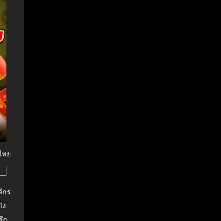
ไทย
ค์กร
ัง
ลึก