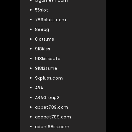
1xgameth.com
55slot
789pluss.com
888pg
8lots.me
918Kiss
918kissauto
918kissme
9kpluss.com
ABA
ABAGroup2
abbet789.com
acebet789.com
aden168ss.com