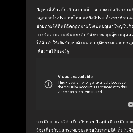
ปัญหาที่เกี่ยวข้องกับหวย แม้ว่าหวยจะเป็นกิจกรรมที
กฎหมายในประเทศไทย แต่ยังมีประเด็นทางด้านเค
ข่ายหวยใต้ดินที่ผิดกฎหมายซึ่งเป็นปัญหาใหญ่ในสั
การจัดรวบรวมเงินและอิทธิพลของกลุ่มผู้ควบคุมห
ใต้ดินทำให้เกิดปัญหาด้านความยุติธรรมและการส
เสียรายได้ของรัฐ
การศึกษาและวิจัยเกี่ยวกับหวย ปัจจุบันมีการศึกษ
วิจัยเกี่ยวกับผลกระทบของหวยในหลายมิติ ทั้งในด้