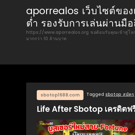
Skip
aporrealos เว็บไซต์ของ
to
ต่ำ รองรับการเล่นผ่านมือถ
content
https://www.aporrealos.org ขอต้อนรับคุณเข้าสู่โลก
มากกว่า 10 ล้านบาท
Tagged
sbotop สมัคร
sbotop1688.com
Life After Sbotop เครดิตฟร