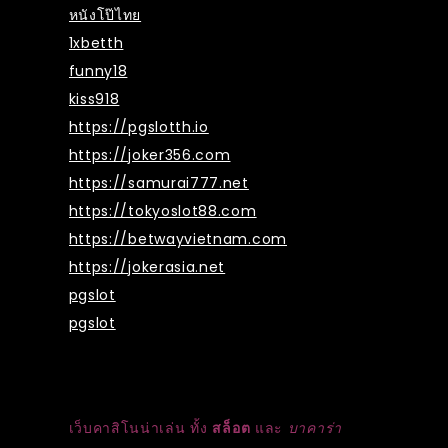
หนังโป๊ไทย
1xbetth
funny18
kiss918
https://pgslotth.io
https://joker356.com
https://samurai777.net
https://tokyoslot88.com
https://betwayvietnam.com
https://jokerasia.net
pgslot
pgslot
เว็บคาสิโนน่าเล่น ทั้ง
สล็อต
และ
บาคาร่า