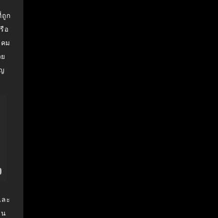
่ถูก
รือ
งคม
วย
ูญ
าและ
าน