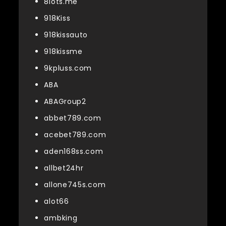
8lots.me
918Kiss
918kissauto
918kissme
9kpluss.com
ABA
ABAGroup2
abbet789.com
acebet789.com
aden168ss.com
allbet24hr
allone745s.com
alot66
ambking