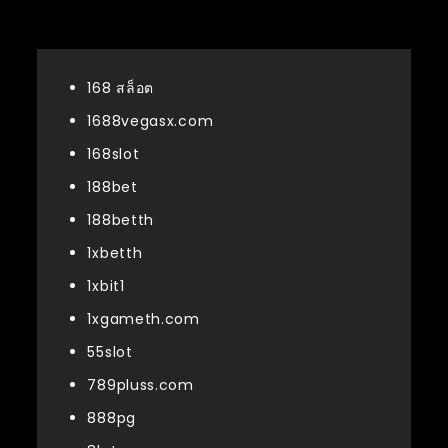
หมวดหมู่
168 สล็อต
1688vegasx.com
168slot
188bet
188betth
1xbetth
1xbit1
1xgameth.com
55slot
789pluss.com
888pg