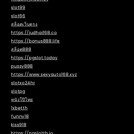
slot99
slot66
สล็อตเว็บตรง
https://judhai168.co
https://bonus888.life
สล็อต888
https://pgslot.today
pussy888
https://www.sexyauto168.xyz
slotxo24hr
slotpg
หนังโป๊ไทย
1xbetth
funny18
kiss918
https://pgslotth.io