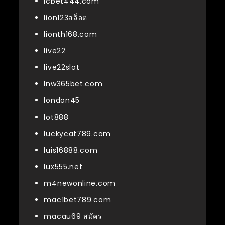
lcbet444.com
lion123สล็อต
lionth168.com
live22
live22slot
lnw365bet.com
london45
lot888
luckycat789.com
luis16888.com
lux555.net
m4newonline.com
mac1bet789.com
macau69 สมัคร