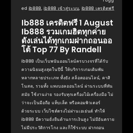
Tagg
ed
ib888
,
ib888 เข้าสู่ระบบ
,
ib888 เครดิตฟรี
Ib888 เครดิตฟรี 1 August
Ib888 รวมเกมฮิตทุกค่าย
ดังเล่นได้ทุกเกมฝากถอนออ
โต้ Top 77 By Randell
ib888 เป็นเว็บพนันออนไลน์ครบวงจรที่ได้รับ
ความนิยมสูงสุดในปีนี้ ให้บริการเกมเดิมพัน
หลากหลายประเภท ทั้งยัง สล็อตออนไลน์, คาสิ
โนสด, รวมทั้ง แทงบอลออนไลน์ ผ่านระบบที่ทัน
สมัย ใช้งานง่าย รองรับทุกเครื่องไม้เครื่องมือ ไม่
ว่าจะเป็นมือถือ แท็บเล็ต หรือคอมพิวเตอร์
ด้วยระบบ เว็บไซต์ตรงไม่ผ่านเอเย่นต์ ทำให้
ib888 มีความยั่งยืนด้านการเงินสูง ไม่มีอันตราย
ไม่มีประวัติการโกง และก็ใช้ระบบ ฝากถอน