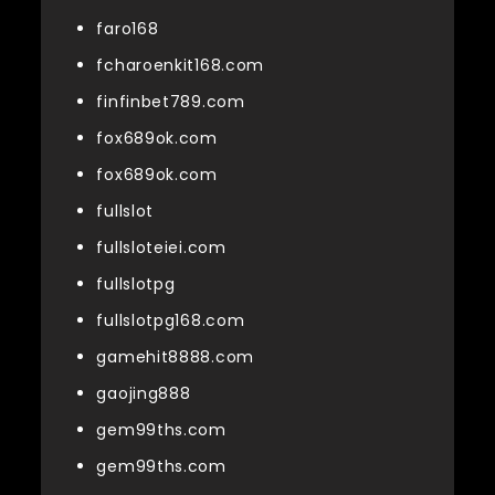
faro168
fcharoenkit168.com
finfinbet789.com
fox689ok.com
fox689ok.com
fullslot
fullsloteiei.com
fullslotpg
fullslotpg168.com
gamehit8888.com
gaojing888
gem99ths.com
gem99ths.com