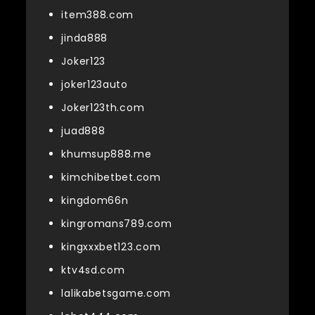
item388.com
jinda888
Joker123
joker123auto
Joker123th.com
juad888
khumsup888.me
kimchibetbet.com
kingdom66n
kingromans789.com
kingxxxbet123.com
ktv4sd.com
lalikabetsgame.com