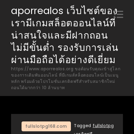
Skip
aporrealos เว็บไซต์ของ
to
เรามีเกมสล็อตออนไลน์ที่
content
น่าสนใจและมีฝากถอน
ไม่มีขั้นต่ำ รองรับการเล่น
ผ่านมือถือได้อย่างดีเยี่ยม
https://www.aporrealos.org ขอต้อนรับคุณเข้าสู่โลก
ของการเดิมพันออนไลน์ ที่มีเกมส์สล็อตออนไลน์เป็นเมนู
หลัก พร้อมด้วยโปรโมชั่นเครดิตฟรีสำหรับสมาชิกใหม่
ถอนได้มากกว่า 10 ล้านบาท
Tagged
fullslotpg
fullslotpg168.com