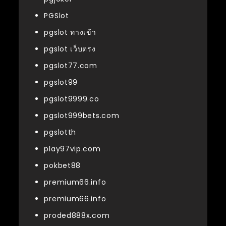
PGSlot
pgslot ทางเข้า
pgslot เว็บตรง
pgslot77.com
pgslot99
pgslot9999.co
pgslot999bets.com
pgslotth
play97vip.com
pokbet88
premium66.info
premium66.info
proded888x.com