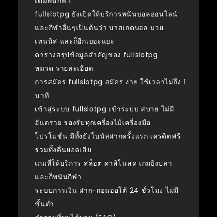
เดิมพันกีฬา
fullslotpg ยังเปิดให้บริการพนันบอลออนไลน์
และกีฬาอื่นๆเป็นต้นว่า บาสเกตบอล มวย
เทนนิส และก็อีกเยอะแยะ
ตารางสรุปข้อมูลสำคัญของ fullslotpg
หมวด รายละเอียด
การสมัคร fullslotpg สมัคร ง่าย ใช้เวลาไม่ถึง 1
นาที
เข้าสู่ระบบ fullslotpg เข้าระบบ สบาย ไม่มี
อันตราย รองรับทุกเครื่องไม้เครื่องมือ
โปรโมชั่น มีทั้งยังโบนัสฝากครั้งแรก เครดิตฟรี
รวมทั้งคืนยอดเสีย
เกมที่ให้บริการ สล็อต คาสิโนสด เกมยิงปลา
และก็พนันกีฬา
ระบบการเงิน ฝาก-ถอนออโต้ 24 ชั่วโมง ไม่มี
ขั้นต่ำ