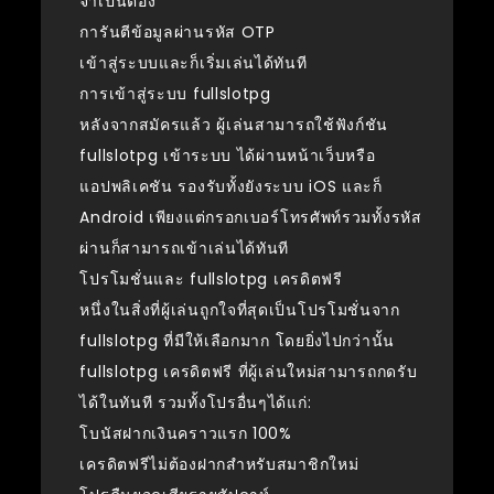
จำเป็นต้อง
การันตีข้อมูลผ่านรหัส OTP
เข้าสู่ระบบและก็เริ่มเล่นได้ทันที
การเข้าสู่ระบบ fullslotpg
หลังจากสมัครแล้ว ผู้เล่นสามารถใช้ฟังก์ชัน
fullslotpg เข้าระบบ ได้ผ่านหน้าเว็บหรือ
แอปพลิเคชัน รองรับทั้งยังระบบ iOS และก็
Android เพียงแต่กรอกเบอร์โทรศัพท์รวมทั้งรหัส
ผ่านก็สามารถเข้าเล่นได้ทันที
โปรโมชั่นและ fullslotpg เครดิตฟรี
หนึ่งในสิ่งที่ผู้เล่นถูกใจที่สุดเป็นโปรโมชั่นจาก
fullslotpg ที่มีให้เลือกมาก โดยยิ่งไปกว่านั้น
fullslotpg เครดิตฟรี ที่ผู้เล่นใหม่สามารถกดรับ
ได้ในทันที รวมทั้งโปรอื่นๆได้แก่:
โบนัสฝากเงินคราวแรก 100%
เครดิตฟรีไม่ต้องฝากสำหรับสมาชิกใหม่