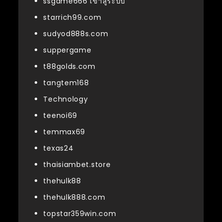
ssgame666 เข้าสู่ระบบ
starrich99.com
sudyod888s.com
suppergame
t88golds.com
tangtem168
Technology
teenoi69
temmax69
texas24
thaisiambet.store
thehulk88
thehulk888.com
topstar359win.com