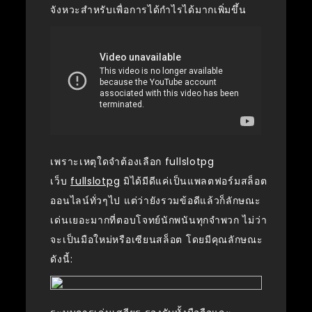
จังหวะสำหรับเพื่อการได้กำไรได้มากเพิ่มขึ้น
เพราะเหตุใดจำต้องเลือก fullslotpg
เว็บ
fullslotpg
มิได้มีดีแค่เป็นแพลตฟอร์มสล็อต
ออนไลน์ทั่วๆไป แต่ว่ายังรวมข้อดีแล้วก็ลักษณะ
เด่นเยอะมากที่ตอบโจทย์นักพนันทุกจำพวก ไม่ว่า
จะเป็นมือใหม่หรือเซียนสล็อต โดยมีคุณลักษณะ
ดังนี้: