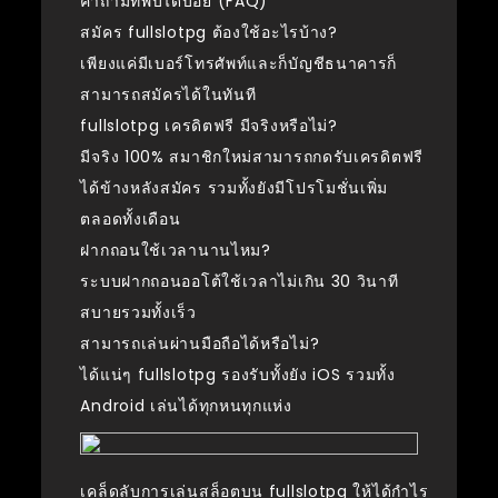
คำถามที่พบได้บ่อย (FAQ)
สมัคร fullslotpg ต้องใช้อะไรบ้าง?
เพียงแค่มีเบอร์โทรศัพท์และก็บัญชีธนาคารก็
สามารถสมัครได้ในทันที
fullslotpg เครดิตฟรี มีจริงหรือไม่?
มีจริง 100% สมาชิกใหม่สามารถกดรับเครดิตฟรี
ได้ข้างหลังสมัคร รวมทั้งยังมีโปรโมชั่นเพิ่ม
ตลอดทั้งเดือน
ฝากถอนใช้เวลานานไหม?
ระบบฝากถอนออโต้ใช้เวลาไม่เกิน 30 วินาที
สบายรวมทั้งเร็ว
สามารถเล่นผ่านมือถือได้หรือไม่?
ได้แน่ๆ fullslotpg รองรับทั้งยัง iOS รวมทั้ง
Android เล่นได้ทุกหนทุกแห่ง
เคล็ดลับการเล่นสล็อตบน fullslotpg ให้ได้กำไร