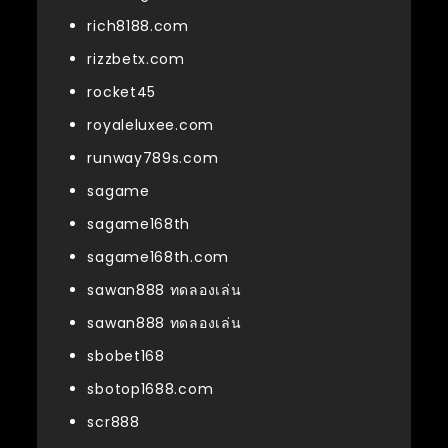
rich8188.com
rizzbetx.com
rocket45
royaleluxee.com
runway789s.com
sagame
sagame168th
sagame168th.com
sawan888 ทดลองเล่น
sawan888 ทดลองเล่น
sbobet168
sbotop1688.com
scr888