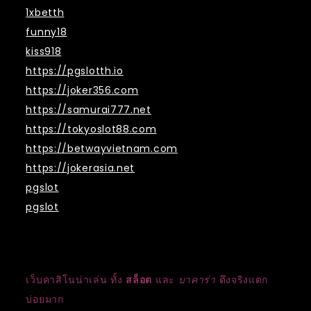
1xbetth
funny18
kiss918
https://pgslotth.io
https://joker356.com
https://samurai777.net
https://tokyoslot88.com
https://betwayvietnam.com
https://jokerasia.net
pgslot
pgslot
เว็บคาสิโนน่าเล่น ทั้ง
สล็อต
และ
บาคาร่า
ตึงจริงแตก
บ่อยมาก