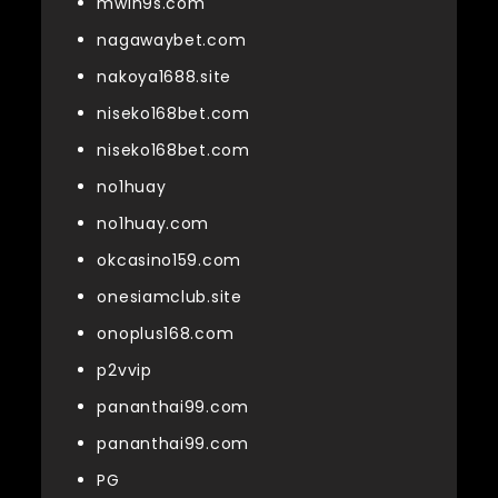
mwin9s.com
nagawaybet.com
nakoya1688.site
niseko168bet.com
niseko168bet.com
no1huay
no1huay.com
okcasino159.com
onesiamclub.site
onoplus168.com
p2vvip
pananthai99.com
pananthai99.com
PG