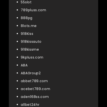
55slot
789pluss.com
888pg
8lots.me
918Kiss
918kissauto
918kissme
9kpluss.com
ABA
ABAGroup2
abbet789.com
acebet789.com
aden168ss.com
allbet24hr