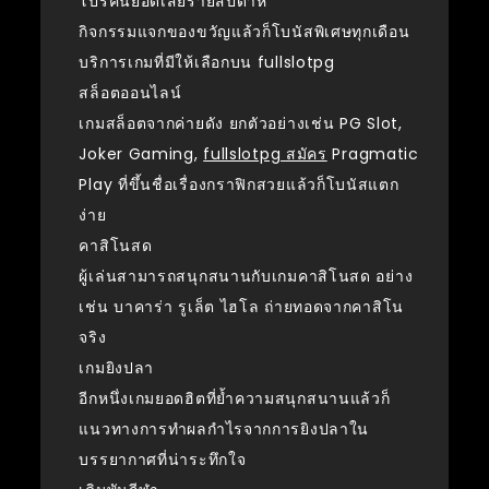
โปรคืนยอดเสียรายสัปดาห์
กิจกรรมแจกของขวัญแล้วก็โบนัสพิเศษทุกเดือน
บริการเกมที่มีให้เลือกบน fullslotpg
สล็อตออนไลน์
เกมสล็อตจากค่ายดัง ยกตัวอย่างเช่น PG Slot,
Joker Gaming,
fullslotpg สมัคร
Pragmatic
Play ที่ขึ้นชื่อเรื่องกราฟิกสวยแล้วก็โบนัสแตก
ง่าย
คาสิโนสด
ผู้เล่นสามารถสนุกสนานกับเกมคาสิโนสด อย่าง
เช่น บาคาร่า รูเล็ต ไฮโล ถ่ายทอดจากคาสิโน
จริง
เกมยิงปลา
อีกหนึ่งเกมยอดฮิตที่ย้ำความสนุกสนานแล้วก็
แนวทางการทำผลกำไรจากการยิงปลาใน
บรรยากาศที่น่าระทึกใจ