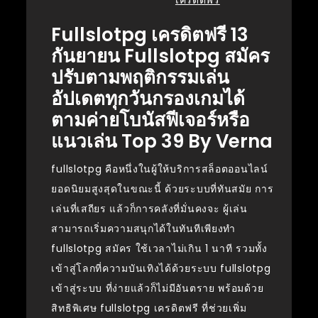
เครดิตฟรี
Fullslotpg เครดิตฟรี 13
กันยายน Fullslotpg สมัคร
ปรับตามพฤติกรรมเล่น
อัปเดตทุกวันกรองเกมได้
ตามค่ายโบนัสฟีเจอร์หรือ
แนวเล่น Top 39 By Verna
fullslotpg คือหนึ่งในผู้ให้บริการสล็อตออนไลน์
ยอดนิยมสูงสุดในขณะนี้ ด้วยระบบที่ทันสมัย การ
เล่นที่เสถียร แล้วก็การคลังที่มั่นคงจะ ผู้เล่น
สามารถเริ่มความสนุกได้ในทันทีเพียงทำ
fullslotpg สมัคร ใช้เวลาไม่เกิน 1 นาที รวมทั้ง
เข้าสู่โลกที่ความบันเทิงได้ด้วยระบบ fullslotpg
เข้าสู่ระบบ ที่ง่ายแล้วก็ไม่มีอันตราย พร้อมด้วย
สิทธิพิเศษ fullslotpg เครดิตฟรี ที่ช่วยเพิ่ม