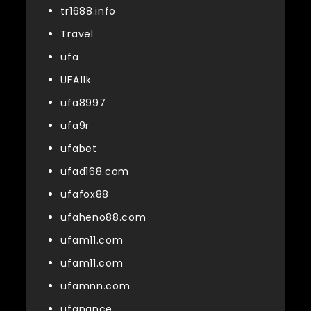
tr1688.info
Travel
ufa
UFA11k
ufa8997
ufa9r
ufabet
ufad168.com
ufafox88
ufaheno88.com
ufam11.com
ufam11.com
ufamnn.com
ufanance