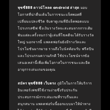
พุซซี่888 ดาวน์โหลด android ล่าสุด
มอบ
โอกาสที่น่าตื่นเต้นในการชนะแจ็คพอตที่
เปลี่ยนแปลงชีวิต จับตาดูเกมที่มีแจ็คพอตแบบ
โปรเกรสซีฟ ซึ่งเงินรางวัลจะสะสมจากการเดิม
พันแต่ละครั้งจนกว่าผู้เล่นที่โชคดีจะได้รับรางวัล
ใหญ่ นอกจากนี้ แพลตฟอร์มยังมีรางวัลและ
โปรโมชันมากมาย รวมถึงโบนัสต้อนรับ ฟรีสปิน
และโปรแกรมความภักดี ใช้ประโยชน์จากข้อ
เสนอเหล่านี้เพื่อเพิ่มโอกาสในการชนะและยืด
อายุการเล่นเกมของคุณ
สมัคร พุซซี่888 เว็บตรง
ภูมิใจในการให้บริการ
อินเทอร์เฟซที่ใช้งานง่ายซึ่งรับประกัน
ประสบการณ์การเล่นเกมที่ราบรื่นและ
สนุกสนาน แพลตฟอร์มนี้ออกแบบมาให้นำทาง