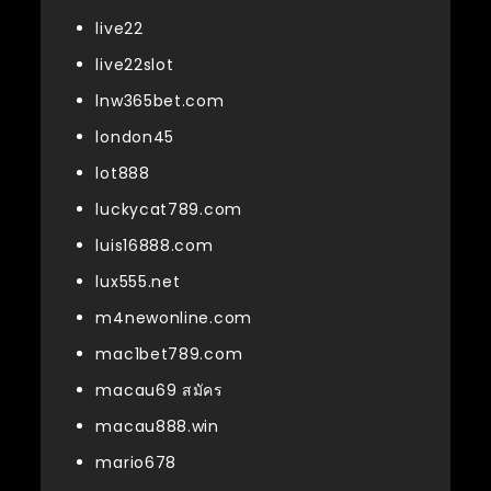
live22
live22slot
lnw365bet.com
london45
lot888
luckycat789.com
luis16888.com
lux555.net
m4newonline.com
mac1bet789.com
macau69 สมัคร
macau888.win
mario678