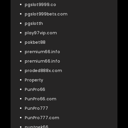
pgslot9999.co
pgslot999bets.com
pgslotth
play97vip.com
pokbet88
premium66.info
premium66.info
proded888x.com
Property
PunPro66
PunPro66.com
PunPro777
PunPro777.com
puntaek66