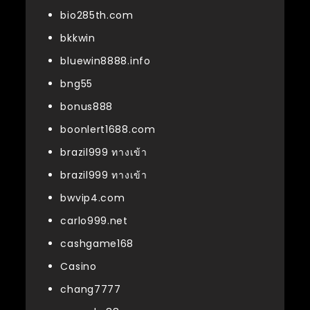
bio285th.com
bkkwin
bluewin8888.info
bng55
bonus888
boonlert1688.com
brazil999 ทางเข้า
brazil999 ทางเข้า
bwvip4.com
carlo999.net
cashgame168
Casino
chang7777