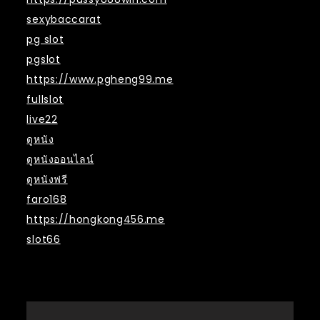
sexybaccarat
pg slot
pgslot
https://www.pgheng99.me
fullslot
live22
ดูหนัง
ดูหนังออนไลน์
ดูหนังฟรี
faro168
https://hongkong456.me
slot66
หมวดหมู่