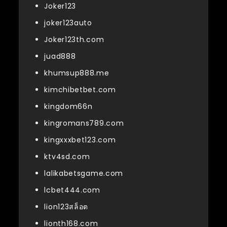
Joker123
joker123auto
Joker123th.com
juad888
khumsup888.me
kimchibetbet.com
kingdom66n
kingromans789.com
kingxxxbet123.com
ktv4sd.com
lalikabetsgame.com
lcbet444.com
lion123สล็อต
lionth168.com