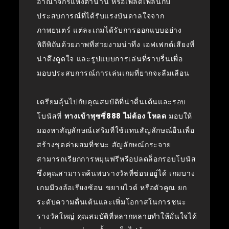
อาณาจักรแห่งตำนาน หรือเพลิดเพลินกับ
ประสบการณ์ที่ได้รับแรงบันดาลใจจาก
ภาพยนตร์ แต่ละเกมได้รับการออกแบบอย่าง
พิถีพิถันด้วยภาพที่สวยงามน่าทึ่ง เอฟเฟกต์เสียงที่
น่าดึงดูดใจ และรูปแบบการเล่นที่ราบรื่นเพื่อ
มอบประสบการณ์การเล่นเกมที่ยากจะลืมเลือน
เตรียมลุ้นไปกับคุณสมบัติที่น่าตื่นเต้นและรอบ
โบนัสที่
ทางเข้าพุซซี่888 ไม่ต้อง โหลด
มอบให้
มองหาสัญลักษณ์เสริมที่ใช้แทนสัญลักษณ์อื่นเพื่อ
สร้างชุดค่าผสมที่ชนะ สัญลักษณ์กระจาย
สามารถเรียกการหมุนฟรีหรือปลดล็อกรอบโบนัส
ซึ่งคุณสามารถค้นพบรางวัลที่ซ่อนอยู่ได้ เกมบาง
เกมมีวงล้อเรียงซ้อน ขยายไวด์ หรือตัวคูณ ยก
ระดับความตื่นเต้นและเพิ่มโอกาสในการชนะ
รางวัลใหญ่ คุณสมบัติที่หลากหลายทำให้มั่นใจได้