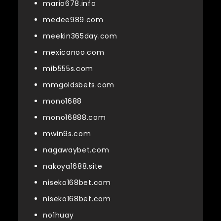
mario678.info
medee989.com
meekin365day.com
mexicanoo.com
mib555s.com
mmgoldsbets.com
mono1688
mono16888.com
mwin9s.com
nagawaybet.com
nakoya1688.site
niseko168bet.com
niseko168bet.com
no1huay