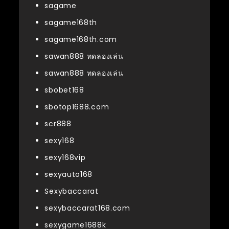
sagame
sagame168th
sagame168th.com
sawan888 ทดลองเล่น
sawan888 ทดลองเล่น
sbobet168
sbotop1688.com
scr888
sexy168
sexy168vip
sexyauto168
Sexybaccarat
sexybaccarat168.com
sexygame1688k