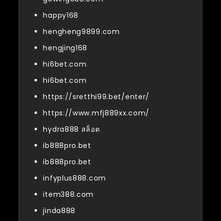
happy168
hengheng9899.com
hengjing168
hi6bet.com
hi6bet.com
https://sretthi99.bet/enter/
https://www.mfj889xx.com/
hydra888 สล็อต
ib888pro.bet
ib888pro.bet
infyplus888.com
item388.com
jinda888