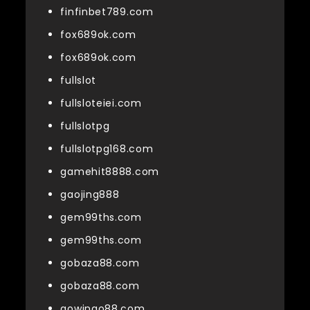
finfinbet789.com
fox689ok.com
fox689ok.com
fullslot
fullsloteiei.com
fullslotpg
fullslotpg168.com
gamehit8888.com
gaojing888
gem99ths.com
gem99ths.com
gobaza88.com
gobaza88.com
gowingo88.com