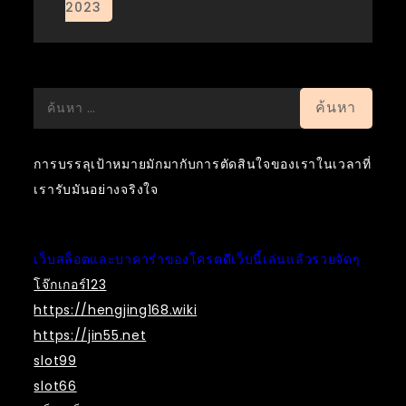
ค้นหา
สำหรับ:
การบรรลุเป้าหมายมักมากับการตัดสินใจของเราในเวลาที่
เรารับมันอย่างจริงใจ
เว็บสล็อตและบาคาร่าของโครตดีเว็บนี้เล่นแล้วรวยจัดๆ
โจ๊กเกอร์123
https://hengjing168.wiki
https://jin55.net
slot99
slot66