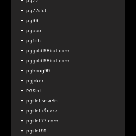
pg77
pg77slot
pg99
pgceo
pgfish
pggold168bet.com
pggold168bet.com
pgheng99
pgjoker
PGSlot
pgslot ทางเข้า
pgslot เว็บตรง
pgslot77.com
pgslot99