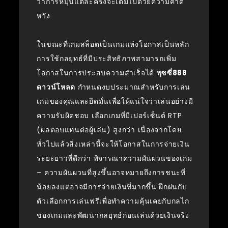
ว่าการหมุนแต่ละครั้งจะเต็มไปด้วยความคาด
หวัง
ในขณะที่เกมสล็อตเป็นเกมแห่งโอกาสเป็นหลัก
การใช้กลยุทธ์ที่มีประสิทธิภาพสามารถเพิ่ม
โอกาสในการประสบความสำเร็จได้
พุซซี่888
ดาวน์โหลด
กำหนดงบประมาณสำหรับการเล่น
เกมของคุณและยึดมั่นเพื่อให้แน่ใจว่าเล่นอย่างมี
ความรับผิดชอบ เลือกเกมที่มีเปอร์เซ็นต์ RTP
(ผลตอบแทนต่อผู้เล่น) สูงกว่า เนื่องจากโดย
ทั่วไปแล้วสิ่งเหล่านี้จะให้โอกาสในการจ่ายเงิน
ระยะยาวที่ดีกว่า พิจารณาความผันผวนของเกม
– ความผันผวนที่สูงขึ้นอาจหมายถึงการชนะที่
น้อยลงแต่อาจมีการจ่ายเงินที่มากขึ้น ฝึกฝนกับ
ตัวเลือกการเล่นฟรีเพื่อทำความคุ้นเคยกับกลไก
ของเกมและพัฒนากลยุทธ์ก่อนเล่นด้วยเงินจริง