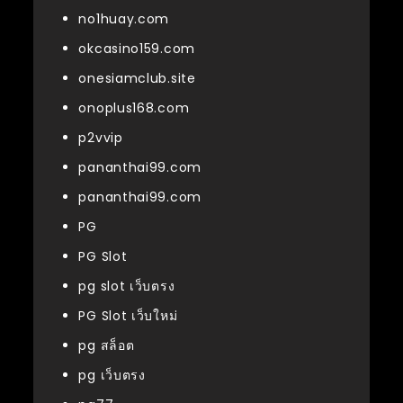
no1huay.com
okcasino159.com
onesiamclub.site
onoplus168.com
p2vvip
pananthai99.com
pananthai99.com
PG
PG Slot
pg slot เว็บตรง
PG Slot เว็บใหม่
pg สล็อต
pg เว็บตรง