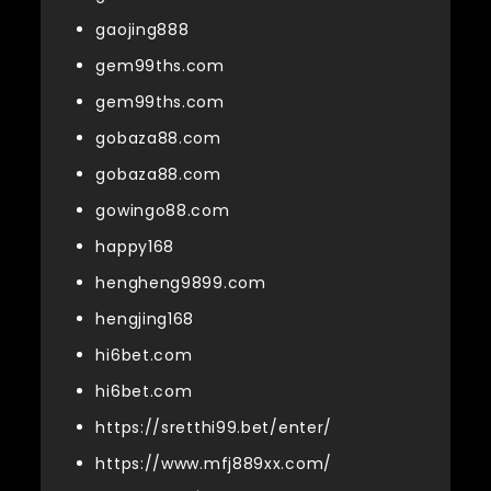
gaojing888
gem99ths.com
gem99ths.com
gobaza88.com
gobaza88.com
gowingo88.com
happy168
hengheng9899.com
hengjing168
hi6bet.com
hi6bet.com
https://sretthi99.bet/enter/
https://www.mfj889xx.com/