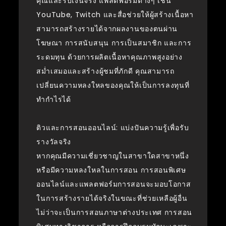
คุณและรับเงินจริง แพลตฟอร์มต่างๆ เช่น
YouTube, Twitch และสื่อช่วยให้ผู้สร้างเนื้อหา
สามารถสร้างรายได้จากผลงานของตนผ่าน
โฆษณา การสนับสนุน การเป็นสมาชิก และการ
ระดมทุน ด้วยการผลิตเนื้อหาคุณภาพสูงอย่าง
สม่ำเสมอและสร้างผู้ชมที่ภักดี คุณสามารถ
เปลี่ยนความหลงใหลของคุณให้เป็นการลงทุนที่
ทำกำไรได้
ติวและการสอนออนไลน์: แบ่งปันความรู้เพื่อรับ
รางวัลจริง
หากคุณมีความเชี่ยวชาญในสาขาใดสาขาหนึ่ง
หรือมีความหลงใหลในการสอน การสอนพิเศษ
ออนไลน์และแพลตฟอร์มการสอนจะมอบโอกาส
ในการสร้างรายได้จริงในขณะที่ช่วยเหลือผู้อื่น
ไม่ว่าจะเป็นการสอนภาษาต่างประเทศ การสอน