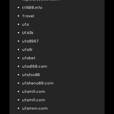
tr1688.info
Travel
ufa
UFA11k
ufa8997
ufa9r
ufabet
ufad168.com
ufafox88
ufaheno88.com
ufam11.com
ufam11.com
ufamnn.com