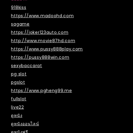
918kiss
https://www.madoohd.com
sagame
https://joker123auto.com
http://www.movie87hd.com
https://www.pussy888play.com
https://pussy888win.com
sexybaccarat
pg slot
pgslot
https://www.pgheng99.me
fullslot
live22
ดูหนัง
ดูหนังออนไลน์
ดูหนังฟรี