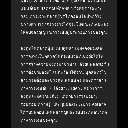
ของคุณง่ายกว่าที่เคย ไม่ว่าคุณจะขายงานฝีมือ
แฮนด์เมด ผลิตภัณฑ์ดิจิทัล หรือสินค้าเฉพาะ
กลุ่ม การเจาะตลาดผู้บริโภคออนไลน์ที่กว้าง
ขวางสามารถสร้างรายได้จริงในขณะที่เติมพลัง
ให้กับจิตวิญญาณการเป็นผู้ประกอบการของคุณ
ลงทุนในตลาดหุ้น: เพิ่มพูนความมั่งคั่งของคุณ
การลงทุนในตลาดหุ้นถือเป็นวิธีที่เชื่อถือได้ใน
การสร้างความมั่งคั่งมาช้านาน ด้วยแพลตฟอร์ม
การซื้อขายออนไลน์ที่พร้อมใช้งาน บุคคลทั่วไป
สามารถซื้อและขายหุ้น พันธบัตร และตราสาร
ทางการเงินอื่น ๆ ได้อย่างง่ายดาย แม้ว่าการ
ลงทุนจะมีความเสี่ยง แต่ด้วยการวิจัยอย่าง
รอบคอบ ความรู้ และมุมมองระยะยาว คุณอาจ
ได้รับผลตอบแทนที่สำคัญและรับประกันอนาคต
ทางการเงินของคุณ