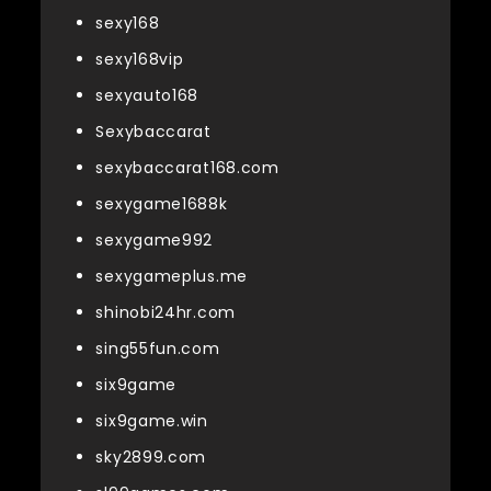
sexy168
sexy168vip
sexyauto168
Sexybaccarat
sexybaccarat168.com
sexygame1688k
sexygame992
sexygameplus.me
shinobi24hr.com
sing55fun.com
six9game
six9game.win
sky2899.com