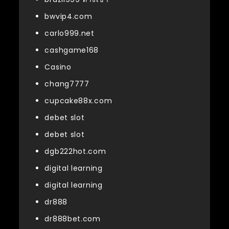
bwvip4.com
carlo999.net
cashgame168
Casino
chang7777
cupcake88x.com
debet slot
debet slot
dgb222hot.com
digital learning
digital learning
dr888
dr888bet.com