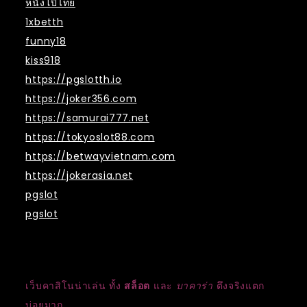
หนังโป๊ไทย
1xbetth
funny18
kiss918
https://pgslotth.io
https://joker356.com
https://samurai777.net
https://tokyoslot88.com
https://betwayvietnam.com
https://jokerasia.net
pgslot
pgslot
เว็บคาสิโนน่าเล่น ทั้ง
สล็อต
และ
บาคาร่า
ตึงจริงแตก
บ่อยมาก