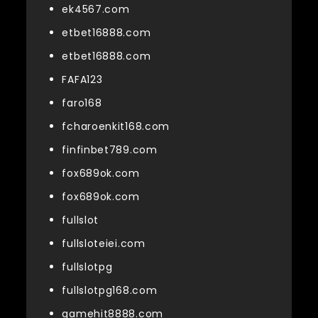
ek4567.com
etbet16888.com
etbet16888.com
FAFA123
faro168
fcharoenkit168.com
finfinbet789.com
fox689ok.com
fox689ok.com
fullslot
fullsloteiei.com
fullslotpg
fullslotpg168.com
gamehit8888.com