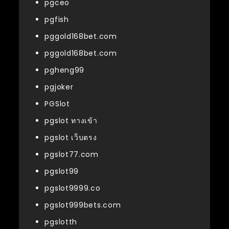
pgceo
pgfish
pggold168bet.com
pggold168bet.com
pgheng99
pgjoker
PGSlot
pgslot ทางเข้า
pgslot เว็บตรง
pgslot77.com
pgslot99
pgslot9999.co
pgslot999bets.com
pgslotth