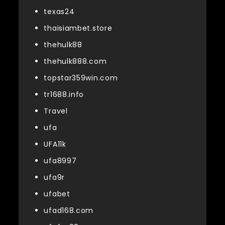
texas24
thaisiambet.store
thehulk88
thehulk888.com
topstar359win.com
tr1688.info
Travel
ufa
UFA11k
ufa8997
ufa9r
ufabet
ufad168.com