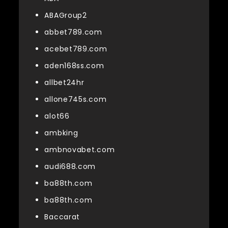
ABAGroup2
abbet789.com
acebet789.com
aden168ss.com
allbet24hr
allone745s.com
alot66
ambking
ambnovabet.com
audi688.com
ba88th.com
ba88th.com
Baccarat