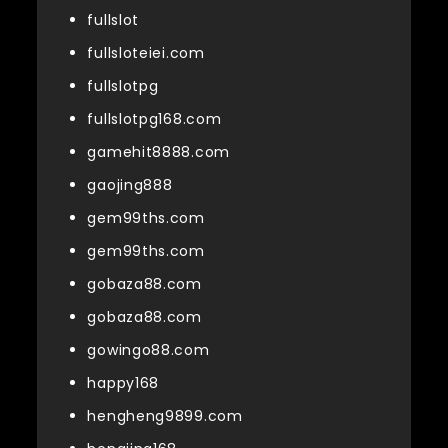
fullslot
fullsloteiei.com
fullslotpg
fullslotpg168.com
gamehit8888.com
gaojing888
gem99ths.com
gem99ths.com
gobaza88.com
gobaza88.com
gowingo88.com
happy168
hengheng9899.com