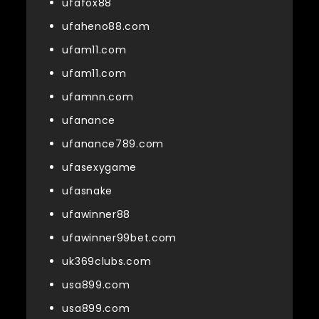
ufafox88
ufaheno88.com
ufam11.com
ufam11.com
ufamnn.com
ufanance
ufanance789.com
ufasexygame
ufasnake
ufawinner88
ufawinner99bet.com
uk369clubs.com
usa899.com
usa899.com