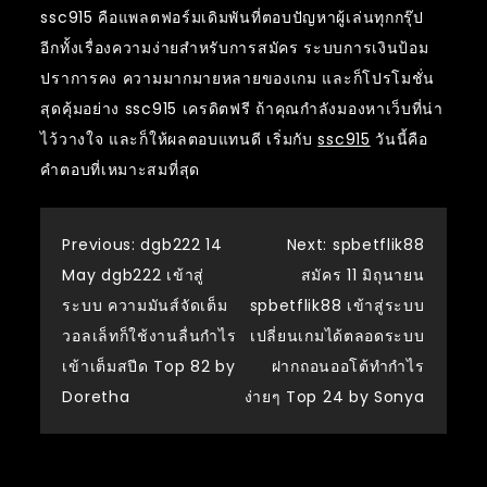
ssc915 คือแพลตฟอร์มเดิมพันที่ตอบปัญหาผู้เล่นทุกกรุ๊ป
อีกทั้งเรื่องความง่ายสำหรับการสมัคร ระบบการเงินป้อม
ปราการคง ความมากมายหลายของเกม และก็โปรโมชั่น
สุดคุ้มอย่าง ssc915 เครดิตฟรี ถ้าคุณกำลังมองหาเว็บที่น่า
ไว้วางใจ และก็ให้ผลตอบแทนดี เริ่มกับ
ssc915
วันนี้คือ
คำตอบที่เหมาะสมที่สุด
แนะแนว
Previous:
dgb222 14
Next:
spbetflik88
May dgb222 เข้าสู่
สมัคร 11 มิถุนายน
เรื่อง
ระบบ ความมันส์จัดเต็ม
spbetflik88 เข้าสู่ระบบ
วอลเล็ทก็ใช้งานลื่นกำไร
เปลี่ยนเกมได้ตลอดระบบ
เข้าเต็มสปีด Top 82 by
ฝากถอนออโต้ทำกำไร
Doretha
ง่ายๆ Top 24 by Sonya