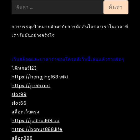
ค้นหา
สำหรับ:
การบรรลุเป้าหมายมักมากับการตัดสินใจของเราในเวลาที่
เรารับมันอย่างจริงใจ
เว็บสล็อตและบาคาร่าของโครตดีเว็บนี้เล่นแล้วรวยจัดๆ
โจ๊กเกอร์123
https://hengjing168.wiki
https://jin55.net
slot99
slot66
สล็อตเว็บตรง
https://judhai168.co
https://bonus888.life
สล็อต888