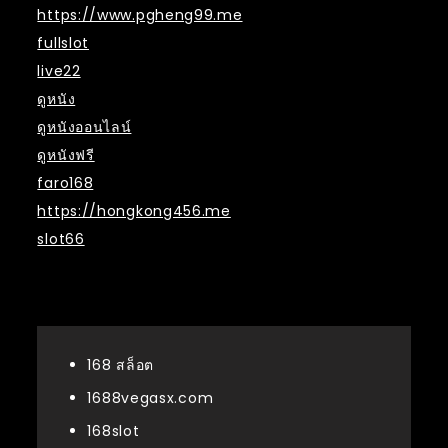
https://www.pgheng99.me
fullslot
live22
ดูหนัง
ดูหนังออนไลน์
ดูหนังฟรี
faro168
https://hongkong456.me
slot66
หมวดหมู่
168 สล็อต
1688vegasx.com
168slot