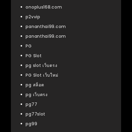
onoplus168.com
p2vvip
pananthai99.com
pananthai99.com
PG
PG Slot
pg slot เว็บตรง
PG Slot เว็บใหม่
pg สล็อต
pg เว็บตรง
pg77
pg77slot
pg99