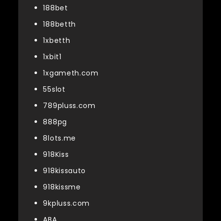
188bet
188betth
1xbetth
1xbit1
1xgameth.com
55slot
789pluss.com
888pg
8lots.me
918Kiss
918kissauto
918kissme
9kpluss.com
ABA