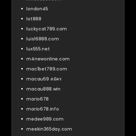
london45
lot888
luckycat789.com
luis16888.com
lux555.net
m4newonline.com
mac1bet789.com
macau69 สมัคร
macau888.win
mario678
mario678.info
medee989.com
meekin365day.com