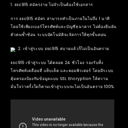
1. ssc915 สมัครง่าย ไม่จำเป็นต้องใช้เอกสาร
การ ssc915 สมัคร สามารถทำเป็นภายในไม่ถึง 1 นาที
โดยใช้เพียงเบอร์โทรศัพท์และบัญชีธนาคาร ไม่ต้องยืนยัน
ตัวตนซ้ำซ้อน ระบบอัตโนมัติจะจัดการให้ทุกขั้นตอน
2. เข้าสู่ระบบ ssc915 สบายแล้วก็ไม่เป็นอันตราย
ssc915 เข้าสู่ระบบ ได้ตลอด 24 ชั่วโมง รองรับทั้ง
โทรศัพท์เคลื่อนที่ แท็บเล็ต และคอมพิวเตอร์ โดยมีระบบ
คุ้มครองป้องกันข้อมูลแบบ SSL Encryption ให้ความ
มั่นใจว่าครั้งใดก็ตามเข้าสู่ระบบจะไม่เป็นอันตราย 100%