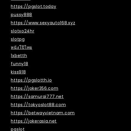
https://pgslot.today
pussy888
https://www.sexyauto168.xyz
slotxo24hr
slotpg
หนังโป๊ไทย
1xbetth
funny18
kiss918
https://pgslotth.io
https://joker356.com
https://samurai777.net
https://tokyoslot88.com
https://betwayvietnam.com
https://jokerasia.net
pgslot