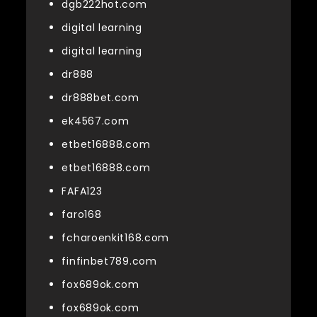
dgb222hot.com
digital learning
digital learning
dr888
dr888bet.com
ek4567.com
etbet16888.com
etbet16888.com
FAFA123
faro168
fcharoenkit168.com
finfinbet789.com
fox689ok.com
fox689ok.com