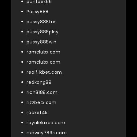
puntaek66
Pussy888
pussy888fun
pussy888play
pussy888win
ramclubx.com
ramclubx.com
realflikbet.com
redkong89
rich8188.com
rizzbetx.com
rocket45
royaleluxee.com
runway789s.com