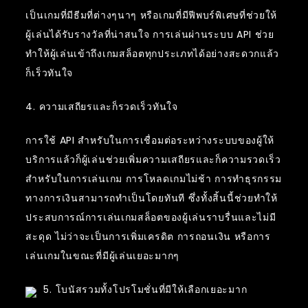
เป็นเกมที่มีธีมที่ต่างๆนาๆ หรือเกมที่มีฟีพบร์พิเศษที่ช่วยให้
ผู้เล่นได้รับรางวัลที่น่าสนใจ การเล่นผ่านระบบ API ช่วย
ทำให้ผู้เล่นเข้าถึงเกมสล็อตทุกประเภทได้อย่างสะดวกแล้ว
ก็เร็วทันใจ
4. ความเสถียรและก็รวดเร็วทันใจ
การใช้ API สำหรับในการเชื่อมต่อระหว่างระบบของผู้ให้
บริการแล้วก็ผู้เล่นช่วยเพิ่มความเสถียรและก็ความรวดเร็ว
สำหรับในการเล่นเกม การโหลดเกมไม่ช้า การทำธุรกรรม
ทางการเงินสามารถทำเป็นโดยทันที ซึ่งทั้งสิ้นนี้ช่วยทำให้
ประสบการณ์การเล่นเกมสล็อตของผู้เล่นราบรื่นและไม่มี
สะดุด ไม่ว่าจะเป็นการเพิ่มเครดิต การถอนเงิน หรือการ
เล่นเกมในขณะที่มีผู้เล่นเยอะมากๆ
5. โบนัสรวมทั้งโปรโมชั่นที่มีให้เลือกเยอะมาก