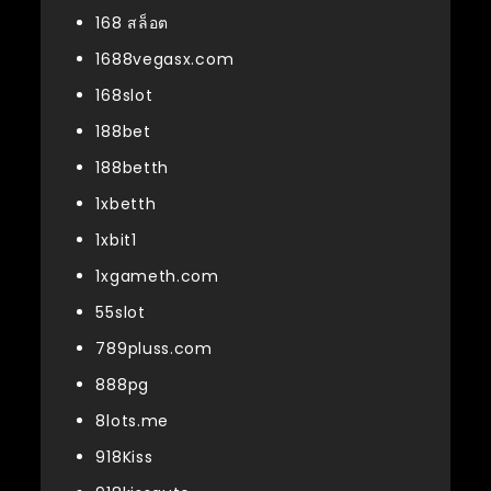
168 สล็อต
1688vegasx.com
168slot
188bet
188betth
1xbetth
1xbit1
1xgameth.com
55slot
789pluss.com
888pg
8lots.me
918Kiss