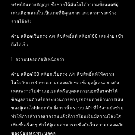
ทรัพย์สินทางปัญญา ซึ่งช่วยให้มั่นใจได้ว่าเกมทั้งหมดที่ผู้
เล่นเลือกเล่นนั้นเป็นเกมที่มีคุณภาพ และสามารถสร้าง
รายได้จริง
ค่าย สล็อตเว็บตรง API ลิขสิทธิ์แท้ สล็อต168 เล่นง่าย เข้า
ถึงได้เร็ว
1. ความปลอดภัยที่เหนือกว่า
ค่าย สล็อต168 สล็อตเว็บตรง API ลิขสิทธิ์แท้ให้ความ
ใส่ใจกับการรักษาความปลอดภัยของข้อมูลผู้เล่นอย่างยิ่ง
เหตุเพราะไม่ผ่านเอเย่นต์หรือบุคคลภายนอกที่อาจทำให้
ข้อมูลส่วนตัวหรือกระบวนการทำธุรกรรมทางด้านการเงิน
ของผู้เล่นไม่ปลอดภัย ยิ่งกว่านั้นระบบ API ที่ใช้งานยังช่วย
ทำให้การสำรวจธุรกรรมแล้วก็การโอนเงินมีความโล่งใส
เพิ่มขึ้นเรื่อยๆ ทำให้ผู้เล่นสามารถเชื่อมั่นในความปลอดภัย
ของข้อมูลเฉพาะบุคคล