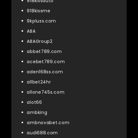
918kissauto
918kissme
9kpluss.com
ABA
ABAGroup2
abbet789.com
acebet789.com
aden168ss.com
allbet24hr
allone745s.com
alot66
ambking
ambnovabet.com
audi688.com