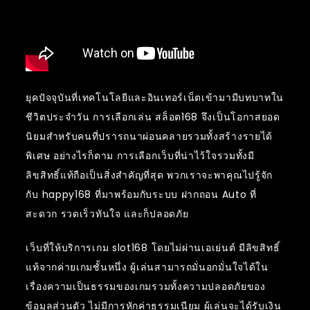
ยุคปัจจุบันที่เทคโนโลยีและอินเทอร์เน็ตเข้ามามีบทบาทใน
ชีวิตประจำวัน การเลือกเล่น สล็อต168 จึงเป็นโอกาสยอด
นิยมสำหรับคนที่ปรารถนาผ่อนคลายรวมทั้งสร้างรายได้
พิเศษ อย่างไรก็ตาม การเลือกเว็บที่น่าไว้ใจรวมทั้งมี
ลิขสิทธิ์แท้ถือเป็นสิ่งสำคัญที่สุด พวกเราจะพาคุณไปรู้จัก
กับ happy168 ที่มาพร้อมกับระบบ ฝากถอน Auto ที่
สะดวก รวดเร็วทันใจ และก็ปลอดภัย
เว็บที่ให้บริการเกม slot168 โดยไม่ผ่านเอเย่นต์ มีลิขสิทธิ์
แท้จากค่ายเกมชั้นหนึ่ง ผู้เล่นสามารถมั่นอกมั่นใจได้ใน
เรื่องความเป็นธรรมของเกมรวมทั้งความปลอดภัยของ
ข้อมูลส่วนตัว ไม่มีการหักค่าธรรมเนียม ผู้เล่นจะได้รับเงิน