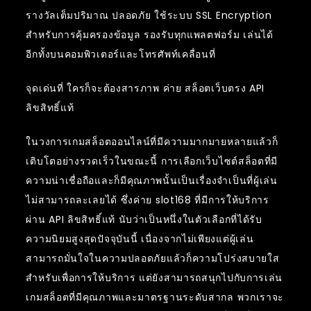
รางวัลเต็มปริมาณ ปลอดภัย ใช้ระบบ SSL Encryption
สำหรับการคุ้มครองข้อมูล รองรับทุกแพลตฟอร์ม เล่นได้
อีกทั้งบนคอมพิวเตอร์และโทรศัพท์เคลื่อนที่
จุดเด่นที่ ใครก็จะต้องสารภาพ ค่าย สล็อตเว็บตรง API
ลิขสิทธิ์แท้
ในวงการเกมสล็อตออนไลน์ที่มีความมากมายหลายแล้วก็
เติบโตอย่างรวดเร็วในขณะนี้ การเลือกเว็บไซต์สล็อตที่มี
ความน่าเชื่อถือและก็มีคุณภาพนั้นเป็นเรื่องจำเป็นที่ผู้เล่น
ไม่สามารถละเลยได้ ซึ่งค่าย slot168 ที่มีการให้บริการ
ผ่าน API ลิขสิทธิ์แท้ นับว่าเป็นหนึ่งในตัวเลือกที่ได้รับ
ความนิยมสูงสุดปัจจุบันนี้ เนื่องจากไม่เพียงแต่ผู้เล่น
สามารถมั่นใจในความปลอดภัยแล้วก็ความโปร่งสบายใส
สำหรับเพื่อการให้บริการ แต่ยังสามารถสนุกไปกับการเล่น
เกมสล็อตที่มีคุณภาพและมาตรฐานระดับสากล พวกเราจะ