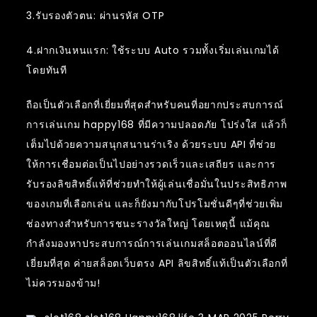
3.รับรองตัวตน: ผ่านรหัส OTP
4.ฝากเงินหนแรก: ใช้ระบบ Auto รวมทั้งเริ่มเล่นเกมได้
โดยทันที
ถือเป็นตัวเลือกที่เยี่ยมที่สุดสำหรับคนที่อยากประสบการณ์
การเล่นเกม happy168 ที่มีความปลอดภัย โปร่งใส แล้วก็
เต็มไปด้วยความสนุกสนานร่าเริง ด้วยระบบ API ที่ช่วย
ให้การเชื่อมต่อเป็นไปอย่างรวดเร็วและเสถียร และการ
รับรองลิขสิทธิ์แท้ที่ช่วยทำให้ผู้เล่นเชื่อมั่นในประสิทธิภาพ
ของเกมที่เลือกเล่น และก็ยังมากับโปรโมชั่นดีๆที่ช่วยเพิ่ม
ช่องทางสำหรับการชนะรางวัลใหญ่ โดยเหตุนี้ แม้คุณ
กำลังมองหาประสบการณ์การเล่นเกมสล็อตออนไลน์ที่ดี
เยี่ยมที่สุด ค่ายสล็อตเว็บตรง API ลิขสิทธิ์แท้เป็นตัวเลือกที่
ไม่ควรมองข้าม!