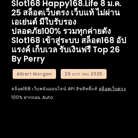
Slot168 Happy168.life 8 ม.ค.
25 สล็อตเว็บตรง เว็บแท้ ไม่ผ่าน
เอเย่นต์ มีใบรับรอง
ปลอดภัย100% รวมทุกค่ายดัง
Slot168 เข้าสู่ระบบ สล็อต168 อัป
แรงค์ เก็บเวล รับเงินฟรี Top 26
By Perry
สล็อต168 เว็บพนันออนไลน์ API ลิขสิทธิ์แท้
สล็อตเว็บตรง
100% ฝากถอน Auto