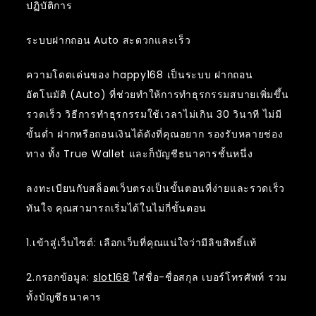
ปฏิบัติการ
ระบบฝากถอน Auto สะดวกและเร็ว
ความโดดเด่นของ happy168 เป็นระบบ ฝากถอน
อัตโนมัติ (Auto) ที่ช่วยทำให้การทำธุรกรรมสบายเพิ่มขึ้น
รวดเร็ว วิธีการทำธุรกรรมใช้เวลาไม่เกิน 30 วินาที ไม่มี
ขั้นต่ำ ฝากหรือถอนเงินได้ดังที่คุณอยาก รองรับหลายช่อง
ทาง ทั้ง True Wallet และก็บัญชีธนาคารชั้นหนึ่ง
ลงทะเบียนกับสล็อตเว็บตรงเป็นขั้นตอนที่ง่ายและรวดเร็ว
ทันใจ คุณสามารถเริ่มได้ในไม่กี่ขั้นตอน
1.เข้าสู่เว็บไซต์: เลือกเว็บที่คุณแน่ใจว่ามีลิขสิทธิ์แท้
2.กรอกข้อมูล:
slot168
ใส่ชื่อ-ชื่อสกุล เบอร์โทรศัพท์ รวม
ทั้งบัญชีธนาคาร