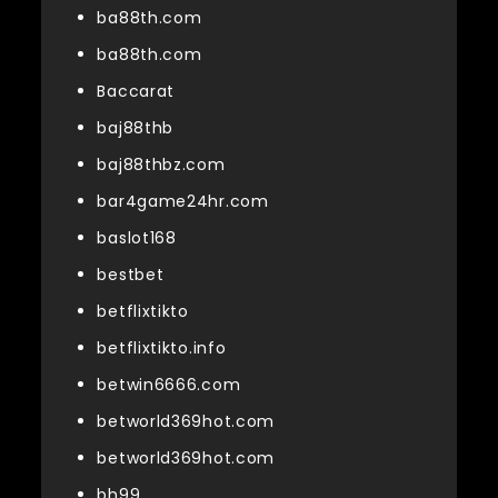
ba88th.com
ba88th.com
Baccarat
baj88thb
baj88thbz.com
bar4game24hr.com
baslot168
bestbet
betflixtikto
betflixtikto.info
betwin6666.com
betworld369hot.com
betworld369hot.com
bh99