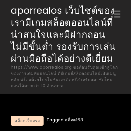
Skip
aporrealos เว็บไซต์ของ
to
เรามีเกมสล็อตออนไลน์ที่
content
น่าสนใจและมีฝากถอน
ไม่มีขั้นต่ำ รองรับการเล่น
ผ่านมือถือได้อย่างดีเยี่ยม
https://www.aporrealos.org ขอต้อนรับคุณเข้าสู่โลก
ของการเดิมพันออนไลน์ ที่มีเกมส์สล็อตออนไลน์เป็นเมนู
หลัก พร้อมด้วยโปรโมชั่นเครดิตฟรีสำหรับสมาชิกใหม่
ถอนได้มากกว่า 10 ล้านบาท
Tagged
สล็อต168
สล็อตเว็บตรง