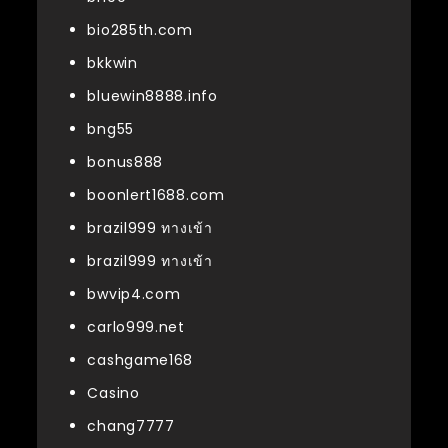
bio285th.com
bkkwin
bluewin8888.info
bng55
bonus888
boonlert1688.com
brazil999 ทางเข้า
brazil999 ทางเข้า
bwvip4.com
carlo999.net
cashgame168
Casino
chang7777