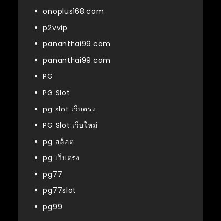
onoplus168.com
p2vvip
pananthai99.com
pananthai99.com
PG
PG Slot
pg slot เว็บตรง
PG Slot เว็บใหม่
pg สล็อต
pg เว็บตรง
pg77
pg77slot
pg99