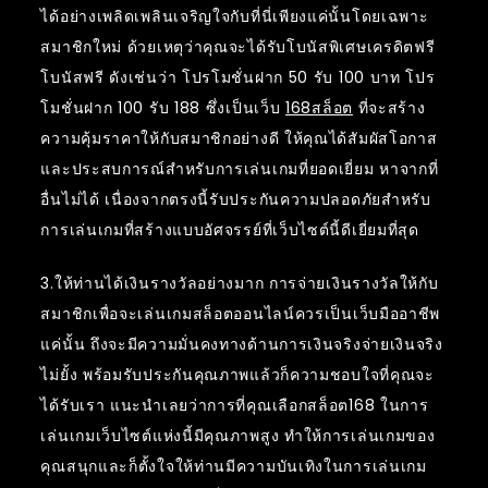
ได้อย่างเพลิดเพลินเจริญใจกับที่นี่เพียงแค่นั้นโดยเฉพาะ
สมาชิกใหม่ ด้วยเหตุว่าคุณจะได้รับโบนัสพิเศษเครดิตฟรี
โบนัสฟรี ดังเช่นว่า โปรโมชั่นฝาก 50 รับ 100 บาท โปร
โมชั่นฝาก 100 รับ 188 ซึ่งเป็นเว็บ
168สล็อต
ที่จะสร้าง
ความคุ้มราคาให้กับสมาชิกอย่างดี ให้คุณได้สัมผัสโอกาส
และประสบการณ์สำหรับการเล่นเกมที่ยอดเยี่ยม หาจากที่
อื่นไม่ได้ เนื่องจากตรงนี้รับประกันความปลอดภัยสำหรับ
การเล่นเกมที่สร้างแบบอัศจรรย์ที่เว็บไซต์นี้ดีเยี่ยมที่สุด
3.ให้ท่านได้เงินรางวัลอย่างมาก การจ่ายเงินรางวัลให้กับ
สมาชิกเพื่อจะเล่นเกมสล็อตออนไลน์ควรเป็นเว็บมืออาชีพ
แค่นั้น ถึงจะมีความมั่นคงทางด้านการเงินจริงจ่ายเงินจริง
ไม่ยั้ง พร้อมรับประกันคุณภาพแล้วก็ความชอบใจที่คุณจะ
ได้รับเรา แนะนำเลยว่าการที่คุณเลือกสล็อต168 ในการ
เล่นเกมเว็บไซต์แห่งนี้มีคุณภาพสูง ทำให้การเล่นเกมของ
คุณสนุกและก็ตั้งใจให้ท่านมีความบันเทิงในการเล่นเกม