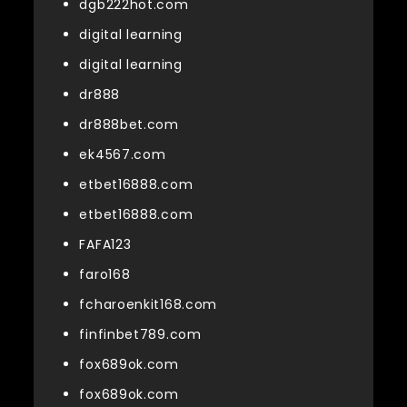
dgb222hot.com
digital learning
digital learning
dr888
dr888bet.com
ek4567.com
etbet16888.com
etbet16888.com
FAFA123
faro168
fcharoenkit168.com
finfinbet789.com
fox689ok.com
fox689ok.com