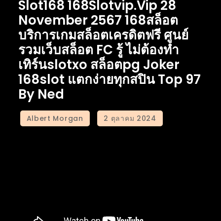
Slot168 168Slotvip.vip 28
November 2567 168สล็อต
บริการเกมสล็อตเครดิตฟรี ศูนย์
รวมเว็บสล็อต FC รู้ ไม่ต้องทำ
เทิร์นslotxo สล็อตpg Joker
168slot แตกง่ายทุกสปิน Top 97
By Ned