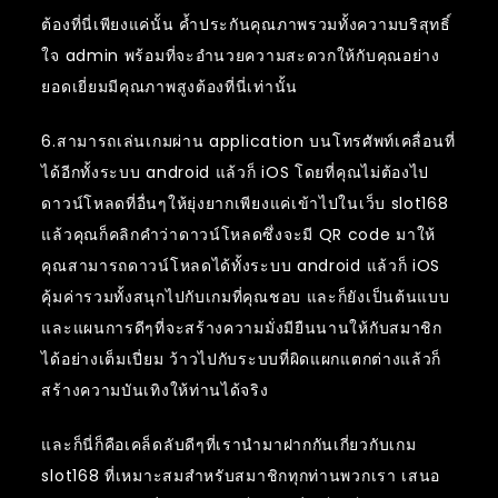
ต้องที่นี่เพียงแค่นั้น ค้ำประกันคุณภาพรวมทั้งความบริสุทธิ์
ใจ admin พร้อมที่จะอำนวยความสะดวกให้กับคุณอย่าง
ยอดเยี่ยมมีคุณภาพสูงต้องที่นี่เท่านั้น
6.สามารถเล่นเกมผ่าน application บนโทรศัพท์เคลื่อนที่
ได้อีกทั้งระบบ android แล้วก็ iOS โดยที่คุณไม่ต้องไป
ดาวน์โหลดที่อื่นๆให้ยุ่งยากเพียงแค่เข้าไปในเว็บ slot168
แล้วคุณก็คลิกคำว่าดาวน์โหลดซึ่งจะมี QR code มาให้
คุณสามารถดาวน์โหลดได้ทั้งระบบ android แล้วก็ iOS
คุ้มค่ารวมทั้งสนุกไปกับเกมที่คุณชอบ และก็ยังเป็นต้นแบบ
และแผนการดีๆที่จะสร้างความมั่งมียืนนานให้กับสมาชิก
ได้อย่างเต็มเปี่ยม ว้าวไปกับระบบที่ผิดแผกแตกต่างแล้วก็
สร้างความบันเทิงให้ท่านได้จริง
และก็นี่ก็คือเคล็ดลับดีๆที่เรานำมาฝากกันเกี่ยวกับเกม
slot168 ที่เหมาะสมสำหรับสมาชิกทุกท่านพวกเรา เสนอ