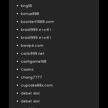
bng55
bonus888
boonlert1688.com
brazil999 ทางเข้า
brazil999 ทางเข้า
bwvip4.com
carlo999.net
cashgame168
Casino
chang7777
cupcake88x.com
debet slot
debet slot