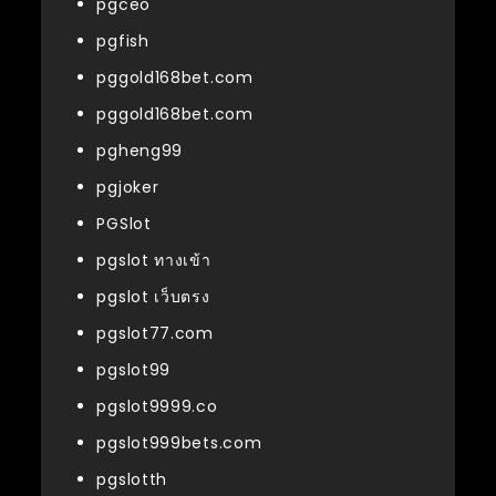
pgceo
pgfish
pggold168bet.com
pggold168bet.com
pgheng99
pgjoker
PGSlot
pgslot ทางเข้า
pgslot เว็บตรง
pgslot77.com
pgslot99
pgslot9999.co
pgslot999bets.com
pgslotth