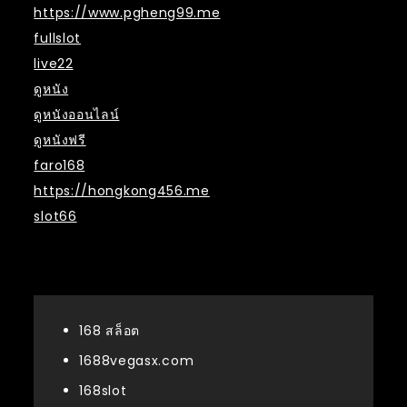
https://www.pgheng99.me
fullslot
live22
ดูหนัง
ดูหนังออนไลน์
ดูหนังฟรี
faro168
https://hongkong456.me
slot66
หมวดหมู่
168 สล็อต
1688vegasx.com
168slot