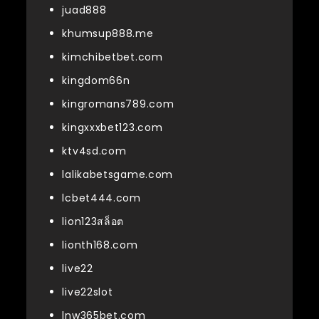
juad888
khumsup888.me
kimchibetbet.com
kingdom66n
kingromans789.com
kingxxxbet123.com
ktv4sd.com
lalikabetsgame.com
lcbet444.com
lion123สล็อต
lionth168.com
live22
live22slot
lnw365bet.com