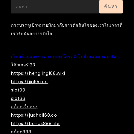
ค้นหา
สำหรับ:
การบรรลุเป้าหมายมักมากับการตัดสินใจของเราในเวลาที่
เรารับมันอย่างจริงใจ
เว็บสล็อตและบาคาร่าของโครตดีเว็บนี้เล่นแล้วรวยจัดๆ
โจ๊กเกอร์123
https://hengjing168.wiki
https://jin55.net
slot99
slot66
สล็อตเว็บตรง
https://judhai168.co
https://bonus888.life
สล็อต888