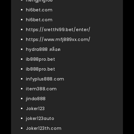
hi6bet.com
hi6bet.com
https://sretthi99.bet/enter/
https://www.mfj889xx.com/
hydra888 สล็อต
ib888pro.bet
ib888pro.bet
infyplus888.com
item388.com
jinda888
Joker123
joker123auto
Joker123th.com