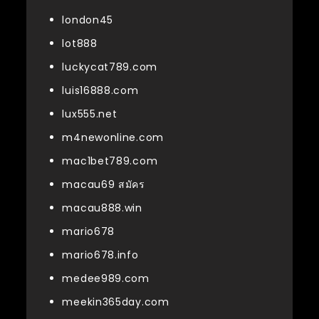
london45
lot888
luckycat789.com
luis16888.com
lux555.net
m4newonline.com
mac1bet789.com
macau69 สมัคร
macau888.win
mario678
mario678.info
medee989.com
meekin365day.com