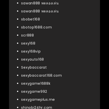
sawan888 ทดลองเล่น
sawan888 ทดลองเล่น
sbobet168
sbotop1688.com
scr888
sexy168
sexy168vip
sexyauto168
Sexybaccarat
sexybaccarat168.com
sexygame1688k
sexygame992
sexygameplus.me
shinobi24hr.com