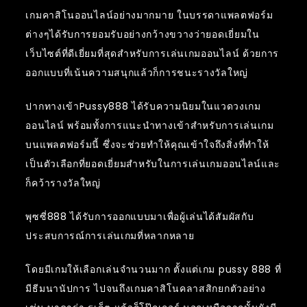
เกมคาสิโนออนไลน์อย่างมากมาย ในบรรดาแพลตฟอร์ม
ต่างๆได้รับการยอมรับอย่างกว้างขวางว่ายอดเยี่ยมใน
เว็บไซต์ที่ดีเยี่ยมที่สุดสำหรับการเล่นเกมออนไลน์ ด้วยการ
ออกแบบที่เน้นความสนุกแล้วก็การชนะรางวัลใหญ่
ปากทางเข้าPussy888 ได้รับความนิยมในแวดวงเกม
ออนไลน์ พร้อมทั้งการแนะนำทางเข้าสำหรับการเล่นเกม
บนแพลตฟอร์มนี้ ซึ่งจะช่วยทำให้คุณเข้าใจถึงสิ่งที่ทำให้
เป็นตัวเลือกที่ยอดเยี่ยมสำหรับในการเล่นเกมออนไลน์และ
ก็คว้ารางวัลใหญ่
พุซซี่888 ได้รับการออกแบบมาเพื่อผู้เล่นได้สัมผัสกับ
ประสบการณ์การเล่นเกมที่หลากหลาย
โดยมีเกมให้เลือกเล่นจำนวนมาก ตั้งแต่เกม pussy 888 ที่
มีธีมนานัปการ ไปจนถึงเกมคาสิโนคลาสสิกยกตัวอย่าง