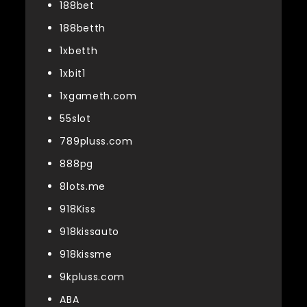
188bet
188betth
1xbetth
1xbit1
1xgameth.com
55slot
789pluss.com
888pg
8lots.me
918Kiss
918kissauto
918kissme
9kpluss.com
ABA