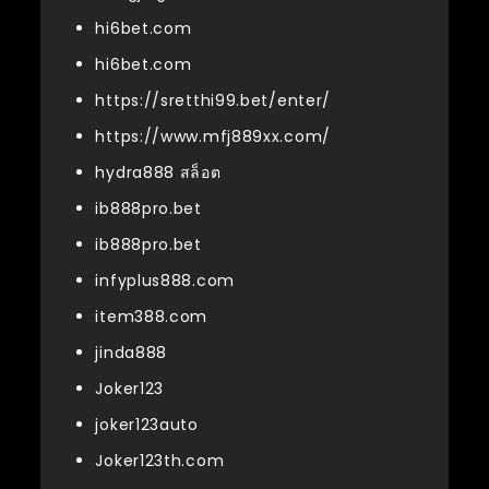
hi6bet.com
hi6bet.com
https://sretthi99.bet/enter/
https://www.mfj889xx.com/
hydra888 สล็อต
ib888pro.bet
ib888pro.bet
infyplus888.com
item388.com
jinda888
Joker123
joker123auto
Joker123th.com