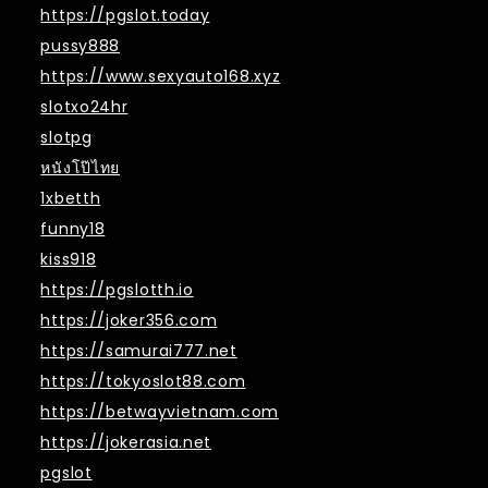
https://pgslot.today
pussy888
https://www.sexyauto168.xyz
slotxo24hr
slotpg
หนังโป๊ไทย
1xbetth
funny18
kiss918
https://pgslotth.io
https://joker356.com
https://samurai777.net
https://tokyoslot88.com
https://betwayvietnam.com
https://jokerasia.net
pgslot