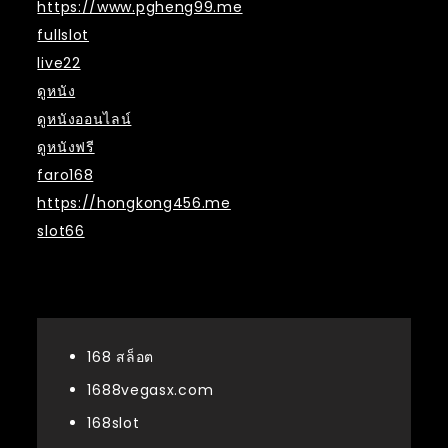
https://www.pgheng99.me
fullslot
live22
ดูหนัง
ดูหนังออนไลน์
ดูหนังฟรี
faro168
https://hongkong456.me
slot66
หมวดหมู่
168 สล็อต
1688vegasx.com
168slot