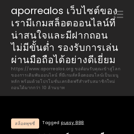
Skip
aporrealos เว็บไซต์ของ
to
เรามีเกมสล็อตออนไลน์ที่
content
น่าสนใจและมีฝากถอน
ไม่มีขั้นต่ำ รองรับการเล่น
ผ่านมือถือได้อย่างดีเยี่ยม
https://www.aporrealos.org ขอต้อนรับคุณเข้าสู่โลก
ของการเดิมพันออนไลน์ ที่มีเกมส์สล็อตออนไลน์เป็นเมนู
หลัก พร้อมด้วยโปรโมชั่นเครดิตฟรีสำหรับสมาชิกใหม่
ถอนได้มากกว่า 10 ล้านบาท
Tagged
pussy 888
สล็อตพุซซี่