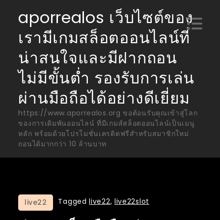
Skip
aporrealos เว็บไซต์ของ
to
เรามีเกมสล็อตออนไลน์ที่
content
น่าสนใจและมีฝากถอน
ไม่มีขั้นต่ำ รองรับการเล่น
ผ่านมือถือได้อย่างดีเยี่ยม
https://www.aporrealos.org ขอต้อนรับคุณเข้าสู่โลก
ของการเดิมพันออนไลน์ ที่มีเกมส์สล็อตออนไลน์เป็นเมนู
หลัก พร้อมด้วยโปรโมชั่นเครดิตฟรีสำหรับสมาชิกใหม่
ถอนได้มากกว่า 10 ล้านบาท
Tagged
live22
,
live22slot
live22