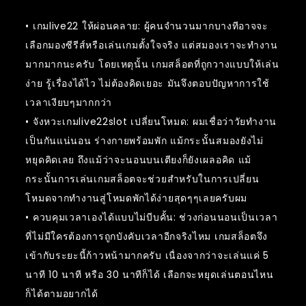
• เกมlive22 ให้ผ่อนคลาย: ผู้คนจำนวนมากบางทีอาจจะ
เลือกมองซีรีส์หรือเล่นเกมตั้งใจจริง แต่สมองเราจะทำงาน
มากมากนะครับ โดยเหตุนั้น เกมสล็อตที่ถูกวางแบบให้เล่น
ง่าย รู้เรื่องได้ไว ไม่ต้องคิดเยอะ มันจึงตอบปัญหาการใช้
เวลาเงียบๆมากกว่า
• จังหวะเกมlive22slot เปลี่ยนโหมด: ผมเชื่อว่าวัยทำงาน
เป็นกันแน่นอน ร่างกายพร้อมพัก แม้กระนั้นสมองยังไม่
หยุดคิดเลย ถึงแม้ว่าจะนอนบนเตียงก็ยังเผลอคิด แม้
กระนั้นการเล่นเกมสล็อตจะช่วยสำหรับในการเปลี่ยน
โหมดจากทำงานสู่โหมดพักได้ง่ายสุดๆๆเลยครับผม
• ควบคุมเวลาเองได้แบบไม่บีบคั้น: ช่วงก่อนนอนเป็นเวลา
ที่ไม่มีใครต้องการถูกบังคับเวลาอีกจริงไหม เกมสล็อตจึง
เข้ากับระยะนี้ก้าวหน้ามากครับ เนื่องจากว่าจะเล่นแค่ 5
นาที 10 นาที หรือ 30 นาทีก็ได้ เลือกจะหยุดเล่นตอนไหน
ก็ได้ตามอยากได้