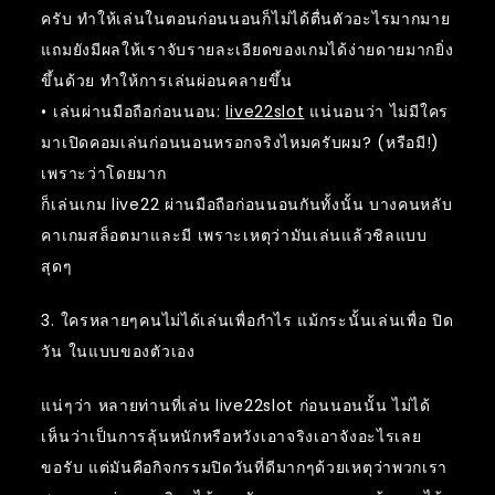
ครับ ทำให้เล่นในตอนก่อนนอนก็ไม่ได้ตื่นตัวอะไรมากมาย
แถมยังมีผลให้เราจับรายละเอียดของเกมได้ง่ายดายมากยิ่ง
ขึ้นด้วย ทำให้การเล่นผ่อนคลายขึ้น
• เล่นผ่านมือถือก่อนนอน:
live22slot
แน่นอนว่า ไม่มีใคร
มาเปิดคอมเล่นก่อนนอนหรอกจริงไหมครับผม? (หรือมี!)
เพราะว่าโดยมาก
ก็เล่นเกม live22 ผ่านมือถือก่อนนอนกันทั้งนั้น บางคนหลับ
คาเกมสล็อตมาและมี เพราะเหตุว่ามันเล่นแล้วชิลแบบ
สุดๆ
3. ใครหลายๆคนไม่ได้เล่นเพื่อกำไร แม้กระนั้นเล่นเพื่อ ปิด
วัน ในแบบของตัวเอง
แน่ๆว่า หลายท่านที่เล่น live22slot ก่อนนอนนั้น ไม่ได้
เห็นว่าเป็นการลุ้นหนักหรือหวังเอาจริงเอาจังอะไรเลย
ขอรับ แต่มันคือกิจกรรมปิดวันที่ดีมากๆด้วยเหตุว่าพวกเรา