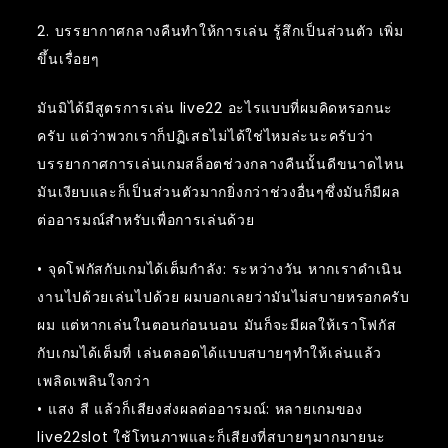
2. บรรยากาศกลางคืนทำให้การเล่น รู้สึกเป็นส่วนตัว เพิ่ม
ขึ้นเรื่อยๆ
มันมิได้มีสูตรการเล่น live22 อะไรแบบที่ผมคิดหรอกนะ
ครับ แต่ว่าพวกเราก็ปฏิเสธไม่ได้ใช่ไหมล่ะนะครับว่า
บรรยากาศการเล่นเกมสล็อตช่วงกลางคืนนั้นดีขนาดไหน
มันเงียบและก็เป็นส่วนตัวมากยิ่งกว่าช่วงอื่นๆซึ่งมันก็มีผล
ต่ออารมณ์สำหรับเพื่อการเล่นด้วย
• จุดโฟกัสกับเกมได้เต็มกำลัง: ระหว่างวัน หากเราดำเนิน
งานไปด้วยเล่นไปด้วย ผมบอกเลยว่ามันไม่สบายหรอกครับ
ผม แต่หากเล่นในตอนก่อนนอน มันก็จะมีผลให้เราโฟกัส
กับเกมได้เต็มที่ เล่นตลอดได้แบบสบายๆทำให้เล่นแล้ว
เพลิดเพลินใจกว่า
• แสง สี แล้วก็เสียงส่งผลต่ออารมณ์: หลายเกมของ
live22slot ใช้โทนภาพและก็เสียงที่สบายๆมากมายนะ