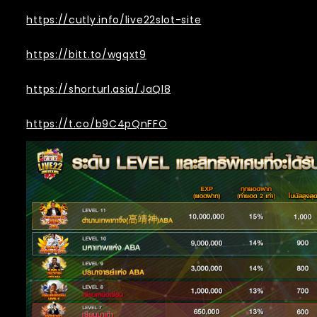
https://cutly.info/live22slot-site
https://bitt.to/wgqxt9
https://shorturl.asia/JaQl8
https://t.co/b9C4pQnFFO