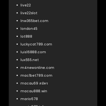
live22
live22slot
lnw365bet.com
london45
lot888
luckycat789.com
luis16888.com
lux555.net
m4newonline.com
mac1bet789.com
macau69 สมัคร
macau888.win
mario678