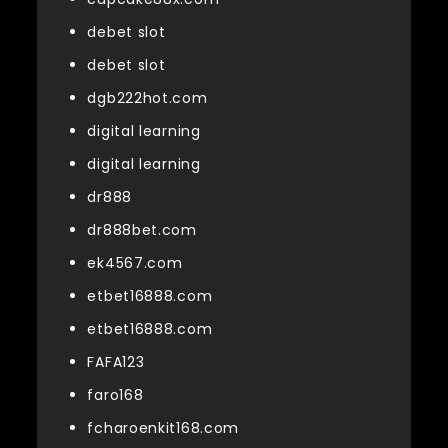
debet slot
debet slot
dgb222hot.com
digital learning
digital learning
dr888
dr888bet.com
ek4567.com
etbet16888.com
etbet16888.com
FAFA123
faro168
fcharoenkit168.com