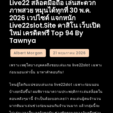
Live22 สล็อตมือถือ เล่นสะดวก
ภาพสวย หมุนได้ทุกที่ 30 พ.ค.
2026 เวปไซต์ แจกหนัก
Live22slot.site คาสิโน เว็บเปิด
ใหม่ เครดิตฟรี Top 94 By
Tawnya
เพราะเหตุใดบางบุคคลถึงชอบเล่นเกม live22slot เฉพาะ
ก่อนนอนเท่านั้น มาหาคำตอบกัน!
ไหนผู้ใดกันแน่ชอบเล่นเกม live22slot เฉพาะก่อนนอน
บ้างยกมือขึ้น! ผมพิจารณาความประพฤติการเล่นสล็อตใน
ตอนหลังๆมานี้ จำเป็นต้องบอกเลยว่า คนเล่นผู้คนจำนวน
มากหันมาเล่นช่วงก่อนนอนกันจำนวนมาก แล้วกลุ่มนี้จะ
ไม่เล่นเวลาอื่นเลยจ้าขอรับ ช่วงพักตอนกลางวันหรือช่วง