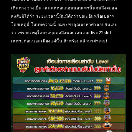
เดินทางช่วงเย็น เล่นแค่ตอนก่อนนอนเท่านั้นจนถึงผมอด
สงสัยมิได้ว่า ระยะเวลานี้มันมีดีกว่าขณะอื่นหรือเปล่า?
โดยเหตุนี้ ในบทความนี้ ผมจะพาคุณมาหาคำตอบกันเลย
ว่า เพราะเหตุใดบางบุคคลถึงชอบเล่นเกม live22slot
เฉพาะก่อนนอนเพียงแค่นั้น ถ้าพร้อมแล้วมาฝ่าเลย!