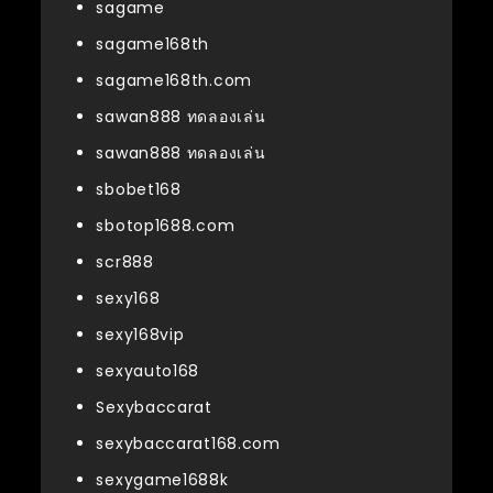
sagame
sagame168th
sagame168th.com
sawan888 ทดลองเล่น
sawan888 ทดลองเล่น
sbobet168
sbotop1688.com
scr888
sexy168
sexy168vip
sexyauto168
Sexybaccarat
sexybaccarat168.com
sexygame1688k