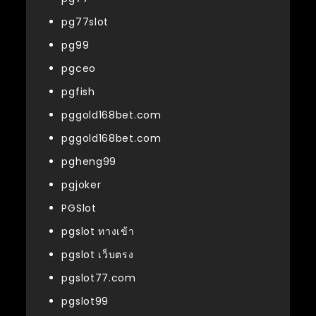
pg77slot
pg99
pgceo
pgfish
pggold168bet.com
pggold168bet.com
pgheng99
pgjoker
PGSlot
pgslot ทางเข้า
pgslot เว็บตรง
pgslot77.com
pgslot99