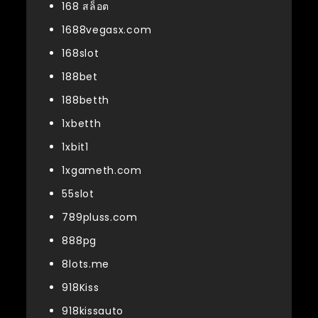
168 สล็อต
1688vegasx.com
168slot
188bet
188betth
1xbetth
1xbit1
1xgameth.com
55slot
789pluss.com
888pg
8lots.me
918Kiss
918kissauto