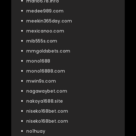
mario678.info
medee989.com
meekin365day.com
mexicanoo.com
mib555s.com
mmgoldsbets.com
mono1688
mono16888.com
mwin9s.com
nagawaybet.com
nakoya1688.site
niseko168bet.com
niseko168bet.com
no1huay