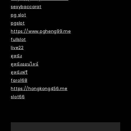
sexybaccarat
pg slot
pgslot
https://www.pgheng99.me
fullslot
live22
ดูหนัง
ดูหนังออนไลน์
ดูหนังฟรี
faro168
https://hongkong456.me
slot66
หมวดหมู่