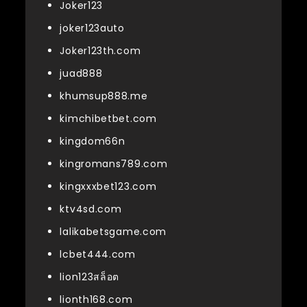
Joker123
joker123auto
Joker123th.com
juad888
khumsup888.me
kimchibetbet.com
kingdom66n
kingromans789.com
kingxxxbet123.com
ktv4sd.com
lalikabetsgame.com
lcbet444.com
lion123สล็อต
lionth168.com