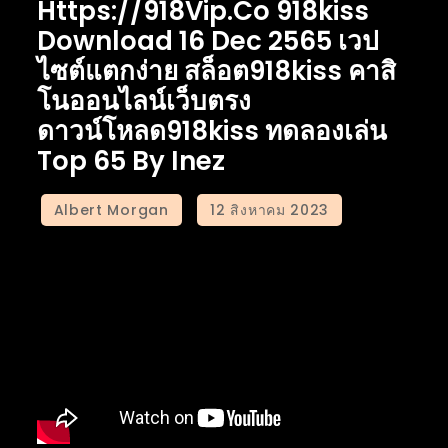
Https://918Vip.co 918kiss
Download 16 Dec 2565 เวป
ไซต์แตกง่าย สล็อต918kiss คาสิ
โนออนไลน์เว็บตรง
ดาวน์โหลด918kiss ทดลองเล่น
Top 65 By Inez