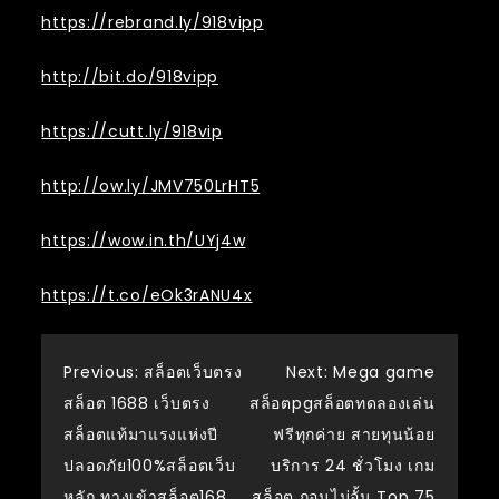
https://rebrand.ly/918vipp
http://bit.do/918vipp
https://cutt.ly/918vip
http://ow.ly/JMV750LrHT5
https://wow.in.th/UYj4w
https://t.co/eOk3rANU4x
แนะแนว
Previous:
สล็อตเว็บตรง
Next:
Mega game
สล็อต 1688 เว็บตรง
สล็อตpgสล็อตทดลองเล่น
เรื่อง
สล็อตแท้มาแรงแห่งปี
ฟรีทุกค่าย สายทุนน้อย
ปลอดภัย100%สล็อตเว็บ
บริการ 24 ชั่วโมง เกม
หลัก ทางเข้าสล็อต168
สล็อต ถอนไม่อั้น Top 75