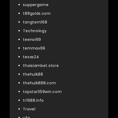
suppergame
t88golds.com
tangtem168
Technology
teenoi69
temmax69
texas24
thaisiambet.store
thehulk88
thehulk888.com
topstar359win.com
tr1688.info
Travel
ufa