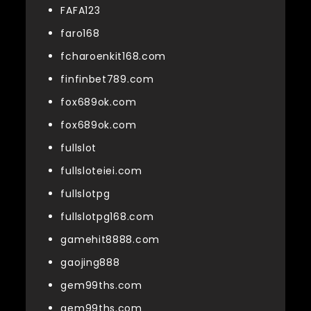
FAFA123
faro168
fcharoenkit168.com
finfinbet789.com
fox689ok.com
fox689ok.com
fullslot
fullsloteiei.com
fullslotpg
fullslotpg168.com
gamehit8888.com
gaojing888
gem99ths.com
gem99ths.com