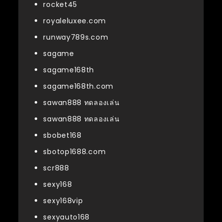
rocket45
royaleluxee.com
runway789s.com
sagame
sagame168th
sagame168th.com
sawan888 ทดลองเล่น
sawan888 ทดลองเล่น
sbobet168
sbotop1688.com
scr888
sexy168
sexy168vip
sexyauto168