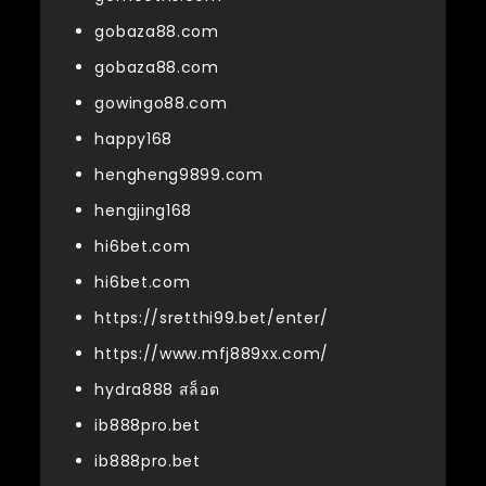
gobaza88.com
gobaza88.com
gowingo88.com
happy168
hengheng9899.com
hengjing168
hi6bet.com
hi6bet.com
https://sretthi99.bet/enter/
https://www.mfj889xx.com/
hydra888 สล็อต
ib888pro.bet
ib888pro.bet