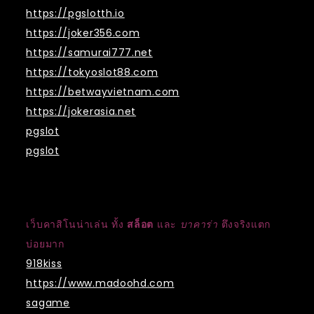
https://pgslotth.io
https://joker356.com
https://samurai777.net
https://tokyoslot88.com
https://betwayvietnam.com
https://jokerasia.net
pgslot
pgslot
เว็บคาสิโนน่าเล่น ทั้ง
สล็อต
และ
บาคาร่า
ตึงจริงแตก
บ่อยมาก
918kiss
https://www.madoohd.com
sagame