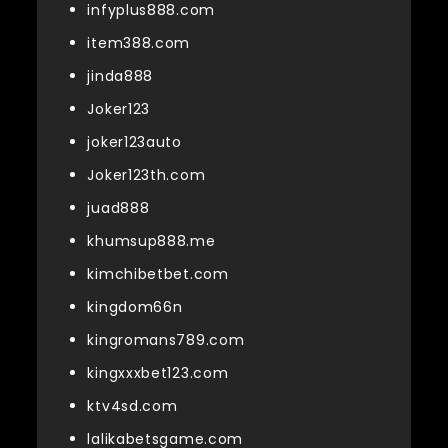
infyplus888.com
item388.com
jinda888
Joker123
joker123auto
Joker123th.com
juad888
khumsup888.me
kimchibetbet.com
kingdom66n
kingromans789.com
kingxxxbet123.com
ktv4sd.com
lalikabetsgame.com