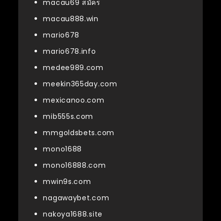
macau69 สมัคร
macau888.win
mario678
mario678.info
medee989.com
meekin365day.com
mexicanoo.com
mib555s.com
mmgoldsbets.com
mono1688
mono16888.com
mwin9s.com
nagawaybet.com
nakoya1688.site