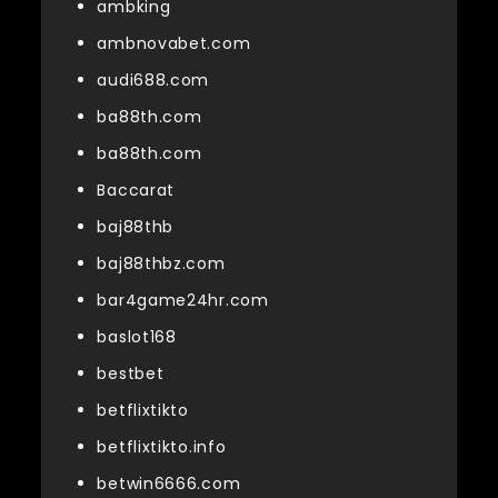
ambking
ambnovabet.com
audi688.com
ba88th.com
ba88th.com
Baccarat
baj88thb
baj88thbz.com
bar4game24hr.com
baslot168
bestbet
betflixtikto
betflixtikto.info
betwin6666.com