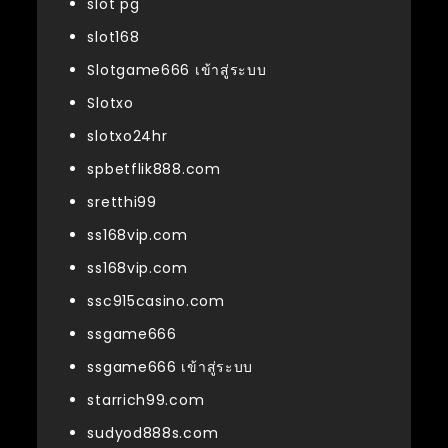
slot pg
slot168
Slotgame666 เข้าสู่ระบบ
Slotxo
slotxo24hr
spbetflik888.com
sretthi99
ss168vip.com
ss168vip.com
ssc915casino.com
ssgame666
ssgame666 เข้าสู่ระบบ
starrich99.com
sudyod888s.com