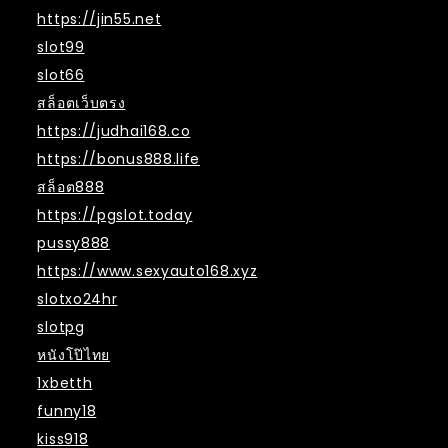
https://jin55.net
slot99
slot66
สล็อตเว็บตรง
https://judhai168.co
https://bonus888.life
สล็อต888
https://pgslot.today
pussy888
https://www.sexyauto168.xyz
slotxo24hr
slotpg
หนังโป๊ไทย
1xbetth
funny18
kiss918