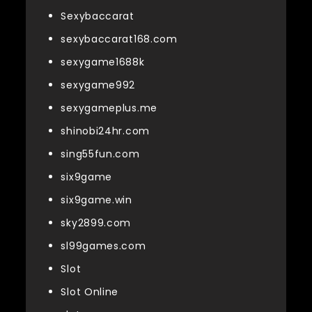
Sexybaccarat
sexybaccarat168.com
sexygame1688k
sexygame992
sexygameplus.me
shinobi24hr.com
sing55fun.com
six9game
six9game.win
sky2899.com
sl99games.com
Slot
Slot Online