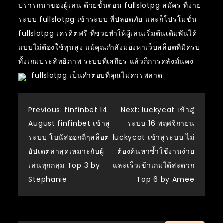
ปรารถนาของผู้เล่น ด้วยขั้นตอน fullslotpg สมัคร ที่ง่าย
ระบบ fullslotpg เข้าระบบ ที่ปลอดภัย และก็โปรโมชั่น
fullslotpg เครดิตฟรี ที่ช่วยทำให้ผู้เล่นเริ่มต้นเดิมพันได้
แบบไม่ต้องใช้ทุนสูง แม้คุณกำลังมองหาเว็บสล็อตที่มีครบ
ทั้งเกมประสิทธิภาพ ระบบที่เสถียร แล้วก็การคลังมั่นคง
fullslotpg เป็นคำตอบที่คุณไม่ควรพลาด
แนะแนว
Previous:
finfinbet 14
Next:
luckycat เข้าสู่
August finfinbet เข้าสู่
ระบบ 16 พฤศจิกายน
เรื่อง
ระบบ โบนัสออกถี่ๆสล็อต
luckycat เข้าสู่ระบบ ไม่
อัปเดตล่าสุดเหมาะกับผู้
ต้องค้นหาซ้ำใช้งานง่าย
เล่นทุกกลุ่ม Top 3 by
และเร็วเข้าเกมได้สะดวก
Stephanie
Top 6 by Amee