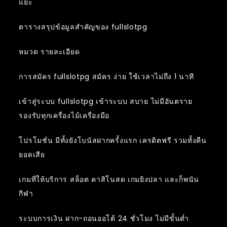
แยะ
ตารางสรุปข้อมูลสำคัญของ fullslotpg
หมวด รายละเอียด
การสมัคร fullslotpg สมัคร ง่าย ใช้เวลาไม่ถึง 1 นาที
เข้าสู่ระบบ fullslotpg เข้าระบบ สบาย ไม่มีอันตราย
รองรับทุกเครื่องไม้เครื่องมือ
โปรโมชั่น มีทั้งยังโบนัสฝากครั้งแรก เครดิตฟรี รวมทั้งคืน
ยอดเสีย
เกมที่ให้บริการ สล็อต คาสิโนสด เกมยิงปลา และก็พนัน
กีฬา
ระบบการเงิน ฝาก-ถอนออโต้ 24 ชั่วโมง ไม่มีขั้นต่ำ