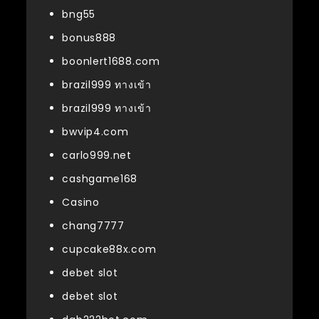
bng55
bonus888
boonlert1688.com
brazil999 ทางเข้า
brazil999 ทางเข้า
bwvip4.com
carlo999.net
cashgame168
Casino
chang7777
cupcake88x.com
debet slot
debet slot