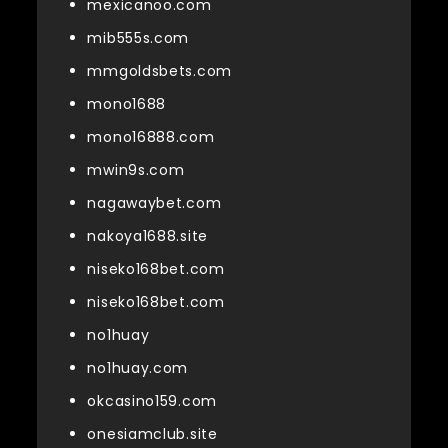
mexicanoo.com
mib555s.com
mmgoldsbets.com
mono1688
mono16888.com
mwin9s.com
nagawaybet.com
nakoya1688.site
niseko168bet.com
niseko168bet.com
no1huay
no1huay.com
okcasino159.com
onesiamclub.site