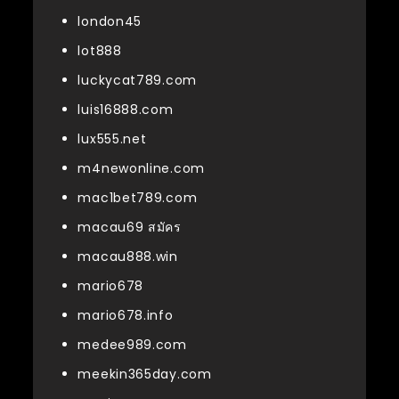
london45
lot888
luckycat789.com
luis16888.com
lux555.net
m4newonline.com
mac1bet789.com
macau69 สมัคร
macau888.win
mario678
mario678.info
medee989.com
meekin365day.com