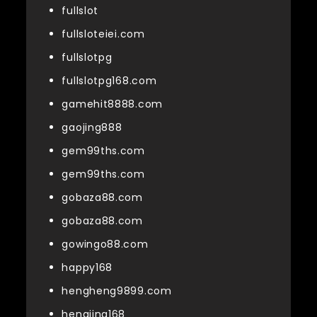
fullslot
fullsloteiei.com
fullslotpg
fullslotpg168.com
gamehit8888.com
gaojing888
gem99ths.com
gem99ths.com
gobaza88.com
gobaza88.com
gowingo88.com
happy168
hengheng9899.com
hengjing168