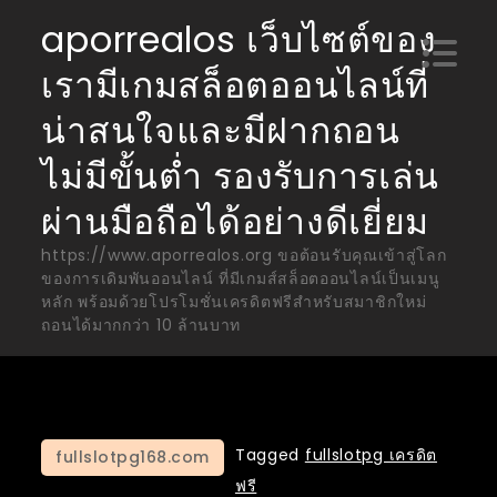
Skip
aporrealos เว็บไซต์ของ
to
เรามีเกมสล็อตออนไลน์ที่
content
น่าสนใจและมีฝากถอน
ไม่มีขั้นต่ำ รองรับการเล่น
ผ่านมือถือได้อย่างดีเยี่ยม
https://www.aporrealos.org ขอต้อนรับคุณเข้าสู่โลก
ของการเดิมพันออนไลน์ ที่มีเกมส์สล็อตออนไลน์เป็นเมนู
หลัก พร้อมด้วยโปรโมชั่นเครดิตฟรีสำหรับสมาชิกใหม่
ถอนได้มากกว่า 10 ล้านบาท
Tagged
fullslotpg เครดิต
fullslotpg168.com
ฟรี