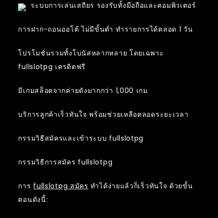
ระบบการเล่นเสถียร รองรับทั้งมือถือและคอมพิวเตอร์
การฝาก-ถอนออโต้ ไม่มีขั้นต่ำ ทำรายการได้ตลอด 1 วัน
โปรโมชั่นรวมทั้งโบนัสหลากหลาย โดยเฉพาะ
fullslotpg เครดิตฟรี
มีเกมสล็อตจากค่ายดังมากกว่า 1,000 เกม
บริการลูกค้าเร็วทันใจ พร้อมช่วยเหลือตลอดระยะเวลา
กรรมวิธีสมัครและเข้าระบบ fullslotpg
กรรมวิธีการสมัคร fullslotpg
การ
fullslotpg สมัคร
ทำได้ง่ายแล้วก็เร็วทันใจ ด้วยขั้น
ตอนดังนี้: