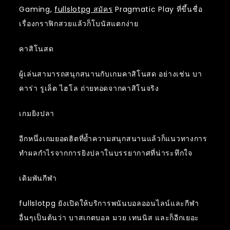
Gaming,
fullslotpg สมัคร
Pragmatic Play ที่ขึ้นชื่อ
เรื่องกราฟิกสวยแล้วก็โบนัสแตกง่าย
คาสิโนสด
ผู้เล่นสามารถสนุกสนานกับเกมคาสิโนสด อย่างเช่น บา
คาร่า รูเล็ต ไฮโล ถ่ายทอดจากคาสิโนจริง
เกมยิงปลา
อีกหนึ่งเกมยอดฮิตที่ย้ำความสนุกสนานแล้วก็แนวทางการ
ทำผลกำไรจากการยิงปลาในบรรยากาศที่น่าระทึกใจ
เดิมพันกีฬา
fullslotpg ยังเปิดให้บริการพนันบอลออนไลน์และกีฬา
อื่นๆเป็นต้นว่า บาสเกตบอล มวย เทนนิส และก็อีกเยอะ