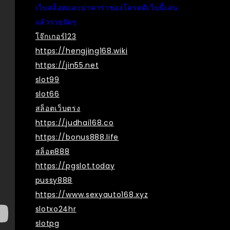
เว็บสล็อตและบาคาร่าของโครตดีเว็บนี้เล่น
แล้วรวยจัดๆ
โจ๊กเกอร์123
https://hengjing168.wiki
https://jin55.net
slot99
slot66
สล็อตเว็บตรง
https://judhai168.co
https://bonus888.life
สล็อต888
https://pgslot.today
pussy888
https://www.sexyauto168.xyz
slotxo24hr
slotpg