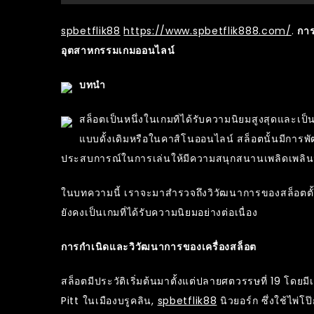
spbetflik88
https://www.spbetflik888.com/
.
การ
อุตสาหกรรมเกมออนไลน์
บทนำ
สล็อตเป็นหนึ่งในเกมที่ได้รับความนิยมสูงสุดและเป
แบบดั้งเดิมหรือในคาสิโนออนไลน์ สล็อตนั้นมีการพั
ประสบการณ์ในการเล่นให้มีความสนุกสนานเพลิดเพลินมา
ในบทความนี้ เราจะมาสำรวจถึงวิวัฒนาการของสล็อตตั้ง
ยังคงเป็นเกมที่ได้รับความนิยมอย่างต่อเนื่อง
การกำเนิดและวิวัฒนาการของเครื่องสล็อต
สล็อตมีประวัติเริ่มต้นมาตั้งแต่ปลายศตวรรษที่ 19 โดยมี
Pitt ในเมืองบรูคลิน,
spbetflik88
นิวยอร์ก ซึ่งใช้ไพ่