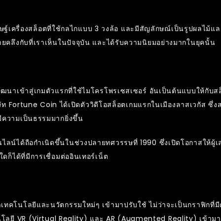
ฐ์เครื่องสล็อตที่ใช้กลไกแบบ 3 วงล้อ และมีสัญลักษณ์เป็นรูปผลไม้แ
ล้ายคลึงกับที่เราเห็นในปัจจุบัน และได้รับความนิยมอย่างมากในยุคนั้น
ด้พัฒนาเข้าสู่เกมตัวแรกที่ใช้ไมโครโพรเซสเซอร์ อันเป็นต้นแบบให้กับส
ัท Fortune Coin ได้เปิดตัววิดีโอสล็อตเกมแรกในเมืองลาสเวกัส ซึ่งส
ความเป็นธรรมมากยิ่งขึ้น
ลน์ได้ถือกำเนิดขึ้นในช่วงปลายทศวรรษที่ 1990 ซึ่งเปิดโอกาสให้ผู้เ
็ได้ที่มีการเชื่อมต่ออินเทอร์เน็ต
เทคโนโลยีและนวัตกรรมใหม่ๆ เข้ามาปรับใช้ ไม่ว่าจะเป็นกราฟิกที่ม
คโนโลยี VR (Virtual Reality) และ AR (Augmented Reality) เข้ามา