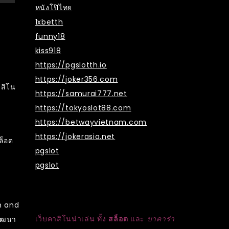
หนังโป๊ไทย
1xbetth
funny18
kiss918
https://pgslotth.io
https://joker356.com
าสิโน
https://samurai777.net
https://tokyoslot88.com
https://betwayvietnam.com
https://jokerasia.net
ล็อต
pgslot
pgslot
an and
เว็บคาสิโนน่าเล่น ทั้ง
สล็อต
และ
บาคาร่า
พัฒนา