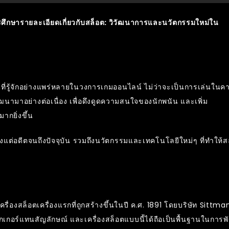
ศึกษารายละเอียดเกี่ยวกับสล็อต: วิวัฒนาการและนวัตกรรมใหม่ใน
็นที่รู้จักอย่างแพร่หลายในวงการเกมออนไลน์ ไม่ว่าจะเป็นการเล่นในค
ฒนามาอย่างต่อเนื่อง เพื่อดึงดูดความสนใจของนักพนัน และเพิ่ม
กยิ่งขึ้น
แต่อดีตจนถึงปัจจุบัน รวมถึงนวัตกรรมและเทคโนโลยีใหม่ๆ ที่ทำให้ส
เครื่องสล็อตเครื่องแรกที่ถูกสร้างขึ้นในปี ค.ศ. 1891 โดยบริษัท Sittm
โป๊กเกอร์แทนสัญลักษณ์ และเครื่องสล็อตแบบนี้ได้ถือเป็นพื้นฐานในการ