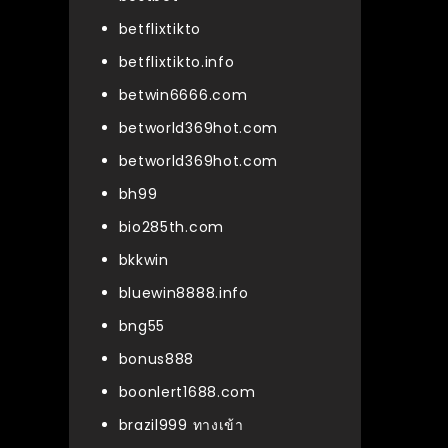
betflixtikto
betflixtikto.info
betwin6666.com
betworld369hot.com
betworld369hot.com
bh99
bio285th.com
bkkwin
bluewin8888.info
bng55
bonus888
boonlert1688.com
brazil999 ทางเข้า