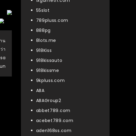
1xgameth.com
55slot
789pluss.com
888pg
8lots.me
ฐาน
ว่า
918Kiss
 sa
918kissauto
fun
918kissme
9kpluss.com
ABA
ABAGroup2
abbet789.com
acebet789.com
aden168ss.com