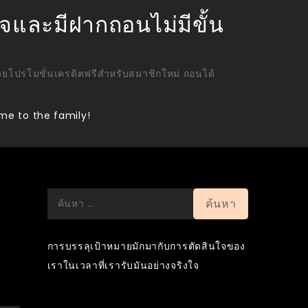
จและมีฝากถอนไม่มีขั้น
้วยโปรโมชั่นเครดิตฟรีสำหรับสมาชิกใหม่ ถอนได้
e to the family!
ค้นหา
สำหรับ:
การบรรลุเป้าหมายมักมากับการตัดสินใจของ
เราในเวลาที่เรารับมันอย่างจริงใจ