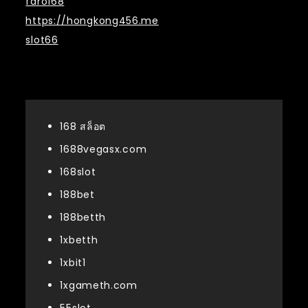
faro168
https://hongkong456.me
slot66
หมวดหมู่
168 สล็อต
1688vegasx.com
168slot
188bet
188betth
1xbetth
1xbit1
1xgameth.com