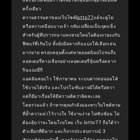
และยังไม่เคยมีการดีเลย์ให้กลุ้มอกกลุ้มใจแม้แต่
ครั้งเดียว
ความธรรมดาของเว็บไซต์
lotto77
แม้จะดูไม่
หวือหวาเสมือนบางเจ้า กลับเปลี่ยนเป็นจุดแข็ง
สำหรับผู้ที่ปรารถนาแทงหวยโดยไม่ต้องงวยงงกับ
ฟีพบร์ที่เกินไป ทั้งยังมีสลากกินแบ่งให้เลือกเล่น
มากมาย ครอบคลุมตั้งแต่หวยยอดนิยมไปจนถึง
ลอตเตอรี่ทางเลือกอย่างลอตเตอรี่หุ้นหรือสลาก
กินแบ่งยี่กี
แอดมินตอบไว ใช้ภาษาคน ระบบฝากถอนออโต้
ใช้งานได้จริง และโปรโมชั่นอาจมิได้หวือหวา
แต่ก็มีมาเรื่อยให้มีความคิดว่าผิดละเลย
โดยรวมแล้ว ถ้าหากคุณกำลังมองหาเว็บไซต์หวย
ที่ย้ำความน่าไว้วางใจ ใช้งานง่าย ไม่ซับซ้อน ไม่
ต้องลุ้นว่าจะโดนโกงไหม เว็บ lotto77 ถือได้ว่า
ตัวเลือกที่ดีมาก และก็จากประสบการณ์ 3