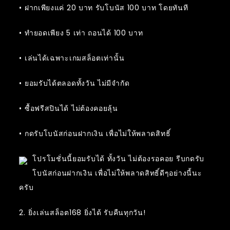
• ฝากเพียงแค่ 20 บาท รับโบนัส 100 บาท โดยทันที
• ทำยอดเพียง 5 เท่า ถอนได้ 100 บาท
• เล่นได้เฉพาะเกมสล็อตเท่านั้น
• ยอมรับได้ตลอดทั้งวัน ไม่มีจำกัด
• ซื้อฟรีสปินได้ ไม่ต้องคอยลุ้น
• กดรับโบนัสก่อนฝากเงิน เพื่อไม่ให้พลาดสิทธิ์
โปรโมชั่นนี้ยอมรับได้ ทั้งวัน ไม่ต้องรอคอย รีบกดรับ
โบนัสก่อนฝากเงิน เพื่อไม่ให้พลาดสิทธิ์ดีๆอย่างนี้นะ
ครับ
2. ยิ่งเล่นสล็อต168 ยิ่งได้ รับคืนทุกวัน!