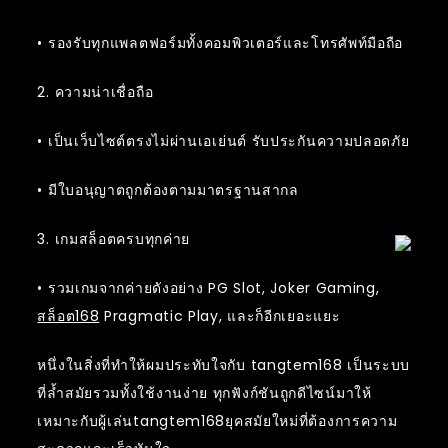
• รองรับทุกแพลตฟอร์มทั้งคอมพิวเตอร์และโทรศัพท์มือถือ
2. ความน่าเชื่อถือ
• เป็นเว็บไซต์ตรงไม่ผ่านเอเย่นต์ รับประกันความปลอดภัย
• มีใบอนุญาตถูกต้องตามมาตรฐานสากล
3. เกมสล็อตครบทุกค่าย
• รวมเกมจากค่ายดังอย่าง PG Slot, Joker Gaming,
สล็อต168
Pragmatic Play, และก็อีกเยอะแยะ
หนึ่งในสิ่งที่ทำให้ผมประทับใจกับ tangtem168 เป็นระบบ
ที่ล้ำสมัยรวมทั้งใช้งานง่าย ทุกฟังก์ชันถูกดีไซน์มาให้
เหมาะกับผู้เล่นtangtem168ยุคสมัยใหม่ที่ต้องการความ