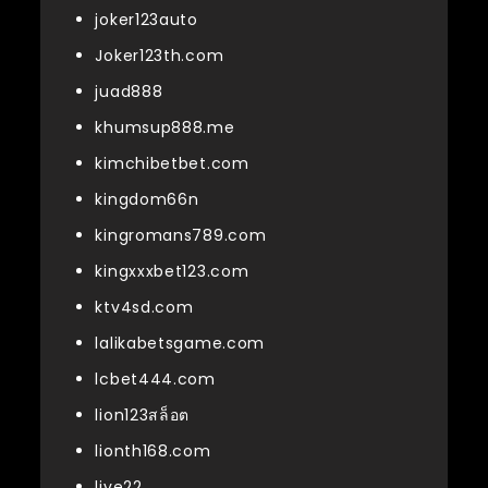
joker123auto
Joker123th.com
juad888
khumsup888.me
kimchibetbet.com
kingdom66n
kingromans789.com
kingxxxbet123.com
ktv4sd.com
lalikabetsgame.com
lcbet444.com
lion123สล็อต
lionth168.com
live22