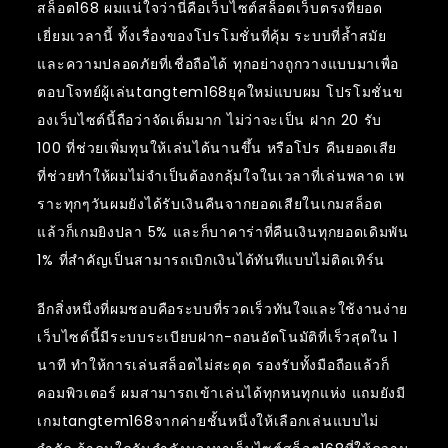
สล็อต168 ผมแน่ใจว่านี่คือเว็บไซต์สล็อตเว็บตรงที่ยอด
เยี่ยมเวลานี้ ทั้งเรื่องของโปรโมชั่นที่คุ้ม ระบบที่ล้ำสมัย
และความปลอดภัยที่เชื่อถือได้ ทุกอย่างถูกวางแบบมาเพื่อ
ตอบโจทย์ผู้เล่นtangtem168ยุคใหม่แบบผม โปรโมชั่นข
องเว็บไซต์นี้ถือว่าจัดเต็มมาก ไม่ว่าจะเป็น ฝาก 20 รับ
100 ที่ช่วยเพิ่มทุนให้เล่นได้นานขึ้น หรือโปร คืนยอดเสีย
ที่ช่วยทำให้ผมไม่จำเป็นต้องกลุ้มใจในเวลาที่เล่นพลาด เพ
ราะทุกๆวันผมยังได้รับเงินคืนจากยอดเสียในเกมสล็อต
แล้วก็เกมยิงปลา 5% และก็บาคาร่าที่คืนเงินทุกยอดเดิมพัน
1% ที่สำคัญเป็นสามารถเบิกเงินได้ทันทีแบบไม่ติดเทิร์น
อีกสิ่งหนึ่งที่ผมชอบคือระบบที่รวดเร็วทันใจและใช้งานง่าย
เว็บไซต์นี้มีระบบระเบียบฝาก-ถอนอัตโนมัติที่เร็วสุดใน 1
นาที ทำให้การเล่นสล็อตไม่สะดุด รองรับทั้งมือถือแล้วก็
คอมพิวเตอร์ ผมสามารถเข้าเล่นได้ทุกหนทุกแห่ง แถมยังมี
เกมtangtem168จากค่ายชั้นหนึ่งให้เลือกเล่นแบบไม่