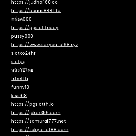
https://judhai168.co
https://bonus888.life
สล็อต888
https://pgslot.today
pussy888
https://www.sexyauto168.xyz
slotxo24hr
slotpg
หนังโป๊ไทย
1xbetth
funny18
kiss918
https://pgslotth.io
https://joker356.com
https://samurai777.net
https://tokyoslot88.com