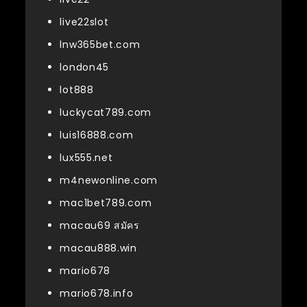
live22slot
lnw365bet.com
london45
lot888
luckycat789.com
luis16888.com
lux555.net
m4newonline.com
mac1bet789.com
macau69 สมัคร
macau888.win
mario678
mario678.info