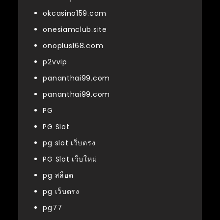
okcasino159.com
onesiamclub.site
onoplus168.com
p2vvip
pananthai99.com
pananthai99.com
PG
PG Slot
pg slot เว็บตรง
PG Slot เว็บใหม่
pg สล็อต
pg เว็บตรง
pg77