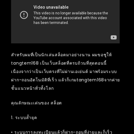
สำหรับผมที่เป็นนักเล่นสล็อตมาอย่างนาน ผมขอชูให้
tangtem168 เป็นเว็บสล็อตที่ครบถ้วนที่สุดตอนนี้
เนื่องจากว่าเป็นเว็บตรงที่ไม่ผ่านเอเย่นต์ มาพร้อมระบบ
ฝาก-ถอนอัตโนมัติที่เร็ว แล้วก็เกมtangtem168จากค่าย
ชั้นแนวหน้าทั่วทั้งโลก
คุณลักษณะเด่นของ สล็อต
1. ระบบล้ำยุค
• ระบบการลงทะเบียนแล้วก็ฝาก-ถอนที่ง่ายและก็เร็ว