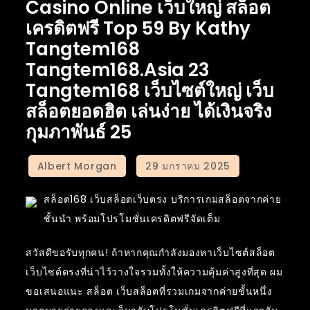
Casino Online เว็บใหญ่ สล็อต
เครดิตฟรี Top 59 By Kathy
Tangtem168
Tangtem168.asia 23
Tangtem168 เว็บไซต์ใหญ่ เว็บ
สล็อตยอดฮิต เล่นง่าย ได้เงินจริง
กุมภาพันธ์ 25
สล็อต168 เว็บสล็อตเว็บตรง บริการเกมสล็อตจากค่าย
ชั้นนำ พร้อมโปรโมชั่นเครดิตฟรีจัดเต็ม
สวัสดีขอรับทุกคน! ถ้าหากคุณกำลังมองหาเว็บไซต์สล็อต
เว็บไซต์ตรงที่น่าไว้วางใจรวมทั้งให้ความคุ้มค่าสูงที่สุด ผม
ขอเสนอแนะ สล็อต เว็บสล็อตที่รวมเกมจากค่ายชั้นหนึ่ง