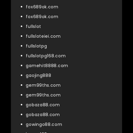
fox689ok.com
fox689ok.com
fullslot
fullsloteiei.com
fullslotpg
fullslotpg168.com
gamehit8888.com
gaojing888
gem99ths.com
gem99ths.com
gobaza88.com
gobaza88.com
gowingo88.com