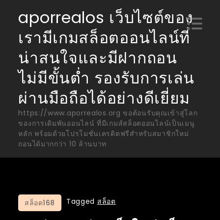
Skip
aporrealos เว็บไซต์ของ
to
เรามีเกมสล็อตออนไลน์ที่
content
น่าสนใจและมีฝากถอน
ไม่มีขั้นต่ำ รองรับการเล่น
ผ่านมือถือได้อย่างดีเยี่ยม
https://www.aporrealos.org ขอต้อนรับคุณเข้าสู่โลก
ของการเดิมพันออนไลน์ ที่มีเกมส์สล็อตออนไลน์เป็นเมนู
หลัก พร้อมด้วยโปรโมชั่นเครดิตฟรีสำหรับสมาชิกใหม่
ถอนได้มากกว่า 10 ล้านบาท
Tagged
สล็อต
สล็อต168