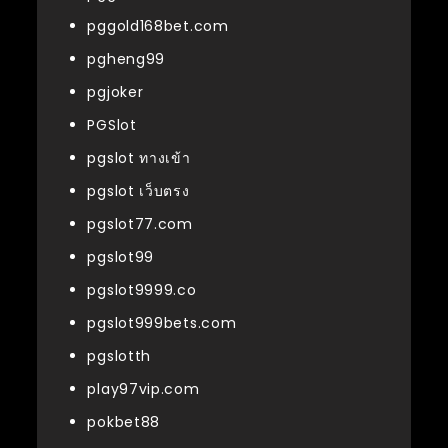
pggold168bet.com
pgheng99
pgjoker
PGSlot
pgslot ทางเข้า
pgslot เว็บตรง
pgslot77.com
pgslot99
pgslot9999.co
pgslot999bets.com
pgslotth
play97vip.com
pokbet88