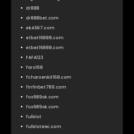
dr888
dr888bet.com
ek4567.com
etbet16888.com
etbet16888.com
FAFA123
faro168
fcharoenkit168.com
finfinbet789.com
fox689ok.com
fox689ok.com
fullslot
fullsloteiei.com