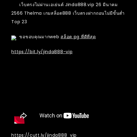
เว็บตรงไม่ผ่านเอเย่นต์ Jinda888.vip 26 มีนาคม
2566 Thelma เกมสล็อต888 เว็บตรงฝากถอนไม่มีขั้นต่ำ
Top 23
ขอขอบคุณมากweb
สล็อต pg ที่ดีที่สุด
https://bit.ly/jinda888-vip
https://cutt.ly/jinda888_vip