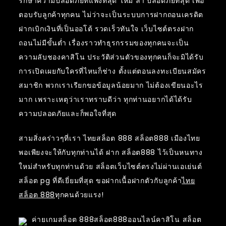
รักษาความปลอดภัยที่แพงที่สุด ใหม่ ล้ำ ปลอดภัยที่สุด เพื่อ
ตอบรับลูกค้าทุกคน ไม่ว่าจะเป็นระบบการฝากถอนเครดิต
ฝากเบิกเงินที่เป็นออโต้ รวดเร็วทันใจ เว็บไซต์ตรงฝาก
ถอนไม่มีขั้นต่ำ เรื่องราวทำธุรกรรมของทุกคนจะเป็น
ความลับชองคาสิโน ประวัติส่วนตัวของทุกคนก็จะมิได้รับ
การเปิดเผยกับใครที่ไหนก็ช่าง ตั้งแต่ตอนลงทะเบียนสมัคร
สมาชิก พวกเราเรียกขอข้อมูลน้อยมาก ไม่ต้องเขียนอะไร
มาก เพราะเหตุว่าเราทราบดีว่า ทุกท่านอยากได้ได้รับ
ความปลอดภัยและก็พอใจที่สุด
สามสิ่งคร่าวๆที่เรา ไทยสล็อต 888 สล็อต888 เมืองไทย
พอเพียงจะให้กับทุกท่านได้ ฝาก สล็อต888 ไว้เป็นหนทาง
ใหม่สำหรับทุกท่านด้วย สล็อตเว็บไซต์ตรงไม่ผ่านเอเย่นต์
สล็อต pg ที่ดีเยี่ยมที่สุด ขอฝากเนื้อฝากตัวกับลูกค้า
ไทย
สล็อต 888
ทุกคนด้วยแรง!
ค่ายเกมสล็อต 888สล็อต888ออนไลน์คาสิโน สล็อต