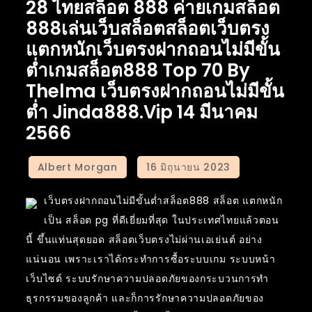
28 ไทยสล็อต 888 ค่ายเกมสล็อต
888เล่นเว็บสล็อตสล็อตเว็บตรง
แตกหนักเว็บตรงฝากถอนไม่มีขั้น
ต่ำเกมสล็อต888 Top 70 By
Thelma เว็บตรงฝากถอนไม่มีขั้น
ต่ำ Jinda888.vip 14 มีนาคม
2566
เว็บตรงฝากถอนไม่มีขั้นต่ำสล็อต888 สล็อต แตกหนัก
เป็น สล็อต pg ที่ดีเยี่ยมที่สุด ในประเทศไทยแล้วตอน
นี้ ขึ้นแท่นสุดยอด สล็อตเว็บตรงไม่ผ่านเอเย่นต์ อย่าง
แน่นอน เพราะเราได้กระทำการซื้อระบบเกม ระบบหน้า
เว็บไซต์ ระบบรักษาความปลอดภัยของกระบวนการทำ
ธุรกรรมของลูกค้า และก็การรักษาความปลอดภัยของ