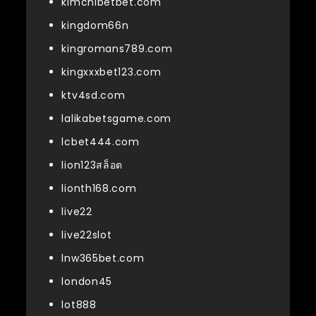
kimchibetbet.com
kingdom66n
kingromans789.com
kingxxxbet123.com
ktv4sd.com
lalikabetsgame.com
lcbet444.com
lion123สล็อต
lionth168.com
live22
live22slot
lnw365bet.com
london45
lot888