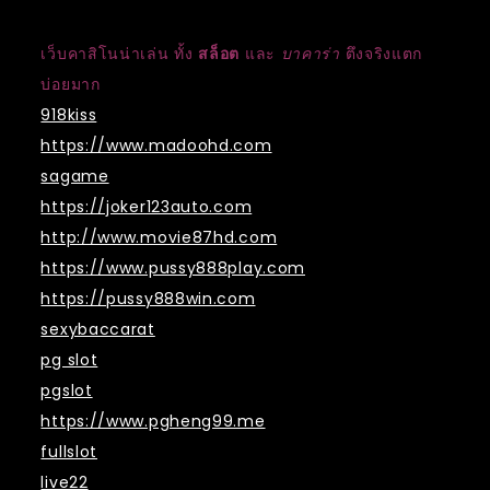
เว็บคาสิโนน่าเล่น ทั้ง
สล็อต
และ
บาคาร่า
ตึงจริงแตก
บ่อยมาก
918kiss
https://www.madoohd.com
sagame
https://joker123auto.com
http://www.movie87hd.com
https://www.pussy888play.com
https://pussy888win.com
sexybaccarat
pg slot
pgslot
https://www.pgheng99.me
fullslot
live22