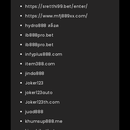
https://sretthi99.bet/enter/
https://www.mfj889xx.com/
hydra888 สล็อต
ib888pro.bet
ib888pro.bet
infyplus888.com
item388.com
jinda888
Joker123
joker123auto
Joker123th.com
juad888
khumsup888.me