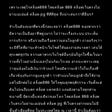
เพราะเหตุไรสล็อต888 ไทยสล็อต 888 สล็อตเว็บตรงไม่
ผ่านเอเย่นต์ สล็อต pg ที่ดีที่สุด ถึงน่าเล่นกว่าที่อื่นๆ?
จำเป็นต้องบอกที่ตรงนี้ก่อนเลยว่า สล็อต888 ของพวกเรา
มีความเป็นมืออาชีพสูงมาก ไม่ว่าจะเรื่องระบบ ประเด็น
การบริการ หรือรวมถึงเรื่องความสนใจลูกค้า ถามจริงๆว่า
จะมีที่ใดที่มานะทำหน้าเว็บไซต์ให้มองง่ายสบายตา เล่นได้
ทุกเพศทุกวัย ธรรมดาพวกเว็บไซต์อื่นๆมันก็ถูกใจซื้อเว็บมา
รวมทั้งไวอย่างนั้นเฉยๆไม่แก้อะไรเลย อาจจะเพราะเหตุ
ว่าทุนน้อยไม่มีเงินว่าจ้างแก้ ไหมมีความเข้าใจในเรื่องที่
เกี่ยวข้องกับการดูแลลูกค้า ว่าทำแบบไหนลูกค้าถึงใช้ง่าย
แต่ไม่อีกต่อไป สล็อต888 ใส่ใจคุณทุกพฤติกรรม เริ่มตั้งแต่
ต้นไปจนถึงแตก สล็อต แตกหนัก แถมยังตามใจทุกท่าน
ขนาดนี้ มีตรงนี้แห่งเดียวของโลก ไทยสล็อต 888 สล็อต
เว็บตรงไม่ผ่านเอเย่นต์ สล็อต pg ที่เว็บตรงฝากถอนไม่มี
ขั้นต่ำเยี่ยมที่สุด ในประเทศไทย ณ เวลานี้ จำเป็นต้องเรา