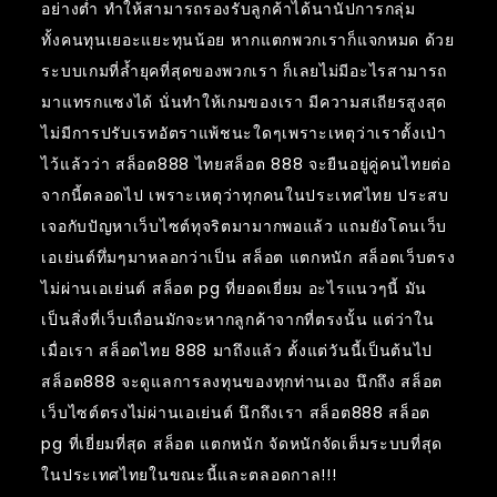
อย่างต่ำ ทำให้สามารถรองรับลูกค้าได้นานัปการกลุ่ม
ทั้งคนทุนเยอะแยะทุนน้อย หากแตกพวกเราก็แจกหมด ด้วย
ระบบเกมที่ล้ำยุคที่สุดของพวกเรา ก็เลยไม่มีอะไรสามารถ
มาแทรกแซงได้ นั่นทำให้เกมของเรา มีความสเถียรสูงสุด
ไม่มีการปรับเรทอัตราแพ้ชนะใดๆเพราะเหตุว่าเราตั้งเป่า
ไว้แล้วว่า สล็อต888 ไทยสล็อต 888 จะยืนอยู่คู่คนไทยต่อ
จากนี้ตลอดไป เพราะเหตุว่าทุกคนในประเทศไทย ประสบ
เจอกับปัญหาเว็บไซต์ทุจริตมามากพอแล้ว แถมยังโดนเว็บ
เอเย่นต์ทึ่มๆมาหลอกว่าเป็น สล็อต แตกหนัก สล็อตเว็บตรง
ไม่ผ่านเอเย่นต์ สล็อต pg ที่ยอดเยี่ยม อะไรแนวๆนี้ มัน
เป็นสิ่งที่เว็บเถื่อนมักจะหากลูกค้าจากที่ตรงนั้น แต่ว่าใน
เมื่อเรา สล็อตไทย 888 มาถึงแล้ว ตั้งแต่วันนี้เป็นต้นไป
สล็อต888 จะดูแลการลงทุนของทุกท่านเอง นึกถึง สล็อต
เว็บไซต์ตรงไม่ผ่านเอเย่นต์ นึกถึงเรา สล็อต888 สล็อต
pg ที่เยี่ยมที่สุด สล็อต แตกหนัก จัดหนักจัดเต็มระบบที่สุด
ในประเทศไทยในขณะนี้และตลอดกาล!!!