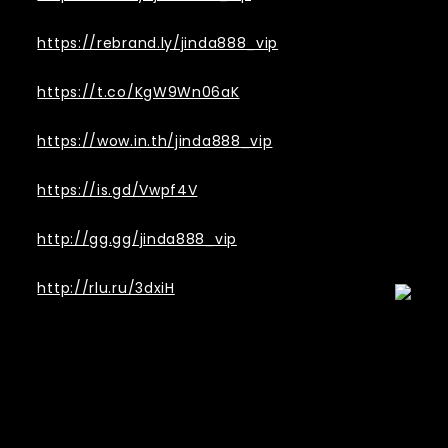
https://rebrand.ly/jinda888_vip
https://t.co/KgW9Wn06aK
https://wow.in.th/jinda888_vip
https://is.gd/Vwpf4V
http://gg.gg/jinda888_vip
http://rlu.ru/3dxiH