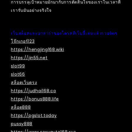
การบรรลุเป้าหมายมักมากับการตัดสินใจของเราในเวลาที่
เรารับมันอย่างจริงใจ
เว็บสล็อตและบาคาร่าของโครตดีเว็บนี้เล่นแล้วรวยจัดๆ
โจ๊กเกอร์123
https://hengjing168.wiki
https://jin55.net
slot99
slot66
สล็อตเว็บตรง
https://judhai168.co
https://bonus888.life
สล็อต888
https://pgslot.today
pussy888
https://www.sexyauto168.xyz