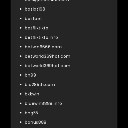
baslot168
bestbet
betflixtikto
betflixtikto.info
betwin6666.com
betworld369hot.com
betworld369hot.com
bh99
bio285th.com
bkkwin
bluewin8888.info
bng55
bonus888