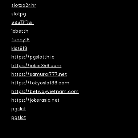
slotxo24hr
slotpg
หนังโป๊ไทย
1xbetth
funny18
kiss918
https://pgslotth.io
https://joker356.com
https://samurai777.net
https://tokyoslot88.com
https://betwayvietnam.com
https://jokerasia.net
pgslot
pgslot