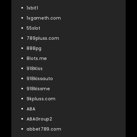
1xbit1
1xgameth.com
55slot
789pluss.com
888pg
8lots.me
918Kiss
918kissauto
918kissme
9kpluss.com
ABA
ABAGroup2
abbet789.com