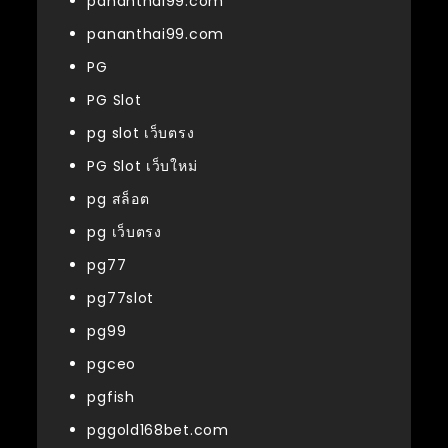
pananthai99.com
pananthai99.com
PG
PG Slot
pg slot เว็บตรง
PG Slot เว็บใหม่
pg สล็อต
pg เว็บตรง
pg77
pg77slot
pg99
pgceo
pgfish
pggold168bet.com