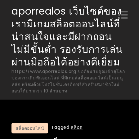
Skip
aporrealos เว็บไซต์ของ
to
เรามีเกมสล็อตออนไลน์ที่
content
น่าสนใจและมีฝากถอน
ไม่มีขั้นต่ำ รองรับการเล่น
ผ่านมือถือได้อย่างดีเยี่ยม
https://www.aporrealos.org ขอต้อนรับคุณเข้าสู่โลก
ของการเดิมพันออนไลน์ ที่มีเกมส์สล็อตออนไลน์เป็นเมนู
หลัก พร้อมด้วยโปรโมชั่นเครดิตฟรีสำหรับสมาชิกใหม่
ถอนได้มากกว่า 10 ล้านบาท
Tagged
สล็อต
สล็อตออนไลน์