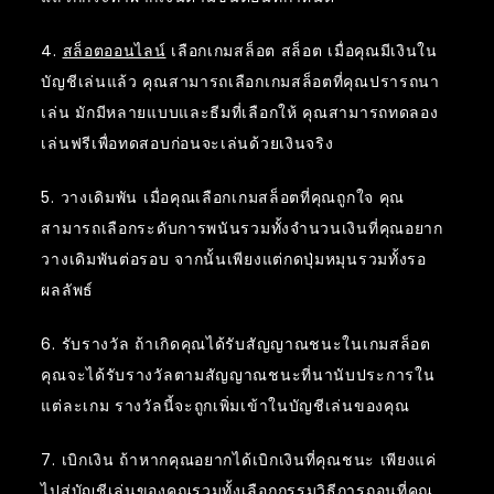
4.
สล็อตออนไลน์
เลือกเกมสล็อต สล็อต เมื่อคุณมีเงินใน
บัญชีเล่นแล้ว คุณสามารถเลือกเกมสล็อตที่คุณปรารถนา
เล่น มักมีหลายแบบและธีมที่เลือกให้ คุณสามารถทดลอง
เล่นฟรีเพื่อทดสอบก่อนจะเล่นด้วยเงินจริง
5. วางเดิมพัน เมื่อคุณเลือกเกมสล็อตที่คุณถูกใจ คุณ
สามารถเลือกระดับการพนันรวมทั้งจำนวนเงินที่คุณอยาก
วางเดิมพันต่อรอบ จากนั้นเพียงแต่กดปุ่มหมุนรวมทั้งรอ
ผลลัพธ์
6. รับรางวัล ถ้าเกิดคุณได้รับสัญญาณชนะในเกมสล็อต
คุณจะได้รับรางวัลตามสัญญาณชนะที่นานับประการใน
แต่ละเกม รางวัลนี้จะถูกเพิ่มเข้าในบัญชีเล่นของคุณ
7. เบิกเงิน ถ้าหากคุณอยากได้เบิกเงินที่คุณชนะ เพียงแค่
ไปสู่บัญชีเล่นของคุณรวมทั้งเลือกกรรมวิธีการถอนที่คุณ