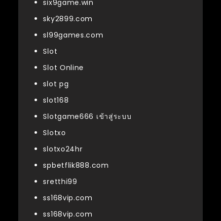
six9game.win
sky2899.com
sl99games.com
Slot
Slot Online
slot pg
slot168
Slotgame666 เข้าสู่ระบบ
Slotxo
slotxo24hr
spbetflik888.com
sretthi99
ss168vip.com
ss168vip.com