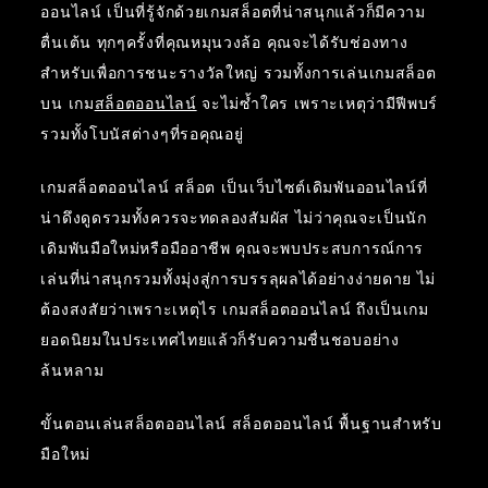
ออนไลน์ เป็นที่รู้จักด้วยเกมสล็อตที่น่าสนุกแล้วก็มีความ
ตื่นเต้น ทุกๆครั้งที่คุณหมุนวงล้อ คุณจะได้รับช่องทาง
สำหรับเพื่อการชนะรางวัลใหญ่ รวมทั้งการเล่นเกมสล็อต
บน เกม
สล็อตออนไลน์
จะไม่ซ้ำใคร เพราะเหตุว่ามีฟีพบร์
รวมทั้งโบนัสต่างๆที่รอคุณอยู่
เกมสล็อตออนไลน์ สล็อต เป็นเว็บไซต์เดิมพันออนไลน์ที่
น่าดึงดูดรวมทั้งควรจะทดลองสัมผัส ไม่ว่าคุณจะเป็นนัก
เดิมพันมือใหม่หรือมืออาชีพ คุณจะพบประสบการณ์การ
เล่นที่น่าสนุกรวมทั้งมุ่งสู่การบรรลุผลได้อย่างง่ายดาย ไม่
ต้องสงสัยว่าเพราะเหตุไร เกมสล็อตออนไลน์ ถึงเป็นเกม
ยอดนิยมในประเทศไทยแล้วก็รับความชื่นชอบอย่าง
ล้นหลาม
ขั้นตอนเล่นสล็อตออนไลน์ สล็อตออนไลน์ พื้นฐานสำหรับ
มือใหม่