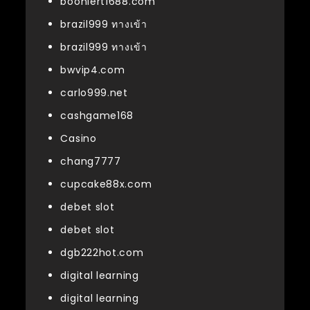
boonlert1688.com
brazil999 ทางเข้า
brazil999 ทางเข้า
bwvip4.com
carlo999.net
cashgame168
Casino
chang7777
cupcake88x.com
debet slot
debet slot
dgb222hot.com
digital learning
digital learning