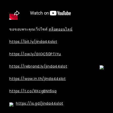
ขอขอบพระคุณเว็ปไซต์
สล็อตออนไลน์
https://bit.ly/jinda44slot
https://ow.ly/GlQC50PTiYu
https://rebrand.ly/jinda44slot
https://wow.in.th/jinda44slot
https://t.co/RXcgBNt6sq
https://is.gd/jinda44slot