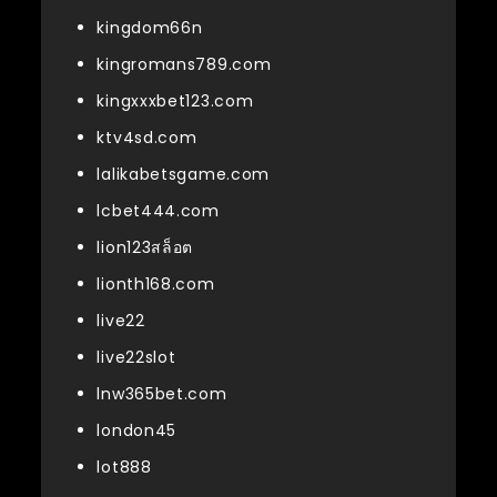
kingdom66n
kingromans789.com
kingxxxbet123.com
ktv4sd.com
lalikabetsgame.com
lcbet444.com
lion123สล็อต
lionth168.com
live22
live22slot
lnw365bet.com
london45
lot888