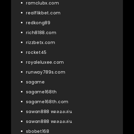
ramclubx.com
realflikbet.com
redkong89
rich8188.com
rizzbetx.com
rocket45
royaleluxee.com
runway789s.com
sagame
sagame168th
sagame168th.com
sawan888 ทดลองเล่น
sawan888 ทดลองเล่น
sbobet168