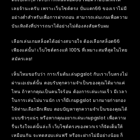
เลยจ้านะครับ เพราะเว็บไซต์ตรง ปั่นแตก66 ของเราไม่มี
อย่างต่ำสำหรับเพื่อการฝากถอน สามารถเล่นเกมเพื่อความ
บันเทิงดังที่ปรารถนาได้อย่างไม่ต้องสงสัยครับผม
เลือกเล่นเกมสล็อตได้อย่างสบายใจ ต้องเลือกสล็อต66
เพียงแค่นั้น! เว็บไซต์ตรงแท้ 100% ที่เหมาะสมที่สุดในไทย
สมัครเลย!
เห็นไหมขอรับว่า การเริ่มต้นเล่นpgslot กับเราเว็บตรงไม่
ผ่านเอเย่นต์นั้น ตอบรับทุกความจำเป็นของคุณได้มากแค่
ไหน ถ้าหากคุณเป็นคนใจร้อน ต้องการเล่นเกมเร็ว มีเวลา
ในการเล่นไม่นานนัก เราก็มีเกมpgslot มากมายก่ายกอง
ให้ท่านเลือกอีกเพียบ ตอบปัญหาทุกความจำเป็นของคุณได้
แบบชิวๆแน่ๆ หรือหากคุณอยากเล่นเกมpgslot เพื่อความ
รื่นเริงใจแค่นั้นล่ะก็ เว็บไซต์ตรงของพวกเราก็จัดเต็มให้
เหมือนกัน จะทดสอบเล่นฟรี หรือจะฝากไม่มีอย่างน้อย ก็