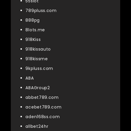
55slot
789pluss.com
888pg
8lots.me
918Kiss
918kissauto
918kissme
9kpluss.com
ABA
ABAGroup2
abbet789.com
acebet789.com
aden168ss.com
allbet24hr