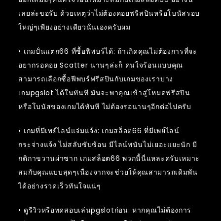
เลยล่ะขอรับ ด้วยเหตุว่าไม่ต้องคอยฟรีสปินหรือโบนัสรอบ
ใหญ่ๆเพียงอย่างเดียวนั่นเองครับผม
• เกมปั่นแตก66 ที่ซื้อฟีพบร์ได้: ถ้าเกิดคุณไม่ต้องการที่จะ
อยากรอคอย Scatter นานๆล่ะก็ คนใจร้อนแบบคุณ
สามารถเลือกซื้อฟีพบร์ฟรีสปินกับเกมของเราบาง
เกมpgslot ได้ในทันที มันจะพาคุณเข้าสู่โหมดฟรีสปิน
หรือโบนัสของเกมได้ทันที ไม่ต้องรอนานๆอีกต่อไปครับ
• เกมที่มีเพย์ไลน์แจ่มแจ้ง: เกมสล็อต66 ที่มีเพย์ไลน์
กระจ่างแจ้ง ไม่สลับซับซ้อน มีไลน์พนันไม่เยอะแยะนัก มี
กติกาขวานผ่าซาก เกมสล็อต66 พวกนี้นี่แหละครับเหมาะ
สมกับคุณแบบสุดๆเนื่องจากจะช่วยให้คุณสามารถเดิมพัน
ได้อย่างรวดเร็วทันใจแน่ๆ
• ดูรีวิวหรือทดสอบเล่นpgslotก่อน: หากคุณไม่ต้องการ