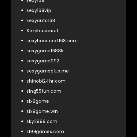
sexy168
sexy168vip
sexyauto168
Sexybaccarat
sexybaccarat168.com
sexygame1688k
sexygame992
sexygameplus.me
shinobi24hr.com
sing55fun.com
six9game
six9game.win
sky2899.com
sl99games.com