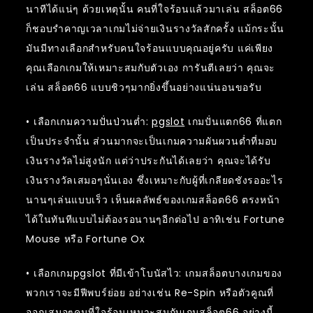
นาทีได้แน่ๆ ด้วยเหตุนั้น คนที่ใจร้อนแล้วมาเล่น สล็อต66
ก็ชอบรำคาญเวลาเกมไม่จ่ายเงินรางวัลสักครั้ง แม้กระนั้น
มันมีทางเลือกสำหรับคนใจร้อนแบบคุณอยู่ครับ แค่เพียง
คุณเลือกเกมให้เหมาะสมกับตัวเอง การันตีเลยว่า คุณจะ
เล่น สล็อต66 แบบชิวๆมากยิ่งขึ้นอย่างแน่นอนขอรับ
• เลือกเกมความปั่นป่วนต่ำ:
pgslot
เกมปั่นแตก66 ที่แตก
เป็นประจำนั้น ส่วนมากจะเป็นเกมความผันผวนต่ำที่มอบ
เงินรางวัลไม่สูงนัก แต่ว่าประกันได้เลยว่า คุณจะได้รับ
เงินรางวัลเสมอๆนั่นเอง ซึ่งเหมาะกับผู้ที่เกลียดชังรออะไร
นานๆเล่นแบบเร็ว เห็นผลลัพธ์ของเกมสล็อต66 ตรงหน้า
ได้ในทันทีแบบไม่ต้องรอนานๆอีกต่อไป อาทิเช่น Fortune
Mouse หรือ Fortune Ox
• เลือกเกมpgslot ที่มีเข้าโบนัสไว: เกมสล็อตบางเกมของ
พวกเราจะมีฟีพบร์ย่อย อย่างเช่น Re-Spin หรือตัวคูณที่
ออกเสมอๆคนที่ใจร้อนเหมาะสมกับเกมสล็อต66 อย่างนี้