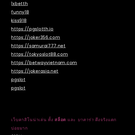
1xbetth
funny18
kiss918
https://pgslotth.io
https://joker356.com
https://samurai777.net
https://tokyoslot88.com
https://betwayvietnam.com
https://jokerasia.net
pgslot
pgslot
เว็บคาสิโนน่าเล่น ทั้ง
สล็อต
และ
บาคาร่า
ตึงจริงแตก
บ่อยมาก