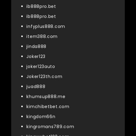
ib888pro.bet
ib888pro.bet
infyplus888.com
item388.com
jinda888
Joker123
joker123auto
Joker123th.com
juad888
khumsup888.me
kimchibetbet.com
kingdom66n
kingromans789.com