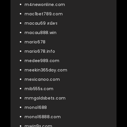
m4newonline.com
mac1bet789.com
macau69 สมัคร
macau888.win
mario678
mario678.info
medee989.com
meekin365day.com
mexicanoo.com
mib555s.com
mmgoldsbets.com
mono1688
mono16888.com
mwin9s.com