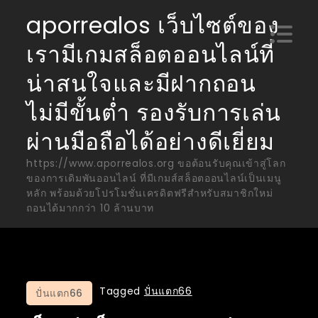
Skip
aporrealos เว็บไซต์ของ
to
เรามีเกมสล็อตออนไลน์ที่
content
น่าสนใจและมีฝากถอน
ไม่มีขั้นต่ำ รองรับการเล่น
ผ่านมือถือได้อย่างดีเยี่ยม
https://www.aporrealos.org ขอต้อนรับคุณเข้าสู่โลก
ของการเดิมพันออนไลน์ ที่มีเกมส์สล็อตออนไลน์เป็นเมนู
หลัก พร้อมด้วยโปรโมชั่นเครดิตฟรีสำหรับสมาชิกใหม่
ถอนได้มากกว่า 10 ล้านบาท
Tagged
ปั่นแตก66
ปั่นแตก66