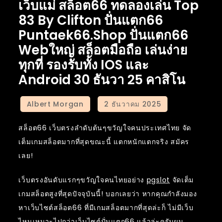
เว็บแม่ สล็อต66 ทดลองเล่น Top
83 By Clifton ปั่นแตก66
Puntaek66.shop ปั่นแตก66
Webใหญ่ สล็อตมือถือ เล่นง่าย
ทุกที่ รองรับทั้ง IOS และ
Android 30 ธันวา 25 คาสิโน
สล็อต66 เว็บตรงลำดับต้นๆขวัญใจคนประเทศไทย จัด
เต็มเกมสล็อตมากที่สุดขณะนี้ แตกหนักแตกจริง สมัคร
เลย!
เว็บตรงอันดับแรกๆขวัญใจคนไทยอย่าง
pgslot
จัดเต็ม
เกมสล็อตสูงที่สุดปัจจุบันนี้! บอกเลยว่า หากคุณกำลังมอง
หาเว็บไซต์สล็อต66 ที่มีเกมสล็อตมากที่สุดล่ะก็ ไม่มีเว็บ
ไหนเหมาะไปกว่าเว็บไซต์ปั่นแตก66 แล้วล่ะครับผม