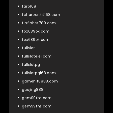
faro168
fcharoenkit168.com
finfinbet789.com
fox689ok.com
fox689ok.com
fullslot
fullsloteiei.com
fullslotpg
fullslotpg168.com
gamehit8888.com
gaojing888
gem99ths.com
gem99ths.com