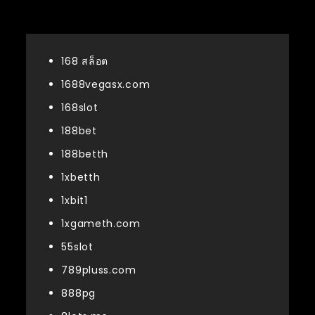
หมวดหมู่
168 สล็อต
1688vegasx.com
168slot
188bet
188betth
1xbetth
1xbit1
1xgameth.com
55slot
789pluss.com
888pg