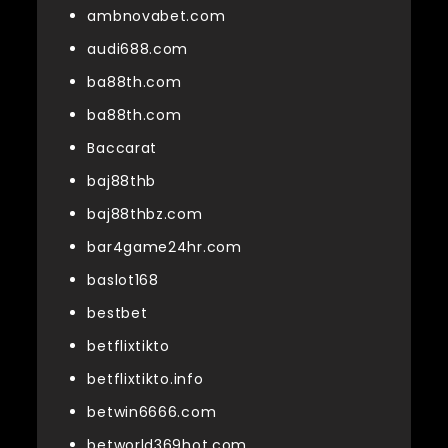
ambnovabet.com
audi688.com
ba88th.com
ba88th.com
Baccarat
baj88thb
baj88thbz.com
bar4game24hr.com
baslot168
bestbet
betflixtikto
betflixtikto.info
betwin6666.com
betworld369hot.com