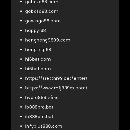
gobaza88.com
gobaza88.com
gowingo88.com
happy168
hengheng9899.com
hengjing168
hi6bet.com
hi6bet.com
https://sretthi99.bet/enter/
https://www.mfj889xx.com/
hydra888 สล็อต
ib888pro.bet
ib888pro.bet
infyplus888.com