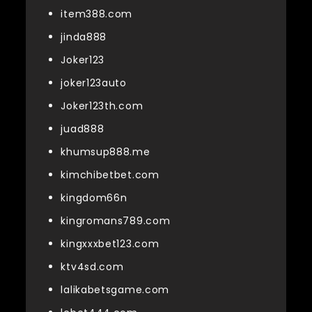
item388.com
jinda888
Joker123
joker123auto
Joker123th.com
juad888
khumsup888.me
kimchibetbet.com
kingdom66n
kingromans789.com
kingxxxbet123.com
ktv4sd.com
lalikabetsgame.com