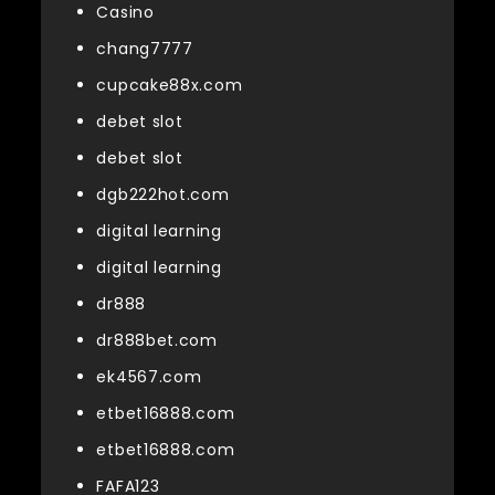
Casino
chang7777
cupcake88x.com
debet slot
debet slot
dgb222hot.com
digital learning
digital learning
dr888
dr888bet.com
ek4567.com
etbet16888.com
etbet16888.com
FAFA123