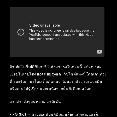
ถ้าเอ๋ยถึงเว็บ188betที่กำลังมาแรงในตอนนี้ สล็อต ยอด
เยี่ยมในเว็บไซต์ยอดนิยมสูงสุด เว็บไซต์แห่งนี้โดดเด่นตรง
ที่ รองรับภาษาไทยเต็มต้นแบบ ไม่ต้องกลัวว่าจะแปลผิด
หรือเล่นไม่รู้เรื่อง นอกเหนือจากนั้นยังมีเกมสล็อต
จากค่ายดังๆล้นหลาม อาทิเช่น
• PG Slot – ค่ายยอดนิยมที่มีเกมสล็อตแตกง่ายและก็