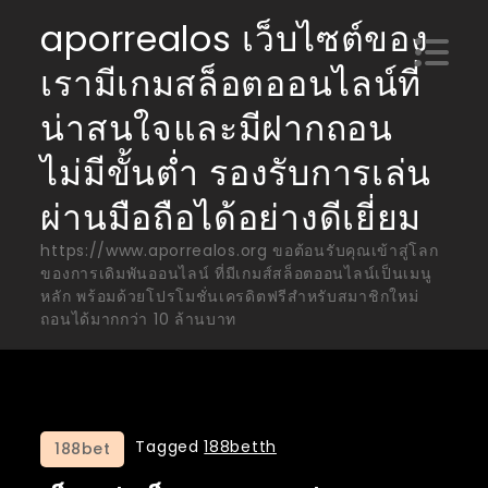
Skip
aporrealos เว็บไซต์ของ
to
เรามีเกมสล็อตออนไลน์ที่
content
น่าสนใจและมีฝากถอน
ไม่มีขั้นต่ำ รองรับการเล่น
ผ่านมือถือได้อย่างดีเยี่ยม
https://www.aporrealos.org ขอต้อนรับคุณเข้าสู่โลก
ของการเดิมพันออนไลน์ ที่มีเกมส์สล็อตออนไลน์เป็นเมนู
หลัก พร้อมด้วยโปรโมชั่นเครดิตฟรีสำหรับสมาชิกใหม่
ถอนได้มากกว่า 10 ล้านบาท
Tagged
188betth
188bet