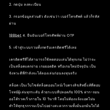
2. กดปุ่ม ลงทะเบียน
3. กรอกข้อมูลส่วนตัว ดังเช่นว่า เบอร์โทรศัพท์ แล้วก็รหัส
ผ่าน
188bet
4. ยืนยันเบอร์โทรศัพท์ผ่าน OTP
5. เข้าสู่ระบบรวมทั้งกดรับเครดิตฟรีได้เลย
เครดิตฟรีที่ได้สามารถใช้ทดสอบเล่นได้ทุกเกม ไม่ว่าจะ
เป็นสล็อตแตกง่าย เกมยอดฮิต หรือเกมใหม่ปัจจุบัน เป็น
จังหวะดีที่กำลังจะได้ลองเล่นก่อนลงทุนจริง
สล็อต เป็นเว็บไซต์สล็อตออนไลน์เว็บตรงลิขสิทธิ์แท้ที่ตอบ
โจทย์ผู้เล่นทุกระดับ ด้วยระบบที่ปลอดภัย 100% ฝาก-ถอน
ออโต้รวดเร็วภายใน 10 วินาที โดยไม่ต้องแจ้งแอดไม่น
ทำให้ทุกธุรกรรมเป็นไปอย่างสะดวกรวมทั้งมั่นอกมั่นใจได้