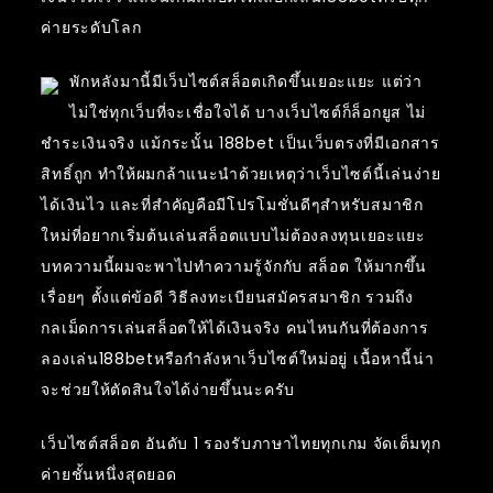
ค่ายระดับโลก
พักหลังมานี้มีเว็บไซต์สล็อตเกิดขึ้นเยอะแยะ แต่ว่า
ไม่ใช่ทุกเว็บที่จะเชื่อใจได้ บางเว็บไซต์ก็ล็อกยูส ไม่
ชำระเงินจริง แม้กระนั้น 188bet เป็นเว็บตรงที่มีเอกสาร
สิทธิ์ถูก ทำให้ผมกล้าแนะนำด้วยเหตุว่าเว็บไซต์นี้เล่นง่าย
ได้เงินไว และที่สำคัญคือมีโปรโมชั่นดีๆสำหรับสมาชิก
ใหม่ที่อยากเริ่มต้นเล่นสล็อตแบบไม่ต้องลงทุนเยอะแยะ
บทความนี้ผมจะพาไปทำความรู้จักกับ สล็อต ให้มากขึ้น
เรื่อยๆ ตั้งแต่ข้อดี วิธีลงทะเบียนสมัครสมาชิก รวมถึง
กลเม็ดการเล่นสล็อตให้ได้เงินจริง คนไหนกันที่ต้องการ
ลองเล่น188betหรือกำลังหาเว็บไซต์ใหม่อยู่ เนื้อหานี้น่า
จะช่วยให้ตัดสินใจได้ง่ายขึ้นนะครับ
เว็บไซต์สล็อต อันดับ 1 รองรับภาษาไทยทุกเกม จัดเต็มทุก
ค่ายชั้นหนึ่งสุดยอด