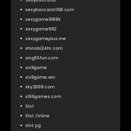
sexybaccarat168.com
sexygame1688k
sexygame992
sexygameplus.me
shinobi24hr.com
sing55fun.com
six9game
six9game.win
sky2899.com
sl99games.com
Slot
Slot Online
slot pg