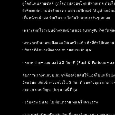
ผู้ใดกันแน่สายชิลล์ ถูกใจภาพสวยๆโทนสีพาสเทล ต้อง
ดีเพียงแค่ความน่ารักนะคะ แต่ซ่อนฟีเจอร์ “สัญลักษณ์ข
เต็มหน้าหน้าจอ รับเงินรางวัลกันไปแบบงงงันๆเลยคะ
เพราะเหตุไรระบบข้างหลังบ้านของ funny18 ถึงเริ่ดที่
นอกจากตัวเกมจะปังและอัปเดตไวแล้ว สิ่งที่ทำให้เหล่าน
บริการที่คิดมาเพื่อความสบายสบายขั้นสุด:
• ระบบฝาก-ถอน ออโต้ 3 วินาที (Fast & Furious ของจ
ลืมการฝากเงินแบบเดิมๆที่ต้องส่งสลิปให้แอดไม่นแล้วนั่
อัจฉริยะ เงินเข้า-ออกไวใน 3 วินาที รองรับทุกธนาคารชั
สะดวก ตอบปัญหาวัยรุ่นยุคนี้ที่สุด
• เว็บตรง มั่นคง ไม่มีอันตราย ทุนครึ้มจ่ายจริง
จะเล่นหลักร้อยหรือหลักล้านก็สบายใจหายห่วง เพราะว่า 