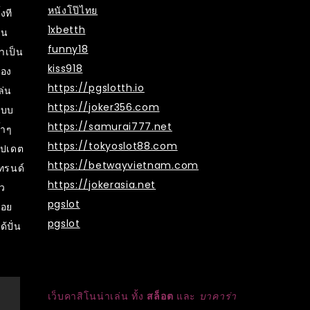
หนังโป๊ไทย
ั้งที
1xbetth
ัน
funny18
ำเป็น
kiss918
้อง
https://pgslotth.io
ล่น
https://joker356.com
แบบ
https://samurai777.net
้ำๆ
https://tokyoslot88.com
ัปเดต
https://betwayvietnam.com
ทรนด์
https://jokerasia.net
ว
pgslot
่อย
pgslot
้ปั่น
เว็บคาสิโนน่าเล่น ทั้ง
สล็อต
และ
บาคาร่า