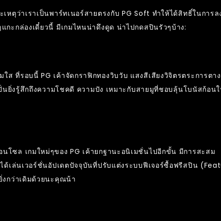
พราะเหตุว่าเราเป็นพาร์ทเนอร์สายตรงกับ PG Soft ทำให้ได้สิทธิ์ในการ
ม่ๆแกะกล่องเดี๋ยวนี้ มีเกมไหนน่าดึงดูด น่าไปกดสปินรัวๆบ้าง:
ส ที่รอบนี้ PG เค้าจัดกราฟิกทองวิบวับ แสงสีเสียงวิจิตรตระการตา
งปั่นยิ่งรู้สึกถึงความโชคดี ความปัง เหมาะกับสายมูที่ชอบลุ้นโบนัสก้อน
คอนโซล เกมใหม่ๆของ PG เค้ายกฐานะอนิเมชั่นไปอีกขั้น มีการสะสม
ด้เล่นเวอร์ชั่นอัปเดตปัจจุบันที่ปรับแต่งระบบฟีเจอร์ซื้อฟรีสปิน (Fea
ิ่งกว่าเดิมด้วยนะคุณน้า