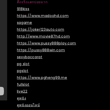
ตึงจริงแตกบ่อยมาก
918kiss
https://www.madoohd.com
sagame
https://joker123auto.com
http://www.movie87hd.com
https://www.pussy888play.com
https://pussy888win.com
sexybaccarat
pg slot
pgslot
https://www.pgheng99.me
fullslot
live22
ดูหนัง
ดูหนังออนไลน์