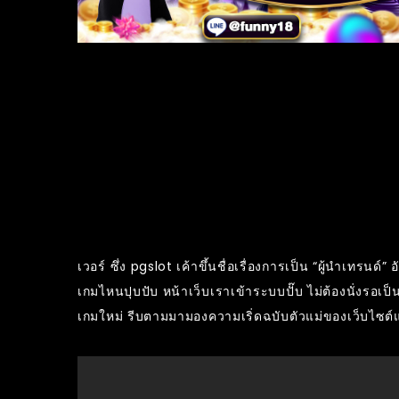
เวอร์ ซึ่ง pgslot เค้าขึ้นชื่อเรื่องการเป็น “ผู้นำเทร
เกมไหนปุบปับ หน้าเว็บเราเข้าระบบปั๊บ ไม่ต้องนั่งรอเป
เกมใหม่ รีบตามมามองความเริ่ดฉบับตัวแม่ของเว็บไซต์แห