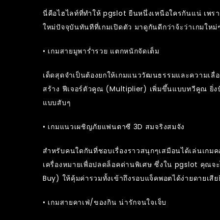
นี่คือไฮไลท์ที่ทำให้ pgslot ยืนหนึ่งเหนือใครกันแน่ เ
ใหม่ปัจจุบันทันทีที่เกมเปิดตัว มาดูกันดีกว่าจ้ะว่าเกมให
• เกมสายมูพาร่ำรวย แตกหนักจัดเต็ม
เด็ดสุดจำเป็นต้องยกให้เกมแนววัฒนธรรมและความเลื่อมใ
สร้าง ฟีเจอร์ตัวคูณ (Multiplier) เพิ่มขึ้นแบบทวีคูณ ยิ่
แบบสับๆ
• เกมแนวเผชิญภัยแฟนตาซี 3D สมจริงสมจัง
สำหรับคนใดกันที่ชอบเรื่องราวสนุกๆเสมือนได้เล่นเกม
เครื่องหมายเพื่อปลดล็อคด่านพิเศษ ซึ่งใน pgslot คุณจะไ
Buy) ให้คุ้มค่ารวมทั้งเข้าถึงรอบแจ็คพอตได้ง่ายดายเสียย
• เกมสายคาเฟ่/ของกิน น่ารักจนใจเจ็บ