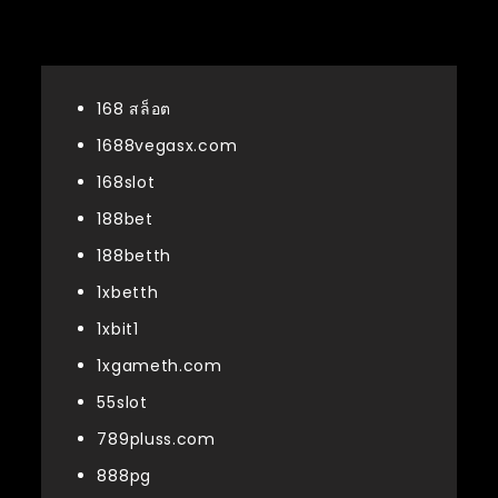
หมวดหมู่
168 สล็อต
1688vegasx.com
168slot
188bet
188betth
1xbetth
1xbit1
1xgameth.com
55slot
789pluss.com
888pg