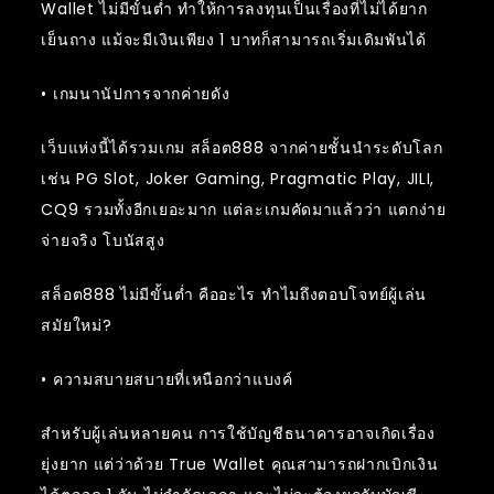
Wallet ไม่มีขั้นต่ำ ทำให้การลงทุนเป็นเรื่องที่ไม่ได้ยาก
เย็นถาง แม้จะมีเงินเพียง 1 บาทก็สามารถเริ่มเดิมพันได้
• เกมนานัปการจากค่ายดัง
เว็บแห่งนี้ได้รวมเกม สล็อต888 จากค่ายชั้นนำระดับโลก
เช่น PG Slot, Joker Gaming, Pragmatic Play, JILI,
CQ9 รวมทั้งอีกเยอะมาก แต่ละเกมคัดมาแล้วว่า แตกง่าย
จ่ายจริง โบนัสสูง
สล็อต888 ไม่มีขั้นต่ำ คืออะไร ทำไมถึงตอบโจทย์ผู้เล่น
สมัยใหม่?
• ความสบายสบายที่เหนือกว่าแบงค์
สำหรับผู้เล่นหลายคน การใช้บัญชีธนาคารอาจเกิดเรื่อง
ยุ่งยาก แต่ว่าด้วย True Wallet คุณสามารถฝากเบิกเงิน