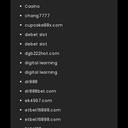
Casino
chang7777
cupcake88x.com
debet slot
debet slot
dgb222hot.com
digital learning
digital learning
dr888
dr888bet.com
ek4567.com
etbet16888.com
etbet16888.com