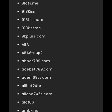
8lots.me
918Kiss
918kissauto
918kissme
9kpluss.com
ABA
ABAGroup2
abbet789.com
acebet789.com
aden168ss.com
allbet24hr
allone745s.com
alot66
ambking