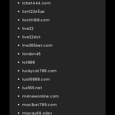
lcbet444.com
lion123สล็อต
lionth168.com
live22
live22slot
lnw365bet.com
london45
lot888
luckycat789.com
luis16888.com
lux555.net
m4newonline.com
mac1bet789.com
macau69 สมัคร