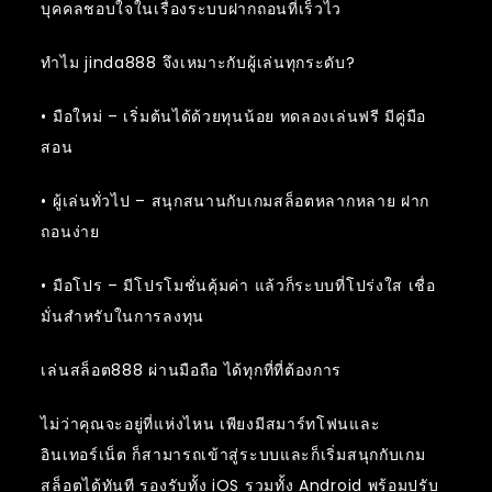
บุคคลชอบใจในเรื่องระบบฝากถอนที่เร็วไว
ทำไม jinda888 จึงเหมาะกับผู้เล่นทุกระดับ?
• มือใหม่ – เริ่มต้นได้ด้วยทุนน้อย ทดลองเล่นฟรี มีคู่มือ
สอน
• ผู้เล่นทั่วไป – สนุกสนานกับเกมสล็อตหลากหลาย ฝาก
ถอนง่าย
• มือโปร – มีโปรโมชั่นคุ้มค่า แล้วก็ระบบที่โปร่งใส เชื่อ
มั่นสำหรับในการลงทุน
เล่นสล็อต888 ผ่านมือถือ ได้ทุกที่ที่ต้องการ
ไม่ว่าคุณจะอยู่ที่แห่งไหน เพียงมีสมาร์ทโฟนและ
อินเทอร์เน็ต ก็สามารถเข้าสู่ระบบและก็เริ่มสนุกกับเกม
สล็อตได้ทันที รองรับทั้ง iOS รวมทั้ง Android พร้อมปรับ