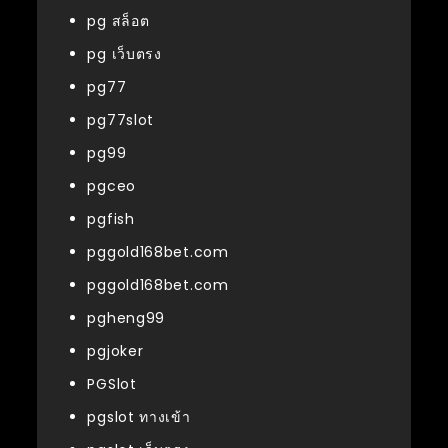
pg สล็อต
pg เว็บตรง
pg77
pg77slot
pg99
pgceo
pgfish
pggold168bet.com
pggold168bet.com
pgheng99
pgjoker
PGSlot
pgslot ทางเข้า