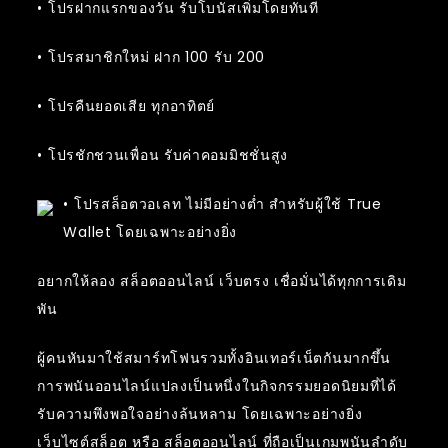
• โปรฝากแรกของวัน รับโบนัสเพิ่มโดยทันที
• โปรสมาชิกใหม่ ฝาก 100 รับ 200
• โปรคืนยอดเสีย ทุกอาทิตย์
• โปรชักชวนเพื่อน รับค่าคอมมิชชั่นสูง
• โปรสล็อตวอเลท ไม่มีอย่างต่ำ สำหรับผู้ใช้ True
Wallet โดยเฉพาะอย่างยิ่ง
อยากให้ลอง สล็อตออนไลน์ เว็บตรง เชื่อมั่นได้ทุกการเดิม
พัน
ผู้คนหันมาใช้สมาร์ทโฟนรวมทั้งอินเทอร์เน็ตกันมากขึ้น
การพนันออนไลน์แปลงเป็นหนึ่งในกิจกรรมยอดนิยมที่ได้
รับความพึงพอใจอย่างล้นหลาม โดยเฉพาะอย่างยิ่ง
เว็บไซต์สล็อต หรือ สล็อตออนไลน์ ที่ถือเป็นเกมพนันลำดับ