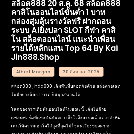
สล็อต888 20 ส.ค. 68 สล็อต888
คาสิโนออนไลน์ขั้นต่ำ 1 บาท
กล่องสุ่มลุ้นรางวัลฟรี ฝากถอน
ระบบ AIยิงปลา SLOT กีฬา คาสิ
โน สล็อตออนไลน์ แนะนำเพื่อน
รายได้หลักแสน Top 64 By Kai
Jin888.shop
สล็อต888
jinda888 เดิมพันที่ปลอดภัยด้วย สล็อตวอเลท
ไม่มีอย่างน้อย 1 บาท ก็สนุกสนานได้
โลกของการเดิมพันออนไลน์ในขณะนี้ เต็มไปด้วย
แพลตฟอร์มที่แข่งขันกันอย่างถึงใจถึงอารมณ์ แต่ว่าสิ่งที่ผู้
เล่นให้ความเอาใจใส่สูงที่สุดไม่ใช่แค่เรื่องของความ