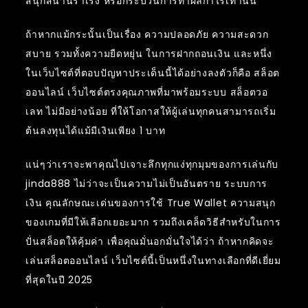
สนุกสนานร่าเริง หรือกระบวนการทำผลกำไรเท่านั้น
ถ้าหากแม้กระนั้นเป็นเรื่อง ความปลอดภัย ความสะดวก
สบาย รวมทั้งความยืดหยุ่น ในการฝากถอนเงิน และหนึ่ง
ในเว็บไซต์ที่ตอบปัญหาประเด็นนี้ได้อย่างลงตัวก็คือ สล็อต
ออนไลน์ เว็บไซต์ตรงคุณภาพที่มาพร้อมระบบ สล็อตวอ
เลท ไม่มีอย่างน้อย ที่ให้โอกาสให้ผู้เล่นทุกคนสามารถเริ่ม
ต้นลงทุนได้แม้มีเงินเพียง 1 บาท
แน่ๆว่าเราจะพาคุณไปเจาะลึกทุกแง่ทุกมุมของการเล่นกับ
jinda888 ไม่ว่าจะเป็นความไม่เป็นอันตราย ระบบการ
เงิน คุณลักษณะเด่นของการใช้ True Wallet ความสนุก
ของเกมที่มีให้เลือกเยอะมาก รวมถึงเคล็ดวิธีสำหรับในการ
ปั่นสล็อตให้คุ้มค่า เพื่อคุณมั่นอกมั่นใจได้ว่า ถ้าหากคิดจะ
เล่นสล็อตออนไลน์ เว็บไซต์นี้เป็นหนึ่งในทางเลือกที่ดีเยี่ยม
ที่สุดในปี 2025