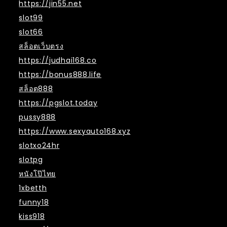
https://jin55.net
slot99
slot66
สล็อตเว็บตรง
https://judhai168.co
https://bonus888.life
สล็อต888
https://pgslot.today
pussy888
https://www.sexyauto168.xyz
slotxo24hr
slotpg
หนังโป๊ไทย
1xbetth
funny18
kiss918