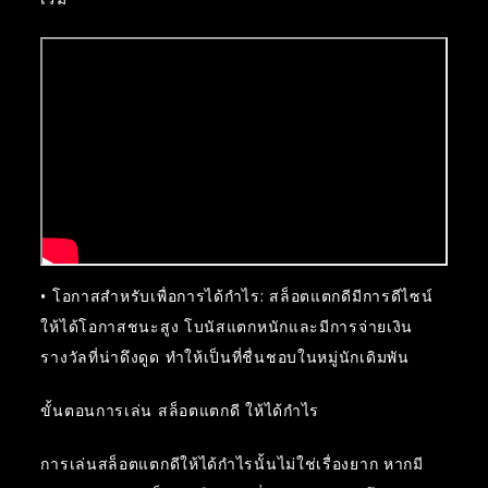
• โอกาสสำหรับเพื่อการได้กำไร: สล็อตแตกดีมีการดีไซน์
ให้ได้โอกาสชนะสูง โบนัสแตกหนักและมีการจ่ายเงิน
รางวัลที่น่าดึงดูด ทำให้เป็นที่ชื่นชอบในหมู่นักเดิมพัน
ขั้นตอนการเล่น สล็อตแตกดี ให้ได้กำไร
การเล่นสล็อตแตกดีให้ได้กำไรนั้นไม่ใช่เรื่องยาก หากมี