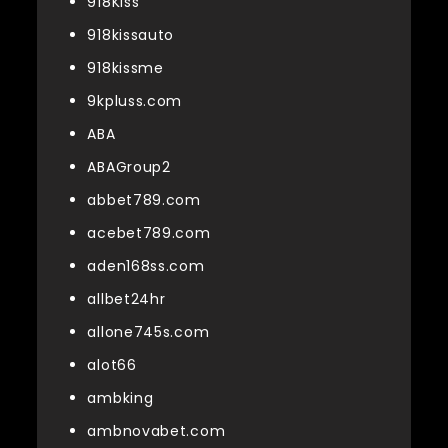
918Kiss
918kissauto
918kissme
9kpluss.com
ABA
ABAGroup2
abbet789.com
acebet789.com
aden168ss.com
allbet24hr
allone745s.com
alot66
ambking
ambnovabet.com