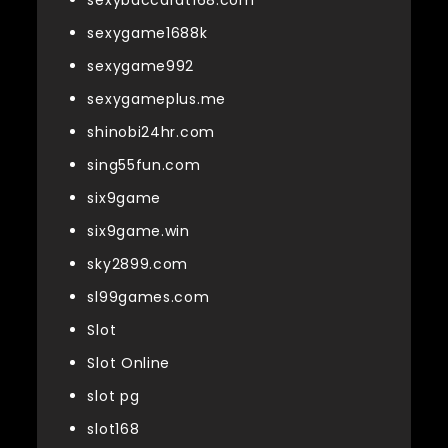
sexygame1688k
sexygame992
sexygameplus.me
shinobi24hr.com
sing55fun.com
six9game
six9game.win
sky2899.com
sl99games.com
Slot
Slot Online
slot pg
slot168