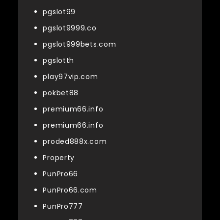
pgslot99
pgslot9999.co
pgslot999bets.com
pgslotth
play97vip.com
pokbet88
premium66.info
premium66.info
proded888x.com
Property
PunPro66
PunPro66.com
PunPro777