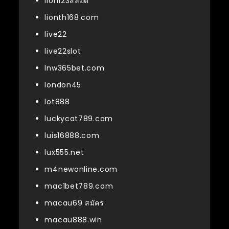
lion123สล็อต
lionth168.com
live22
live22slot
lnw365bet.com
london45
lot888
luckycat789.com
luis16888.com
lux555.net
m4newonline.com
mac1bet789.com
macau69 สมัคร
macau888.win