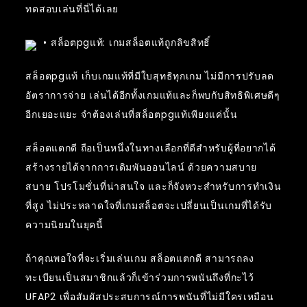
ทดสอบเล่นที่นี่ได้เลย
• สล็อตpgแท้: เกมสล็อตแท้ถูกลิขสิทธิ์
สล็อตpgแท้ เก็บเกมแท้ที่มีใบสุทธิทุกเกม ไม่มีการปรับลด
อัตราการจ่าย เล่นได้อีกทั้งเกมแท้และก็พบกับสิทธิพิเศษดีๆ
อีกเยอะแยะ จำต้องเล่นที่สล็อตpgแท้เพียงแค่นั้น
สล็อตแตกดี ถือเป็นหนึ่งในทางเลือกที่ดีสำหรับผู้ที่อยากได้
สร้างรายได้จากการเดิมพันออนไลน์ ด้วยความสบาย
สบาย โปรโมชั่นที่น่าสนใจ และก็จังหวะสำหรับการทำเงิน
ที่สูง ไม่ประหลาดใจที่เกมสล็อตจะเปลี่ยนเป็นเกมที่ได้รับ
ความนิยมในยุคนี้
ถ้าคุณพอใจที่จะเริ่มเล่นเกม สล็อตแตกดี สามารถลง
ทะเบียนเป็นสมาชิกแล้วก็เข้าร่วมการพนันถึงที่กะไว้
UFAP2 เพื่อสัมผัสประสบการณ์การพนันที่ไม่มีใครเหมือน