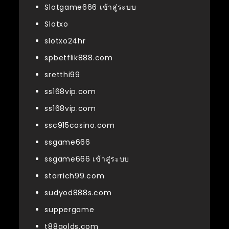
Slotgame666 เข้าสู่ระบบ
Slotxo
slotxo24hr
spbetflik888.com
sretthi99
ss168vip.com
ss168vip.com
ssc915casino.com
ssgame666
ssgame666 เข้าสู่ระบบ
starrich99.com
sudyod888s.com
suppergame
t88golds.com