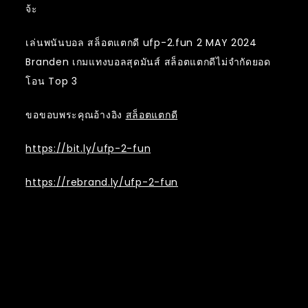
จ้ะ
เล่นพนันบอล สล็อตแตกดี ufp-2.fun 2 MAY 2024
Branden เกมแทงบอลสุดมันส์ สล็อตแตกดีไม่จำกัดยอด
โอน Top 3
ขอขอบพระคุณอ้างอิง
สล็อตแตกดี
https://bit.ly/ufp-2-fun
https://rebrand.ly/ufp-2-fun