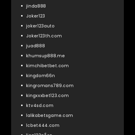
jinda888
Joker123
joker123auto
Joker123th.com
juad888
khumsup888.me
kimchibetbet.com
kingdom66n
kingromans789.com
kingxxxbet123.com
ktv4sd.com
lalikabetsgame.com
lcbet444.com