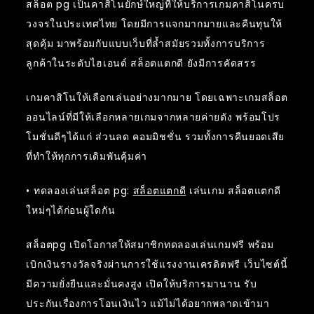
สล็อต pg เป็นคาสิโนยักษ์ใหญ่ที่ให้บริการเกมคาสิโนครบ
วงจรในประเทศไทย โดยมีการแจกมากมายและคืนทุนให้
สุดคุ้ม มาพร้อมกับแบบเว็บที่ล้ำสมัยรวมทั้งการบริการ
ลูกค้าในระดับไฮเอนด์ สล็อตแตกดี ยังมีการคัดสรร
เกมคาสิโนให้เลือกเล่นอย่างมากมาย โดยเฉพาะเกมสล็อต
ออนไลน์ที่มีให้เลือกหลายเกมจากหลายค่ายดัง พร้อมโปร
โมชั่นดีๆได้แก่ ส่วนลด คอมมิชชั่น รวมทั้งการคืนยอดเสีย
ที่ทำให้ทุกการเดิมพันคุ้มค่า
• ทดลองเล่นสล็อต pg:
สล็อตแตกดี
เล่นเกม สล็อตแตกดี
ใหม่ๆได้ก่อนผู้ใดกัน
สล็อตpg เปิดโอกาสให้สมาชิกทดลองเล่นเกมฟรี พร้อม
เบิกเงินรางวัลจริงผ่านการใช้แรงงานเครดิตฟรี เว็บไซต์นี้
มีความยั่งยืนและมั่นคงสูง เปิดให้บริการมานาน รับ
ประกันเรื่องการโอนเงินไว แม้ไม่ได้อยากพลาดเข้ามา