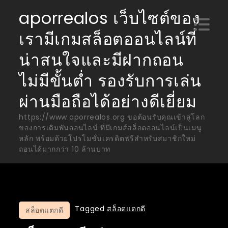
Skip
aporrealos เว็บไซต์ของ
to
เรามีเกมสล็อตออนไลน์ที่
content
น่าสนใจและมีฝากถอน
ไม่มีขั้นต่ำ รองรับการเล่น
ผ่านมือถือได้อย่างดีเยี่ยม
https://www.aporrealos.org ขอต้อนรับคุณเข้าสู่โลก
ของการเดิมพันออนไลน์ ที่มีเกมส์สล็อตออนไลน์เป็นเมนู
หลัก พร้อมด้วยโปรโมชั่นเครดิตฟรีสำหรับสมาชิกใหม่
ถอนได้มากกว่า 10 ล้านบาท
Tagged
สล็อตแตกดี
สล็อตแตกดี