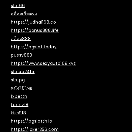
slot66
สล็อตเว็บตรง
https://judhai168.co
https://bonus888.life
สล็อต888
https://pgslot.today
pussy888
https://www.sexyauto168.xyz
slotxo24hr
slotpg
หนังโป๊ไทย
1xbetth
funny18
kiss918
https://pgslotth.io
https://joker356.com