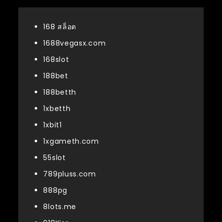
168 สล็อต
1688vegasx.com
168slot
188bet
188betth
1xbetth
1xbit1
1xgameth.com
55slot
789pluss.com
888pg
8lots.me