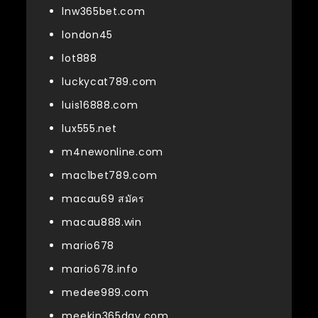
lnw365bet.com
london45
lot888
luckycat789.com
luis16888.com
lux555.net
m4newonline.com
mac1bet789.com
macau69 สมัคร
macau888.win
mario678
mario678.info
medee989.com
meekin365day.com