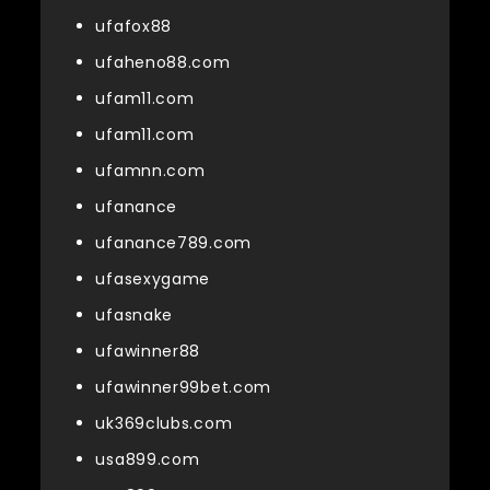
ufafox88
ufaheno88.com
ufam11.com
ufam11.com
ufamnn.com
ufanance
ufanance789.com
ufasexygame
ufasnake
ufawinner88
ufawinner99bet.com
uk369clubs.com
usa899.com