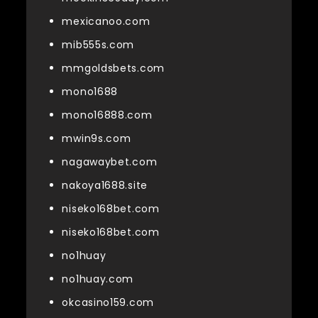
mexicanoo.com
mib555s.com
mmgoldsbets.com
mono1688
mono16888.com
mwin9s.com
nagawaybet.com
nakoya1688.site
niseko168bet.com
niseko168bet.com
no1huay
no1huay.com
okcasino159.com