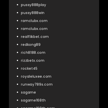
pussy888play
pussy888win
ramclubx.com
ramclubx.com
realflikbet.com
redkong89
rich8188.com
rizzbetx.com
rocket45
royaleluxee.com
runway789s.com
sagame
sagame168th