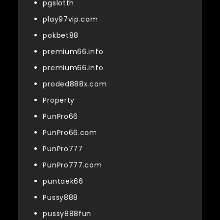
pgslotth
play97vip.com
pokbet88
premium66.info
premium66.info
proded888x.com
Property
PunPro66
PunPro66.com
PunPro777
PunPro777.com
puntaek66
Pussy888
pussy888fun