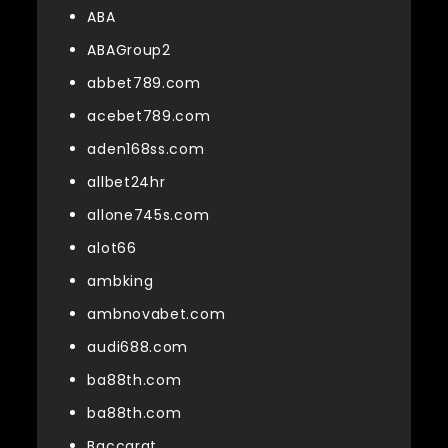
ABA
ABAGroup2
abbet789.com
acebet789.com
aden168ss.com
allbet24hr
allone745s.com
alot66
ambking
ambnovabet.com
audi688.com
ba88th.com
ba88th.com
Baccarat