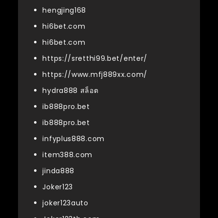
hengjing168
hi6bet.com
hi6bet.com
https://sretthi99.bet/enter/
https://www.mfj889xx.com/
hydra888 สล็อต
ib888pro.bet
ib888pro.bet
infyplus888.com
item388.com
jinda888
Joker123
joker123auto