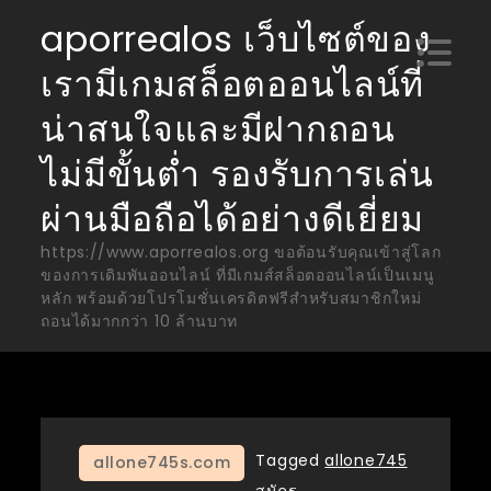
Skip
aporrealos เว็บไซต์ของ
to
เรามีเกมสล็อตออนไลน์ที่
content
น่าสนใจและมีฝากถอน
ไม่มีขั้นต่ำ รองรับการเล่น
ผ่านมือถือได้อย่างดีเยี่ยม
https://www.aporrealos.org ขอต้อนรับคุณเข้าสู่โลก
ของการเดิมพันออนไลน์ ที่มีเกมส์สล็อตออนไลน์เป็นเมนู
หลัก พร้อมด้วยโปรโมชั่นเครดิตฟรีสำหรับสมาชิกใหม่
ถอนได้มากกว่า 10 ล้านบาท
Tagged
allone745
allone745s.com