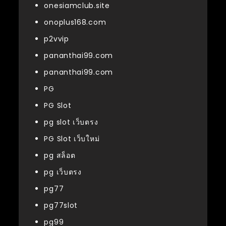
onesiamclub.site
onoplus168.com
p2vvip
pananthai99.com
pananthai99.com
PG
PG Slot
pg slot เว็บตรง
PG Slot เว็บใหม่
pg สล็อต
pg เว็บตรง
pg77
pg77slot
pg99