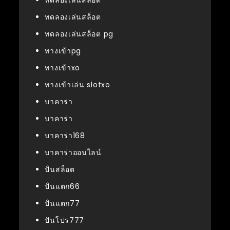
ทดลองเล่นสล็อต
ทดลองเล่นสล็อต
ทดลองเล่นสล็อต pg
ทางเข้าpg
ทางเข้าxo
ทางเข้าเล่น slotxo
บาคาร่า
บาคาร่า
บาคาร่า168
บาคาร่าออนไลน์
ปั่นสล็อต
ปั่นแตก66
ปั่นแตก77
ปันโปร777