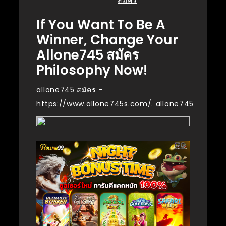
สมัคร
If You Want To Be A
Winner, Change Your
Allone745 สมัคร
Philosophy Now!
allone745 สมัคร
–
https://www.allone745s.com/
.
allone745