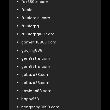
fox689ok.com
fullslot
fullsloteiei.com
fullslotpg
fullslotpg168.com
gamehit8888.com
gaojing888
gem99ths.com
gem99ths.com
gobaza88.com
gobaza88.com
gowingo88.com
happy168
hengheng9899.com