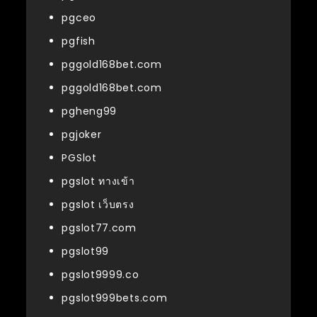
pgceo
pgfish
pggold168bet.com
pggold168bet.com
pgheng99
pgjoker
PGSlot
pgslot ทางเข้า
pgslot เว็บตรง
pgslot77.com
pgslot99
pgslot9999.co
pgslot999bets.com