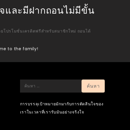
จและมีฝากถอนไม่มีขั้น
้วยโปรโมชั่นเครดิตฟรีสำหรับสมาชิกใหม่ ถอนได้
e to the family!
ค้นหา
สำหรับ:
การบรรลุเป้าหมายมักมากับการตัดสินใจของ
เราในเวลาที่เรารับมันอย่างจริงใจ