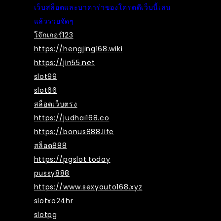
เว็บสล็อตและบาคาร่าของโครตดีเว็บนี้เล่น
แล้วรวยจัดๆ
โจ๊กเกอร์123
https://hengjing168.wiki
https://jin55.net
slot99
slot66
สล็อตเว็บตรง
https://judhai168.co
https://bonus888.life
สล็อต888
https://pgslot.today
pussy888
https://www.sexyauto168.xyz
slotxo24hr
slotpg