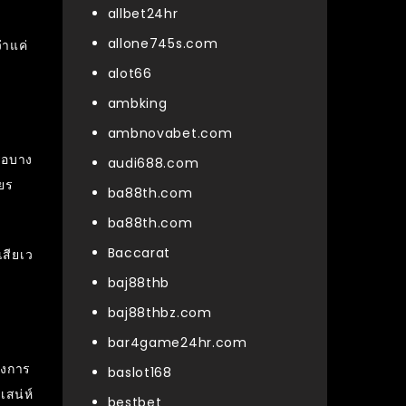
allbet24hr
allone745s.com
่าแค่
alot66
ambking
ambnovabet.com
รือบาง
audi688.com
ียร
ba88th.com
ba88th.com
Baccarat
เสียเว
baj88thb
baj88thbz.com
bar4game24hr.com
าวงการ
baslot168
เสน่ห์
bestbet