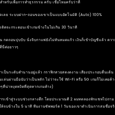
หรับเพื่อการทำธุรกรรม ครับ เชื่อไหมครับว่าที่
ยอดเลย ระบบฝาก-ถอนของเขาเป็นแบบอัตโนมัติ (Auto) 100%
ดิตจะกระดอนเข้าเกมข้างในไม่เกิน 30 วินาที
มื่น กดถอนปุบปับ นั่งจิบกาแฟยังไม่ทันหมดแก้ว เงินก็เข้าบัญชีแล้ว คว
ี่นี่ต่อยาวๆ
ขาเป็นระดับตำนานอยู่แล้ว กราฟิกสวยสดงดงาม เสียงประกอบตื่นเต้น
มเล่นผ่านมือนับว่าเป็นหลัก ไม่ว่าจะใช้ Wi-Fi หรือ 5G เกมก็ไม่เคยค้า
งๆที่น่าหงุดหงิดที่สุดหากเกมค้าง)
ื่องการเข้าสู่ระบบช่วงกลางดึก โดยประมาณตี 2 ผมทดลองทักแชทไปถาม
ห้จบข้างใน 5 นาที ทีมงานซัพพอร์ต 1 วันของเขาดำเนินการสมชื่อจร