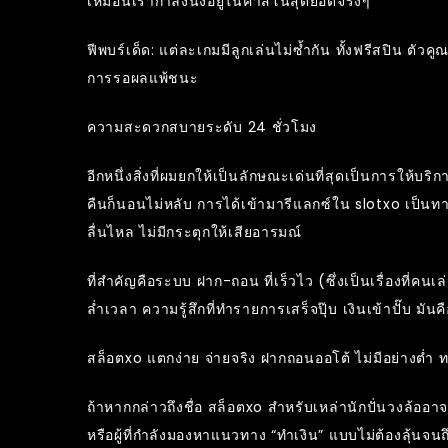
เหมือนเรากำลังนั่งอยู่ในคาสิโนสุดยอดจริงๆ
ฟีพบร์เด็ด: แต่ละเกมมีลูกเล่นไม่ซ้ำกัน ทั้งฟรีสปิน ตัวค
การรอผลแพ้ชนะ
ความสะดวกสบายระดับ 24 ชั่วโมง
อีกหนึ่งสิ่งที่ผมยกให้เป็นลักษณะเด่นที่สุดเป็นการให้
คืนก็นอนไม่หลับ การได้เข้ามารีแลกซ์ใน slotxo เป็นทางอ
ลื่นไหล ไม่มีกระตุกให้เสียอารมณ์
ที่สำคัญคือระบบ ฝาก-ถอน ที่เร็วไว (ซึ่งเป็นเรื่องที่คน
ล่ำเวลา ความรู้สึกที่ทำรายการเสร็จปุ๊บ เงินเข้าปั๊บ มั
สล็อตxo แตกง่าย จ่ายจริง ฝากถอนออโต้ ไม่มีอย่างต่ำ
ถ้าหากกล่าวถึงชื่อ สล็อตxo สำหรับเหล่านักปั่นวงล้ออาจ
หรือผู้ที่กำลังมองหาแนวทาง “ทำเงิน” แบบไม่ต้องลุ้นจ