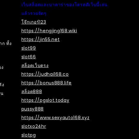
เว็บสล็อตและบาคาร่าของโครตดีเว็บนี้เล่น
แล้วรวยจัดๆ
โจ๊กเกอร์123
https://hengjing168.wiki
https://jin55.net
ก ทั้ง
slot99
slot66
สล็อตเว็บตรง
อง
https://judhai168.co
https://bonus888.life
ัง
สล็อต888
ใน
https://pgslot.today
pussy888
https://www.sexyauto168.xyz
slotxo24hr
slotpg