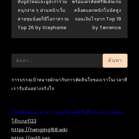
ทั้งยูสใหม่และยูสเก่าร่วม
พร้อมเครดิตฟรีพิเศษเกม
สนุกง่าย ๆ ผ่านหน้าเว็บ
สล็อตแตกหนักโบนัสสูง
สายทุนน้อยก็มีโอกาสรวย
ถอนเงินไวมาก Top 19
Top 26 by Stephanie
by Terrence
ค้นหา
สำหรับ:
การบรรลุเป้าหมายมักมากับการตัดสินใจของเราในเวลาที่
เรารับมันอย่างจริงใจ
เว็บสล็อตและบาคาร่าของโครตดีเว็บนี้เล่นแล้วรวยจัดๆ
โจ๊กเกอร์123
https://hengjing168.wiki
https://jin55.net