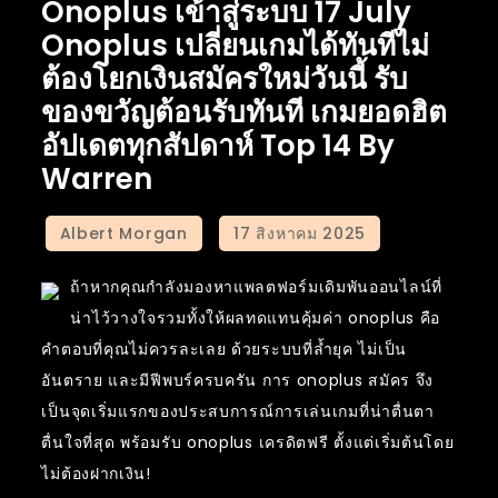
Onoplus เข้าสู่ระบบ 17 July
Onoplus เปลี่ยนเกมได้ทันทีไม่
ต้องโยกเงินสมัครใหม่วันนี้ รับ
ของขวัญต้อนรับทันที เกมยอดฮิต
อัปเดตทุกสัปดาห์ Top 14 By
Warren
ถ้าหากคุณกำลังมองหาแพลตฟอร์มเดิมพันออนไลน์ที่
น่าไว้วางใจรวมทั้งให้ผลทดแทนคุ้มค่า onoplus คือ
คำตอบที่คุณไม่ควรละเลย ด้วยระบบที่ล้ำยุค ไม่เป็น
อันตราย และมีฟีพบร์ครบครัน การ onoplus สมัคร จึง
เป็นจุดเริ่มแรกของประสบการณ์การเล่นเกมที่น่าตื่นตา
ตื่นใจที่สุด พร้อมรับ onoplus เครดิตฟรี ตั้งแต่เริ่มต้นโดย
ไม่ต้องฝากเงิน!