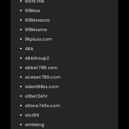
8lots.me
918Kiss
918kissauto
918kissme
9kpluss.com
ABA
ABAGroup2
abbet789.com
acebet789.com
aden168ss.com
allbet24hr
allone745s.com
alot66
ambking