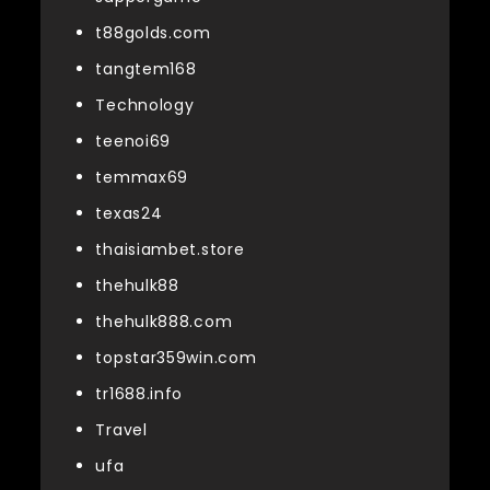
t88golds.com
tangtem168
Technology
teenoi69
temmax69
texas24
thaisiambet.store
thehulk88
thehulk888.com
topstar359win.com
tr1688.info
Travel
ufa