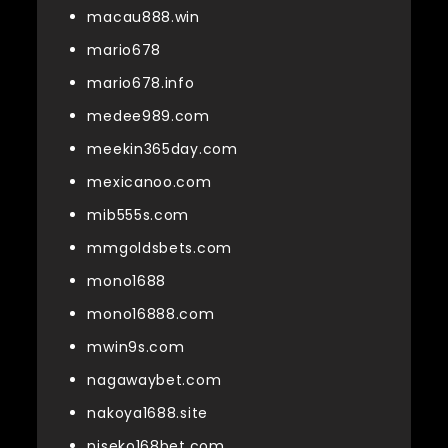
macau888.win
mario678
mario678.info
medee989.com
meekin365day.com
mexicanoo.com
mib555s.com
mmgoldsbets.com
mono1688
mono16888.com
mwin9s.com
nagawaybet.com
nakoya1688.site
niseko168bet.com