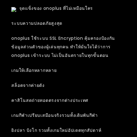
จุดแข็งของ onoplus ที่ไม่เหมือนใคร
ระบบความปลอดภัยสูงสุด
onoplus ใช้ระบบ SSL Encryption คุ้มครองป้องกัน
ข้อมูลส่วนตัวของผู้เล่นทุกคน ทำให้มั่นใจได้ว่าการ
onoplus เข้าระบบ ไม่เป็นอันตรายในทุกขั้นตอน
เกมให้เลือกหลากหลาย
สล็อตจากค่ายดัง
คาสิโนสดถ่ายทอดตรงจากต่างประเทศ
เกมกีฬาเปรียบเสมือนจริงรวมทั้งเดิมพันกีฬา
ยิงปลา บิงโก รวมทั้งเกมใหม่อัปเดตทุกสัปดาห์