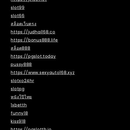
slot99
slot66
สล็อตเว็บตรง
https://judhai168.co
https://bonus888.life
สล็อต888
https://pgslot.today
pussy888
https://www.sexyauto168.xyz
slotxo24hr
slotpg
หนังโป๊ไทย
1xbetth
funny18
kiss918
https://pgslotth.io