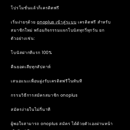
โปรโมชั่นแล้วก็เครดิตฟรี
เริ่มง่ายๆด้วย
onoplus เข้าสู่ระบบ
เครดิตฟรี สำหรับ
สมาชิกใหม่ พร้อมกิจกรรมแจกโบนัสทุกวี่ทุกวัน ยก
ตัวอย่างเช่น:
โบนัสฝากทีแรก 100%
คืนยอดเสียทุกสัปดาห์
เสนอแนะเพื่อนฝูงรับเครดิตฟรีในทันที
กรรมวิธีการสมัครสมาชิก onoplus
สมัครง่ายในไม่กี่นาที
ผู้พอใจสามารถ onoplus สมัคร ได้ด้วยตัวเองผ่านหน้า