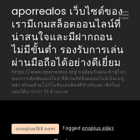
Skip
aporrealos เว็บไซต์ของ
to
เรามีเกมสล็อตออนไลน์ที่
content
น่าสนใจและมีฝากถอน
ไม่มีขั้นต่ำ รองรับการเล่น
ผ่านมือถือได้อย่างดีเยี่ยม
https://www.aporrealos.org ขอต้อนรับคุณเข้าสู่โลก
ของการเดิมพันออนไลน์ ที่มีเกมส์สล็อตออนไลน์เป็นเมนู
หลัก พร้อมด้วยโปรโมชั่นเครดิตฟรีสำหรับสมาชิกใหม่
ถอนได้มากกว่า 10 ล้านบาท
Tagged
onoplus สมัคร
onoplus168.com