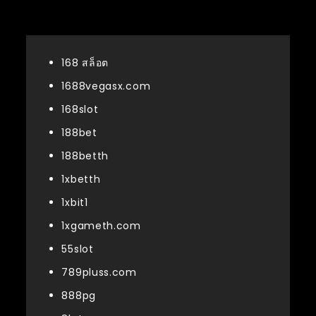
หมวดหมู่
168 สล็อต
1688vegasx.com
168slot
188bet
188betth
1xbetth
1xbit1
1xgameth.com
55slot
789pluss.com
888pg