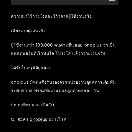
ความน่าไว้วางใจและรีวิวจากผู้ใช้งานจริง
เสียงจากผู้เล่นจริง
ผู้ใช้งานกว่า 100,000 คนต่างชื่นชอบ onoplus ว่าเป็น
แพลตฟอร์มที่เร็วทันใจ โปร่งใส แล้วก็จ่ายเงินจริง
ได้รับใบอนุมัติถูกต้อง
onoplus มีหนังสือรับรองจากหน่วยงานดูแลการเดิมพัน
ระดับสากล พร้อมทีมงานดูแลลูกค้าตลอด 1 วัน
ปัญหาที่พบมาก (FAQ)
Q: สมัคร
onoplus
อย่างไร?