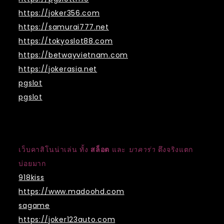
https://joker356.com
https://samurai777.net
https://tokyoslot88.com
https://betwayvietnam.com
https://jokerasia.net
pgslot
pgslot
เว็บคาสิโนน่าเล่น ทั้ง
สล็อต
และ
บาคาร่า
ตึงจริงแตก
บ่อยมาก
918kiss
https://www.madoohd.com
sagame
https://joker123auto.com