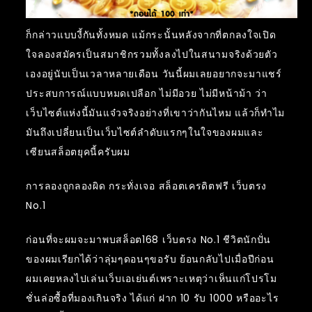
ก็กล่าวแบบงี้กันทั้งหมด แม้กระนั้นหลังจากที่ตกลงใจเปิด
ใจลองสมัครเป็นสมาชิกรวมทั้งลงไปในสนามจริงด้วยตัว
เองอยู่นับเป็นเวลาหลายเดือน วันนี้ผมเลยอยากจะมาแชร์
ประสบการณ์แบบหมดเปลือก ไม่มีอวย ไม่มีหน้าม้า ว่า
เว็บไซต์แห่งนี้มันแจ๋วจริงอย่างที่เขาว่ากันไหม แล้วก็ทำไม
มันถึงเปลี่ยนเป็นเว็บไซต์ลำดับแรกๆในใจของผมและ
เซียนสล็อตยุคนี้ครับผม
การลองถูกลองผิด กระทั่งเจอ สล็อตเครดิตฟรี เว็บตรง
No.1
ก่อนที่จะผมจะมาพบสล็อต168 เว็บตรง No.1 ชีวิตนักปั่น
ของผมเรียกได้ว่าลุ่มๆดอนๆขอรับ ย้อนกลับไปเมื่อปีก่อน
ผมเคยหลงไปเล่นเว็บเอเย่นต์เพราะเหตุว่าเห็นแก่โปรโม
ชั่นล่อซื้อที่มองเกินจริง ได้แก่ ฝาก 10 รับ 1000 หรืออะไร