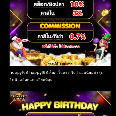
happy168
happy168 ล็อตเว็บตรง No.1 ยอดนิยมล่าสุด
โบนัสสล็อตแตกเยี่ยมที่สุด