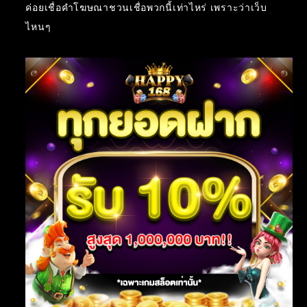
ค่อยเชื่อคำโฆษณาชวนเชื่อพวกนี้เท่าไหร่ เพราะว่าเว็บ
ไหนๆ