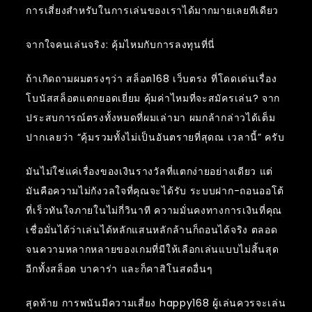
การเสี่ยงสำหรับในการเล่นของเราได้มากมายเลยทีเดียว
จากใจคนเล่นจริง: คุ้มไหมกับการลงทุนที่นี่
ถ้าเกิดถามผมตรงๆว่า สล็อต168 เว็บตรง ที่โดดเด่นเรื่อง
โบนัสสล็อตแตกยอดเยี่ยม คุ้มค่าไหมที่จะสมัครเล่น? จาก
ประสบการณ์ตรงทั้งหมดที่ผมเล่ามา ผมกล้ากล่าวได้เต็ม
ปากเลยว่า “คุ้มรวมทั้งไม่เป็นอันตรายที่สุดณ เวลานี้” ครับ
มันไม่ใช่แค่เรื่องของเงินรางวัลที่แตกง่ายอย่างเดียว แต่
มันคือความไม่กังวลใจที่คุณจะได้รับ ระบบฝาก-ถอนออโต้
ที่เร็วทันใจภายในไม่กี่วินาที ความมั่นคงทางการเงินที่คุณ
เชื่อมั่นได้ว่าเล่นได้หลักแสนหลักล้านก็ถอนได้จริง ตลอด
จนความหลากหลายของเกมที่มีให้เลือกเล่นแบบไม่สิ้นสุด
อีกทั้งสล็อต บาคาร่า และก็คาสิโนสดอื่นๆ
สุดท้าย การพนันมีความเสี่ยง happy168 ผู้เล่นควรจะเล่น