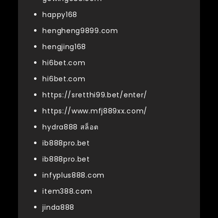
happy168
hengheng9899.com
hengjing168
hi6bet.com
hi6bet.com
https://sretthi99.bet/enter/
https://www.mfj889xx.com/
hydra888 สล็อต
ib888pro.bet
ib888pro.bet
infyplus888.com
item388.com
jinda888