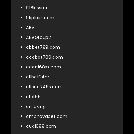
918kissme
9kpluss.com
ABA
ABAGroup2
abbet789.com
acebet789.com
aden168ss.com
allbet24hr
allone745s.com
alot66
ambking
ambnovabet.com
audi688.com