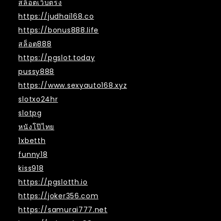
สล็อตเว็บตรง
https://judhai168.co
https://bonus888.life
สล็อต888
https://pgslot.today
pussy888
https://www.sexyauto168.xyz
slotxo24hr
slotpg
หนังโป๊ไทย
1xbetth
funny18
kiss918
https://pgslotth.io
https://joker356.com
https://samurai777.net