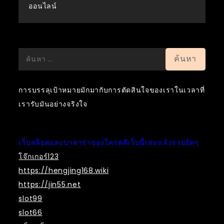
ออนไลน์
ค้นหา
สำหรับ:
การบรรลุเป้าหมายมักมากับการตัดสินใจของเราในเวลาที่
เรารับมันอย่างจริงใจ
เว็บสล็อตและบาคาร่าของโครตดีเว็บนี้เล่นแล้วรวยจัดๆ
โจ๊กเกอร์123
https://hengjing168.wiki
https://jin55.net
slot99
slot66